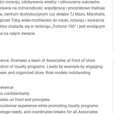
ci rozwoju, zdobywania wiedzy i odnoszenia sukcesów.
stawia na różnorodność, współpracę i priorytetowo traktuje
ze, centrum dystrybucyjnym czy sklepie TJ Maxx, Marshalls,
rzed Tobą wiele możliwości do nauki, rozwoju i wywarcia
óra znalazła się w rankingu „Fortune 100” i jest wiodącym
e na całym świecie.
ence. Oversees a team of Associates at front of store
otion of loyalty programs. Leads by example by engaging
clean and organized store. Role models outstanding
perience
s confidentiality
ates on front end principles
 customer experience while promoting loyalty programs
erage needs, and coordinates breaks for all Associates