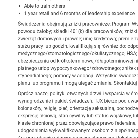
Able to train others
1 year retail and 6 months of leadership experience
Świadczenia obejmują zniżki pracownicze; Program Ws
powodu żałoby; składki 401(k) dla pracowników; zniżki
zwierząt domowych i prawne; unię kredytową; premie z
stażu pracy lub godzin, kwalifikują się również do: od
medycznego/stomatologicznego/okulistycznego; HSA; o
ubezpieczenia od krótkoterminowej/długoterminowej nie
płatnego urlop wypoczynkowego/zdrowotnego; zniżek
stypendialnego; pomocy w adopcji. Wszystkie świadc
planu lub programu i mogą ulegać zmianie. Skontaktuj 
Oprócz naszej polityki otwartych drzwi i wsparcia w ś
wynagrodzenie i pakiet świadczeń. TJX bierze pod uwa
kolor skóry, religię, płeć, orientację seksualną, pocho
ekspresję płciową, stan cywilny lub status wojskowy, lu
klasie chronionej przez obowiązujące prawo federalne
udogodnienia wykwalifikowanym osobom z niepełnospr
Act oraz obowiązującym prawem stanowym i lokalnym