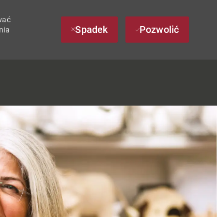
wać
Spadek
Pozwolić
nia