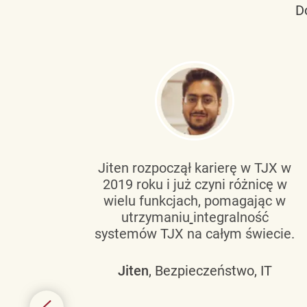
D
tującą
Jiten rozpoczął karierę w TJX w
2019 roku i już czyni różnicę w
wanie
wielu funkcjach, pomagając w
go
utrzymaniu
integralność
h
systemów TJX na całym świecie.
owym
Jiten
, Bezpieczeństwo, IT
 mogą
szych