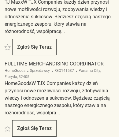
TJ MaxxW TJX Companies każdy dzień przynosi
nowe możliwości rozwoju, zdobywania wiedzy i
odnoszenia sukcesów. Będziesz częścią naszego
energicznego zespołu, który stawia na
różnorodność, współpracę...
Zapisać merchandising associate REQ131503
Zgłoś Się Teraz
Merchandising Associate
FULLTIME MERCHANDISING COORDINATOR
Kategoria
ReqId
Lokalizacja
HomeGoods
Sprzedawcy
REQ141537
Panama City,
Floryda, 32405
HomeGoodsW TJX Companies każdy dzień
przynosi nowe możliwości rozwoju, zdobywania
wiedzy i odnoszenia sukcesów. Będziesz częścią
naszego energicznego zespołu, który stawia na
różnorodność, współpra...
Zapisać Fulltime Merchandising Coordinator REQ141537
Zgłoś Się Teraz
Fulltime Merchandising Coordinator