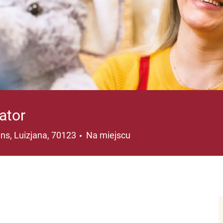
ator
a
ns, Luizjana, 70123
Na miejscu