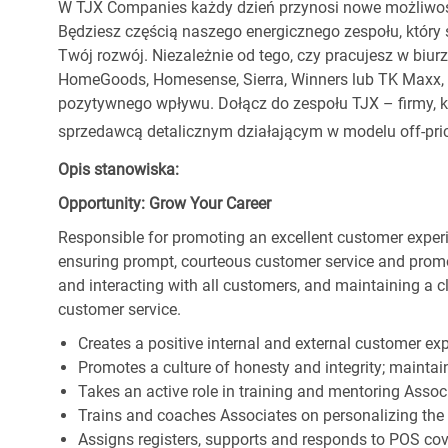
W TJX Companies każdy dzień przynosi nowe możliwoś
Będziesz częścią naszego energicznego zespołu, który 
Twój rozwój. Niezależnie od tego, czy pracujesz w biur
HomeGoods, Homesense, Sierra, Winners lub TK Maxx, p
pozytywnego wpływu. Dołącz do zespołu TJX – firmy, kt
sprzedawcą detalicznym działającym w modelu off-pric
Opis stanowiska:
Opportunity: Grow Your Career
Responsible for promoting an excellent customer experi
ensuring prompt, courteous customer service and prom
and interacting with all customers, and maintaining a 
customer service.
Creates a positive internal and external customer ex
Promotes a culture of honesty and integrity; maintain
Takes an active role in training and mentoring Associ
Trains and coaches Associates on personalizing the
Assigns registers, supports and responds to POS cov