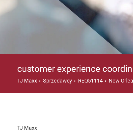
customer experience coordin
Kategoria
Lokalizacj
TJ Maxx
Sprzedawcy
REQ51114
New Orlea
TJ Maxx