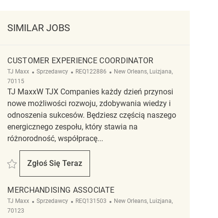
SIMILAR JOBS
CUSTOMER EXPERIENCE COORDINATOR
Kategoria
ReqId
Lokalizacja
TJ Maxx
Sprzedawcy
REQ122886
New Orleans, Luizjana,
70115
TJ MaxxW TJX Companies każdy dzień przynosi
nowe możliwości rozwoju, zdobywania wiedzy i
odnoszenia sukcesów. Będziesz częścią naszego
energicznego zespołu, który stawia na
różnorodność, współpracę...
Zapisać Customer Experience Coordinator REQ122886
Zgłoś Się Teraz
Customer Experience Coordinator
MERCHANDISING ASSOCIATE
Kategoria
ReqId
Lokalizacja
TJ Maxx
Sprzedawcy
REQ131503
New Orleans, Luizjana,
70123