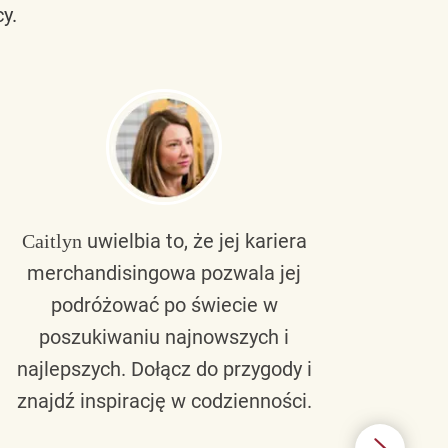
y.
uwielbia to, że jej kariera
Caitlyn
Bra
merchandisingowa pozwala jej
lu
podróżować po świecie w
ku
poszukiwaniu najnowszych i
zaw
najlepszych. Dołącz do przygody i
nie 
znajdź inspirację w codzienności.
l
świ