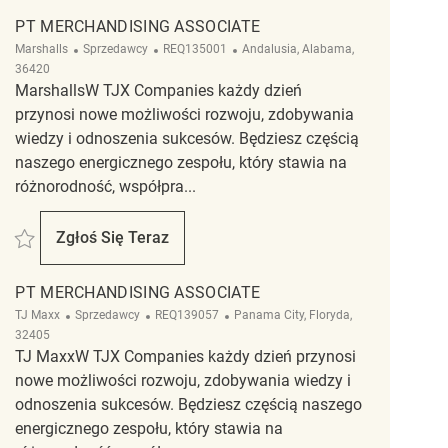
PT MERCHANDISING ASSOCIATE
Kategoria
ReqId
Lokalizacja
Marshalls
Sprzedawcy
REQ135001
Andalusia, Alabama,
36420
MarshallsW TJX Companies każdy dzień
przynosi nowe możliwości rozwoju, zdobywania
wiedzy i odnoszenia sukcesów. Będziesz częścią
naszego energicznego zespołu, który stawia na
różnorodność, współpra...
Zapisać PT Merchandising Associate REQ135001
Zgłoś Się Teraz
PT Merchandising Associate
PT MERCHANDISING ASSOCIATE
Kategoria
ReqId
Lokalizacja
TJ Maxx
Sprzedawcy
REQ139057
Panama City, Floryda,
32405
TJ MaxxW TJX Companies każdy dzień przynosi
nowe możliwości rozwoju, zdobywania wiedzy i
odnoszenia sukcesów. Będziesz częścią naszego
energicznego zespołu, który stawia na