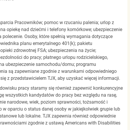
parcia Pracowników; pomoc w rzucaniu palenia; urlop z
 na opiekę nad dziećmi i telefony komórkowe; ubezpieczenie
a polecenie. Osoby, które spełnią wymagania dotyczące
powiednika planu emerytalnego 401(k); pakietu
pieki zdrowotnej FSA; ubezpieczenia na życie;
zdolności do pracy; płatnego urlopu rodzicielskiego,
 na ubezpieczenie samochodu/domu; programu
zenia są zapewniane zgodnie z warunkami odpowiedniego
się z przedstawicielem TJX, aby uzyskać więcej informacji.
rodowisku pracy staramy się również zapewnić konkurencyjne
gę wszystkich kandydatów do pracy bez względu na rasę,
dzenie narodowe, wiek, poziom sprawności, tożsamość i
b w oparciu o status danej osoby w jakiejkolwiek grupie lub
, stanowe lub lokalne. TJX zapewnia również odpowiednie
awnościami zgodnie z ustawą Americans with Disabilities
.