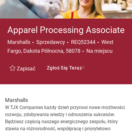
Apparel Processing Associate
Kategoria
Lokalizacja
Marshalls
Sprzedawcy
REQ52344
West
Fargo, Dakota Północna, 58078
Na miejscu
Zgłoś Się Teraz
Zapisać
Marshalls
W TJX Companies każdy dzień przynosi nowe możliwości
rozwoju, zdobywania wiedzy i odnoszenia sukcesów.
Będziesz częścią naszego energicznego zespołu, który
stawia na różnorodność, współpracę i priorytetowo