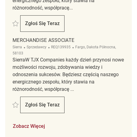
energicznego zespołu, który stawia na
różnorodność, współpracę...
Zapisać Merchandise Associate REQ133523
Zgłoś Się Teraz
Merchandise Associate
MERCHANDISE ASSOCIATE
Kategoria
ReqId
Lokalizacja
Sierra
Sprzedawcy
REQ139935
Fargo, Dakota Północna,
58103
SierraW TJX Companies każdy dzień przynosi nowe
możliwości rozwoju, zdobywania wiedzy i
odnoszenia sukcesów. Będziesz częścią naszego
energicznego zespołu, który stawia na
różnorodność, współpracę ...
Zapisać Merchandise Associate REQ139935
Zgłoś Się Teraz
Merchandise Associate
Zobacz Więcej