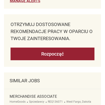
MANAGE ALERTS
OTRZYMUJ DOSTOSOWANE
REKOMENDACJE PRACY W OPARCIU O
TWOJE ZAINTERESOWANIA.
Rozpocząć
SIMILAR JOBS
MERCHANDISE ASSOCIATE
Kategoria
ReqId
Lokalizacja
HomeGoods
Sprzedawcy
REQ136071
West Fargo, Dakota