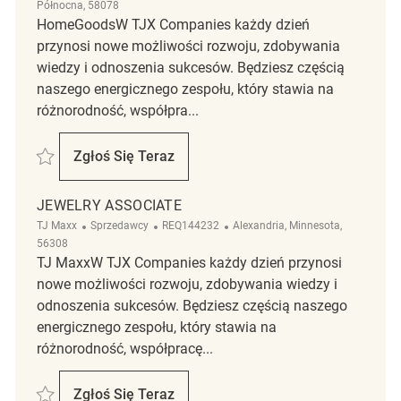
Północna, 58078
HomeGoodsW TJX Companies każdy dzień
przynosi nowe możliwości rozwoju, zdobywania
wiedzy i odnoszenia sukcesów. Będziesz częścią
naszego energicznego zespołu, który stawia na
różnorodność, współpra...
Zapisać Merchandise Associate REQ136071
Zgłoś Się Teraz
Merchandise Associate
JEWELRY ASSOCIATE
Kategoria
ReqId
Lokalizacja
TJ Maxx
Sprzedawcy
REQ144232
Alexandria, Minnesota,
56308
TJ MaxxW TJX Companies każdy dzień przynosi
nowe możliwości rozwoju, zdobywania wiedzy i
odnoszenia sukcesów. Będziesz częścią naszego
energicznego zespołu, który stawia na
różnorodność, współpracę...
Zapisać Jewelry Associate REQ144232
Zgłoś Się Teraz