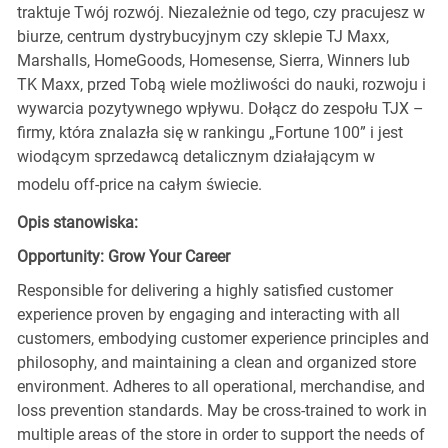
traktuje Twój rozwój. Niezależnie od tego, czy pracujesz w
biurze, centrum dystrybucyjnym czy sklepie TJ Maxx,
Marshalls, HomeGoods, Homesense, Sierra, Winners lub
TK Maxx, przed Tobą wiele możliwości do nauki, rozwoju i
wywarcia pozytywnego wpływu. Dołącz do zespołu TJX –
firmy, która znalazła się w rankingu „Fortune 100” i jest
wiodącym sprzedawcą detalicznym działającym w
modelu off-price na całym świecie.
Opis stanowiska:
Opportunity: Grow Your Career
Responsible for delivering a highly satisfied customer
experience proven by engaging and interacting with all
customers, embodying customer experience principles and
philosophy, and maintaining a clean and organized store
environment. Adheres to all operational, merchandise, and
loss prevention standards. May be cross-trained to work in
multiple areas of the store in order to support the needs of