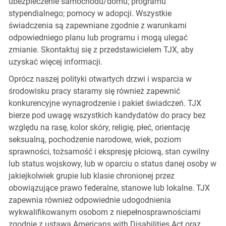
ubezpieczenie samochodu/domu; programu
stypendialnego; pomocy w adopcji. Wszystkie
świadczenia są zapewniane zgodnie z warunkami
odpowiedniego planu lub programu i mogą ulegać
zmianie. Skontaktuj się z przedstawicielem TJX, aby
uzyskać więcej informacji.
Oprócz naszej polityki otwartych drzwi i wsparcia w
środowisku pracy staramy się również zapewnić
konkurencyjne wynagrodzenie i pakiet świadczeń. TJX
bierze pod uwagę wszystkich kandydatów do pracy bez
względu na rasę, kolor skóry, religię, płeć, orientację
seksualną, pochodzenie narodowe, wiek, poziom
sprawności, tożsamość i ekspresję płciową, stan cywilny
lub status wojskowy, lub w oparciu o status danej osoby w
jakiejkolwiek grupie lub klasie chronionej przez
obowiązujące prawo federalne, stanowe lub lokalne. TJX
zapewnia również odpowiednie udogodnienia
wykwalifikowanym osobom z niepełnosprawnościami
zgodnie z ustawą Americans with Disabilities Act oraz