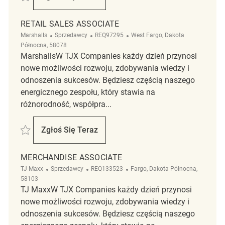
Jewelry Associate
RETAIL SALES ASSOCIATE
Kategoria
ReqId
Lokalizacja
Marshalls
Sprzedawcy
REQ97295
West Fargo, Dakota
Północna, 58078
MarshallsW TJX Companies każdy dzień przynosi
nowe możliwości rozwoju, zdobywania wiedzy i
odnoszenia sukcesów. Będziesz częścią naszego
energicznego zespołu, który stawia na
różnorodność, współpra...
Zapisać Retail Sales Associate REQ97295
Zgłoś Się Teraz
Retail Sales Associate
MERCHANDISE ASSOCIATE
Kategoria
ReqId
Lokalizacja
TJ Maxx
Sprzedawcy
REQ133523
Fargo, Dakota Północna,
58103
TJ MaxxW TJX Companies każdy dzień przynosi
nowe możliwości rozwoju, zdobywania wiedzy i
odnoszenia sukcesów. Będziesz częścią naszego