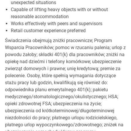
unexpected situations
Capable of lifting heavy objects with or without
reasonable accommodation
Works effectively with peers and supervisors
Retail customer experience preferred
Świadczenia obejmują zniżki pracownicze; Program
Wsparcia Pracowników; pomoc w rzucaniu palenia; urlop z
powodu żałoby; składki 401(k) dla pracowników; zniżki na
opiekę nad dziećmi i telefony komórkowe; ubezpieczenie
zwierząt domowych i prawne; unię kredytową; premie za
polecenie. Osoby, które spełnią wymagania dotyczące
stażu pracy lub godzin, kwalifikują się również do:
odpowiednika planu emerytalnego 401(k); pakietu
medycznego/stomatologicznego/okulistycznego; HSA;
opieki zdrowotnej FSA; ubezpieczenia na życie;
ubezpieczenia od krótkoterminowej/długoterminowej
niezdolności do pracy; płatnego urlopu rodzicielskiego,
płatnego urlop wypoczynkowego/zdrowotnego; zniżek na