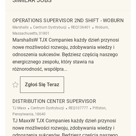
OPERATIONS SUPERVISOR 2ND SHIFT - WOBURN
Kategoria
ReqId
Lokalizacja
Marshalls
Centrum Dystrybucji
REQ136401
Woburn,
Massachusetts, 01801
MarshallsW TJX Companies każdy dzień przynosi
nowe możliwości rozwoju, zdobywania wiedzy i
odnoszenia sukcesów. Będziesz częścią naszego
energicznego zespołu, który stawia na
różnorodność, współpra...
Zapisać Operations Supervisor 2nd Shift - Woburn REQ136401
Zgłoś Się Teraz
Operations Supervisor 2nd Shift - Woburn
DISTRIBUTION CENTER SUPERVISOR
Kategoria
ReqId
Lokalizacja
TJ Maxx
Centrum Dystrybucji
REQ107777
Pittston,
Pensylwania, 18640
TJ MaxxW TJX Companies każdy dzień przynosi
nowe możliwości rozwoju, zdobywania wiedzy i
odnoszenia sukcesów. Będziesz częścią naszego