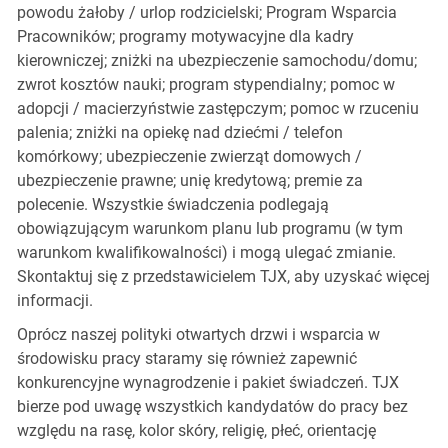
powodu żałoby / urlop rodzicielski; Program Wsparcia
Pracowników; programy motywacyjne dla kadry
kierowniczej; zniżki na ubezpieczenie samochodu/domu;
zwrot kosztów nauki; program stypendialny; pomoc w
adopcji / macierzyństwie zastępczym; pomoc w rzuceniu
palenia; zniżki na opiekę nad dziećmi / telefon
komórkowy; ubezpieczenie zwierząt domowych /
ubezpieczenie prawne; unię kredytową; premie za
polecenie. Wszystkie świadczenia podlegają
obowiązującym warunkom planu lub programu (w tym
warunkom kwalifikowalności) i mogą ulegać zmianie.
Skontaktuj się z przedstawicielem TJX, aby uzyskać więcej
informacji.
Oprócz naszej polityki otwartych drzwi i wsparcia w
środowisku pracy staramy się również zapewnić
konkurencyjne wynagrodzenie i pakiet świadczeń. TJX
bierze pod uwagę wszystkich kandydatów do pracy bez
względu na rasę, kolor skóry, religię, płeć, orientację