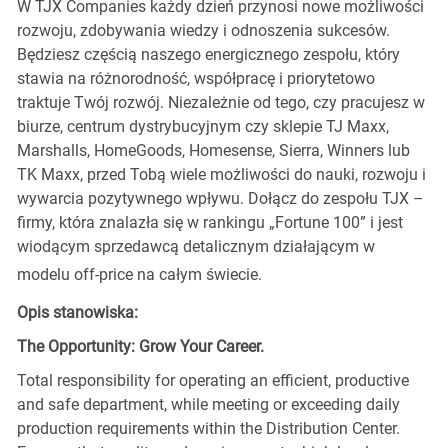
W TJX Companies każdy dzień przynosi nowe możliwości
rozwoju, zdobywania wiedzy i odnoszenia sukcesów.
Będziesz częścią naszego energicznego zespołu, który
stawia na różnorodność, współpracę i priorytetowo
traktuje Twój rozwój. Niezależnie od tego, czy pracujesz w
biurze, centrum dystrybucyjnym czy sklepie TJ Maxx,
Marshalls, HomeGoods, Homesense, Sierra, Winners lub
TK Maxx, przed Tobą wiele możliwości do nauki, rozwoju i
wywarcia pozytywnego wpływu. Dołącz do zespołu TJX –
firmy, która znalazła się w rankingu „Fortune 100” i jest
wiodącym sprzedawcą detalicznym działającym w
modelu off-price na całym świecie.
Opis stanowiska:
The Opportunity: Grow Your Career.
Total responsibility for operating an efficient, productive
and safe department, while meeting or exceeding daily
production requirements within the Distribution Center.