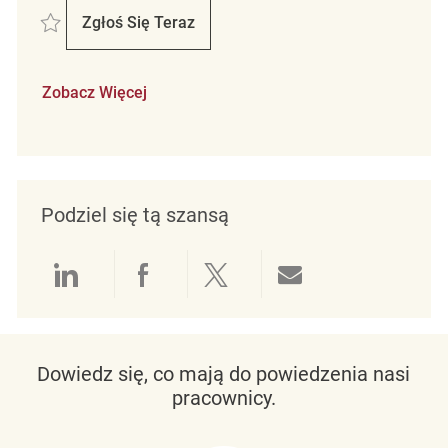
Zapisać D/C Maintenance Mechanic REQ138120
Zgłoś Się Teraz
D/C Maintenance Mechanic
Zobacz Więcej
Podziel się tą szansą
Udostępnianie przez LinkedIn
Udostępnianie przez Facebo
Udostępnij przez Twit
Udostępnianie 
Dowiedz się, co mają do powiedzenia nasi
pracownicy.