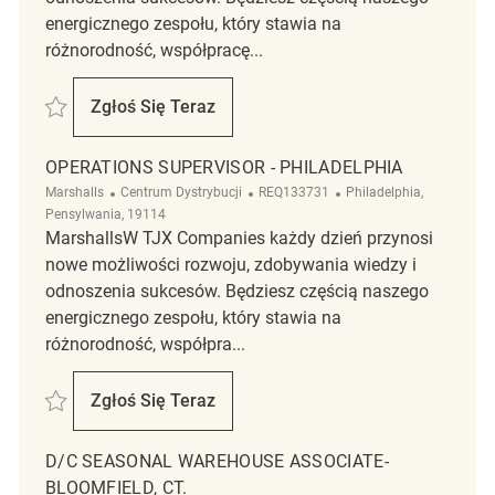
energicznego zespołu, który stawia na
różnorodność, współpracę...
Zapisać Distribution Center Supervisor REQ107777
Zgłoś Się Teraz
Distribution Center Supervisor
OPERATIONS SUPERVISOR - PHILADELPHIA
Kategoria
ReqId
Lokalizacja
Marshalls
Centrum Dystrybucji
REQ133731
Philadelphia,
Pensylwania, 19114
MarshallsW TJX Companies każdy dzień przynosi
nowe możliwości rozwoju, zdobywania wiedzy i
odnoszenia sukcesów. Będziesz częścią naszego
energicznego zespołu, który stawia na
różnorodność, współpra...
Zapisać Operations Supervisor - Philadelphia REQ133731
Zgłoś Się Teraz
Operations Supervisor - Philadelphia
D/C SEASONAL WAREHOUSE ASSOCIATE-
BLOOMFIELD, CT.