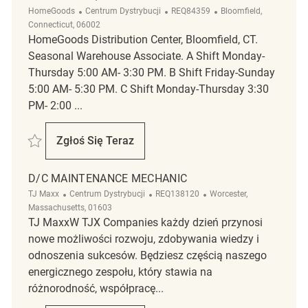
Kategoria
ReqId
Lokalizacja
HomeGoods
Centrum Dystrybucji
REQ84359
Bloomfield,
Connecticut, 06002
HomeGoods Distribution Center, Bloomfield, CT.
Seasonal Warehouse Associate. A Shift Monday-
Thursday 5:00 AM- 3:30 PM. B Shift Friday-Sunday
5:00 AM- 5:30 PM. C Shift Monday-Thursday 3:30
PM- 2:00 ...
Zapisać D/C Seasonal Warehouse Associate- Bloomfield, CT. REQ84359
Zgłoś Się Teraz
D/C Seasonal Warehouse Associate- Bloomf
D/C MAINTENANCE MECHANIC
Kategoria
ReqId
Lokalizacja
TJ Maxx
Centrum Dystrybucji
REQ138120
Worcester,
Massachusetts, 01603
TJ MaxxW TJX Companies każdy dzień przynosi
nowe możliwości rozwoju, zdobywania wiedzy i
odnoszenia sukcesów. Będziesz częścią naszego
energicznego zespołu, który stawia na
różnorodność, współpracę...