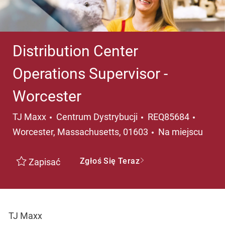
Distribution Center
Operations Supervisor -
Worcester
Kategoria
Lokali
TJ Maxx
Centrum Dystrybucji
REQ85684
Worcester, Massachusetts, 01603
Na miejscu
Zgłoś Się Teraz
Zapisać
TJ Maxx