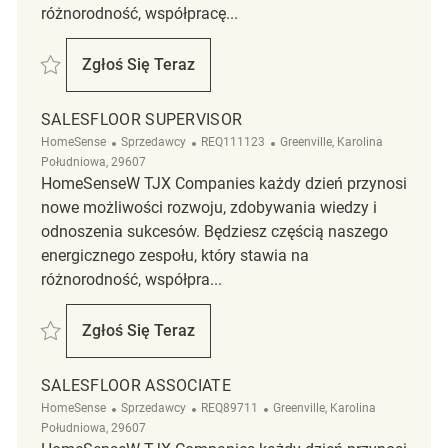
różnorodność, współpracę...
Zapisać Backroom and Markdowns Associate 5am REQ140376
Zgłoś Się Teraz
Backroom And Markdowns Associate 5am
SALESFLOOR SUPERVISOR
Kategoria
ReqId
Lokalizacja
HomeSense
Sprzedawcy
REQ111123
Greenville, Karolina
Południowa, 29607
HomeSenseW TJX Companies każdy dzień przynosi
nowe możliwości rozwoju, zdobywania wiedzy i
odnoszenia sukcesów. Będziesz częścią naszego
energicznego zespołu, który stawia na
różnorodność, współpra...
Zapisać Salesfloor Supervisor REQ111123
Zgłoś Się Teraz
Salesfloor Supervisor
SALESFLOOR ASSOCIATE
Kategoria
ReqId
Lokalizacja
HomeSense
Sprzedawcy
REQ89711
Greenville, Karolina
Południowa, 29607