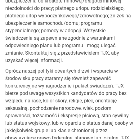
ubezpieczenia od krótkoterminowej/długoterminowej
niezdolności do pracy; płatnego urlopu rodzicielskiego,
płatnego urlop wypoczynkowego/zdrowotnego; zniżek na
ubezpieczenie samochodu/domu; programu
stypendialnego; pomocy w adopcji. Wszystkie
świadczenia są zapewniane zgodnie z warunkami
odpowiedniego planu lub programu i mogą ulegać
zmianie. Skontaktuj się z przedstawicielem TJX, aby
uzyskać więcej informacji.
Oprócz naszej polityki otwartych drzwi i wsparcia w
środowisku pracy staramy się również zapewnić
konkurencyjne wynagrodzenie i pakiet świadczeń. TJX
bierze pod uwagę wszystkich kandydatów do pracy bez
względu na rasę, kolor skóry, religię, płeć, orientację
seksualną, pochodzenie narodowe, wiek, poziom
sprawności, tożsamość i ekspresję płciową, stan cywilny
lub status wojskowy, lub w oparciu o status danej osoby w
jakiejkolwiek grupie lub klasie chronionej przez
obowiązujące prawo federalne, stanowe lub lokalne. TJX