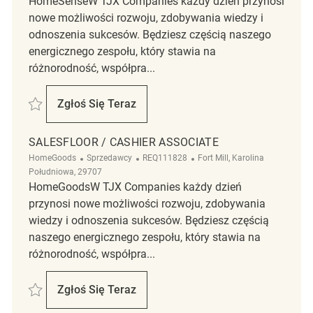
HomeSenseW TJX Companies każdy dzień przynosi
nowe możliwości rozwoju, zdobywania wiedzy i
odnoszenia sukcesów. Będziesz częścią naszego
energicznego zespołu, który stawia na
różnorodność, współpra...
Zapisać Salesfloor Associate REQ89711
Zgłoś Się Teraz
Salesfloor Associate
SALESFLOOR / CASHIER ASSOCIATE
Kategoria
ReqId
Lokalizacja
HomeGoods
Sprzedawcy
REQ111828
Fort Mill, Karolina
Południowa, 29707
HomeGoodsW TJX Companies każdy dzień
przynosi nowe możliwości rozwoju, zdobywania
wiedzy i odnoszenia sukcesów. Będziesz częścią
naszego energicznego zespołu, który stawia na
różnorodność, współpra...
Zapisać Salesfloor / Cashier Associate REQ111828
Zgłoś Się Teraz
Salesfloor / Cashier Associate