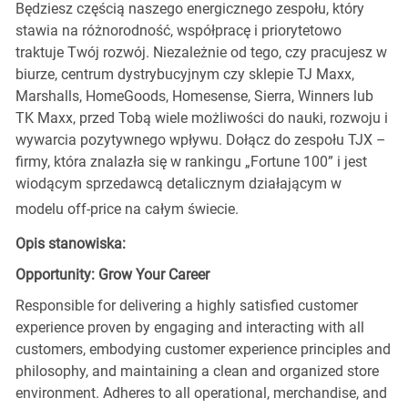
Będziesz częścią naszego energicznego zespołu, który
stawia na różnorodność, współpracę i priorytetowo
traktuje Twój rozwój. Niezależnie od tego, czy pracujesz w
biurze, centrum dystrybucyjnym czy sklepie TJ Maxx,
Marshalls, HomeGoods, Homesense, Sierra, Winners lub
TK Maxx, przed Tobą wiele możliwości do nauki, rozwoju i
wywarcia pozytywnego wpływu. Dołącz do zespołu TJX –
firmy, która znalazła się w rankingu „Fortune 100” i jest
wiodącym sprzedawcą detalicznym działającym w
modelu off-price na całym świecie.
Opis stanowiska:
Opportunity: Grow Your Career
Responsible for delivering a highly satisfied customer
experience proven by engaging and interacting with all
customers, embodying customer experience principles and
philosophy, and maintaining a clean and organized store
environment. Adheres to all operational, merchandise, and