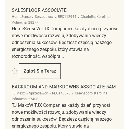
SALESFLOOR ASSOCIATE
Kategoria
ReqId
Lokalizacja
HomeSense
Sprzedawcy
REQ112944
Charlotte, Karolina
Północna, 28277
HomeSenseW TJX Companies każdy dzień przynosi
nowe możliwości rozwoju, zdobywania wiedzy i
odnoszenia sukcesów. Będziesz częścią naszego
energicznego zespołu, który stawia na
różnorodność, współpra...
Zapisać Salesfloor Associate REQ112944
Zgłoś Się Teraz
Salesfloor Associate
BACKROOM AND MARKDOWNS ASSOCIATE 5AM
Kategoria
ReqId
Lokalizacja
TJ Maxx
Sprzedawcy
REQ140376
Greensboro, Karolina
Północna, 27408
TJ MaxxW TJX Companies każdy dzień przynosi
nowe możliwości rozwoju, zdobywania wiedzy i
odnoszenia sukcesów. Będziesz częścią naszego
energicznego zespołu, który stawia na