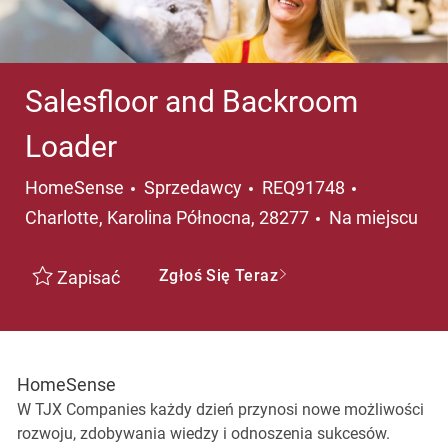
Salesfloor and Backroom
Loader
Kategoria
Lokalizacj
HomeSense
Sprzedawcy
REQ91748
Charlotte, Karolina Północna, 28277
Na miejscu
Zgłoś Się Teraz
Zapisać
HomeSense
W TJX Companies każdy dzień przynosi nowe możliwości
rozwoju, zdobywania wiedzy i odnoszenia sukcesów.