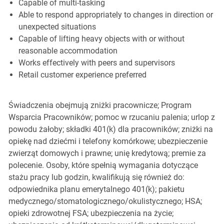
Capable of multi-tasking
Able to respond appropriately to changes in direction or
unexpected situations
Capable of lifting heavy objects with or without
reasonable accommodation
Works effectively with peers and supervisors
Retail customer experience preferred
Świadczenia obejmują zniżki pracownicze; Program
Wsparcia Pracowników; pomoc w rzucaniu palenia; urlop z
powodu żałoby; składki 401(k) dla pracowników; zniżki na
opiekę nad dziećmi i telefony komórkowe; ubezpieczenie
zwierząt domowych i prawne; unię kredytową; premie za
polecenie. Osoby, które spełnią wymagania dotyczące
stażu pracy lub godzin, kwalifikują się również do:
odpowiednika planu emerytalnego 401(k); pakietu
medycznego/stomatologicznego/okulistycznego; HSA;
opieki zdrowotnej FSA; ubezpieczenia na życie;