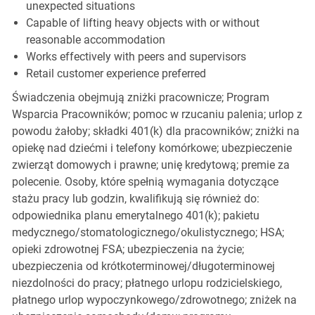
unexpected situations
Capable of lifting heavy objects with or without
reasonable accommodation
Works effectively with peers and supervisors
Retail customer experience preferred
Świadczenia obejmują zniżki pracownicze; Program
Wsparcia Pracowników; pomoc w rzucaniu palenia; urlop z
powodu żałoby; składki 401(k) dla pracowników; zniżki na
opiekę nad dziećmi i telefony komórkowe; ubezpieczenie
zwierząt domowych i prawne; unię kredytową; premie za
polecenie. Osoby, które spełnią wymagania dotyczące
stażu pracy lub godzin, kwalifikują się również do:
odpowiednika planu emerytalnego 401(k); pakietu
medycznego/stomatologicznego/okulistycznego; HSA;
opieki zdrowotnej FSA; ubezpieczenia na życie;
ubezpieczenia od krótkoterminowej/długoterminowej
niezdolności do pracy; płatnego urlopu rodzicielskiego,
płatnego urlop wypoczynkowego/zdrowotnego; zniżek na