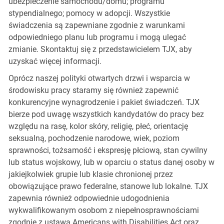
ubezpieczenie samochodu/domu; programu
stypendialnego; pomocy w adopcji. Wszystkie
świadczenia są zapewniane zgodnie z warunkami
odpowiedniego planu lub programu i mogą ulegać
zmianie. Skontaktuj się z przedstawicielem TJX, aby
uzyskać więcej informacji.
Oprócz naszej polityki otwartych drzwi i wsparcia w
środowisku pracy staramy się również zapewnić
konkurencyjne wynagrodzenie i pakiet świadczeń. TJX
bierze pod uwagę wszystkich kandydatów do pracy bez
względu na rasę, kolor skóry, religię, płeć, orientację
seksualną, pochodzenie narodowe, wiek, poziom
sprawności, tożsamość i ekspresję płciową, stan cywilny
lub status wojskowy, lub w oparciu o status danej osoby w
jakiejkolwiek grupie lub klasie chronionej przez
obowiązujące prawo federalne, stanowe lub lokalne. TJX
zapewnia również odpowiednie udogodnienia
wykwalifikowanym osobom z niepełnosprawnościami
zgodnie z ustawą Americans with Disabilities Act oraz