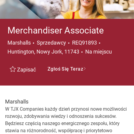
Merchandiser Associate
Kategoria
Lokalizacja
Marshalls
Sprzedawcy
REQ91893
Huntington, Nowy Jork, 11743
Na miejscu
Zgłoś Się Teraz
Zapisać
Marshalls
W TJX Companies każdy dzień przynosi nowe możliwości
rozwoju, zdobywania wiedzy i odnoszenia sukcesów.
Będziesz częścią naszego energicznego zespołu, który
stawia na różnorodność, współpracę i priorytetowo