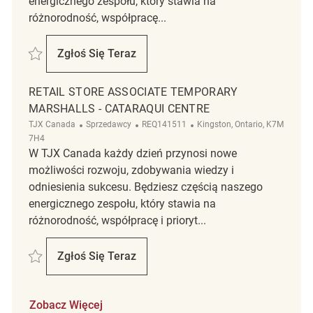
energicznego zespołu, który stawia na
różnorodność, współpracę...
Zapisać Merchandising Associate REQ134400
Zgłoś Się Teraz
Merchandising Associate
RETAIL STORE ASSOCIATE TEMPORARY
MARSHALLS - CATARAQUI CENTRE
Kategoria
ReqId
Lokalizacja
TJX Canada
Sprzedawcy
REQ141511
Kingston, Ontario, K7M
7H4
W TJX Canada każdy dzień przynosi nowe
możliwości rozwoju, zdobywania wiedzy i
odniesienia sukcesu. Będziesz częścią naszego
energicznego zespołu, który stawia na
różnorodność, współpracę i prioryt...
Zapisać Retail Store Associate Temporary Marshalls - Cataraqui Centr
Zgłoś Się Teraz
Retail Store Associate Temporary Marshall
Zobacz Więcej