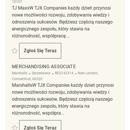
10107
TJ MaxxW TJX Companies każdy dzień przynosi
nowe możliwości rozwoju, zdobywania wiedzy i
odnoszenia sukcesów. Będziesz częścią naszego
energicznego zespołu, który stawia na
różnorodność, współpracę...
Zapisać Merchandising REQ143521
Zgłoś Się Teraz
Merchandising
MERCHANDISING ASSOCIATE
Kategoria
ReqId
Lokalizacja
Marshalls
Sprzedawcy
REQ142314
New London,
Connecticut, 06320
MarshallsW TJX Companies każdy dzień przynosi
nowe możliwości rozwoju, zdobywania wiedzy i
odnoszenia sukcesów. Będziesz częścią naszego
energicznego zespołu, który stawia na
różnorodność, współpra...
Zapisać Merchandising Associate REQ142314
Zgłoś Się Teraz