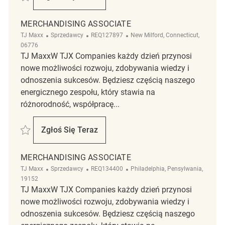
Merchandising Associate
MERCHANDISING ASSOCIATE
Kategoria
ReqId
Lokalizacja
TJ Maxx
Sprzedawcy
REQ127897
New Milford, Connecticut,
06776
TJ MaxxW TJX Companies każdy dzień przynosi
nowe możliwości rozwoju, zdobywania wiedzy i
odnoszenia sukcesów. Będziesz częścią naszego
energicznego zespołu, który stawia na
różnorodność, współpracę...
Zapisać Merchandising Associate REQ127897
Zgłoś Się Teraz
Merchandising Associate
MERCHANDISING ASSOCIATE
Kategoria
ReqId
Lokalizacja
TJ Maxx
Sprzedawcy
REQ134400
Philadelphia, Pensylwania,
19152
TJ MaxxW TJX Companies każdy dzień przynosi
nowe możliwości rozwoju, zdobywania wiedzy i
odnoszenia sukcesów. Będziesz częścią naszego