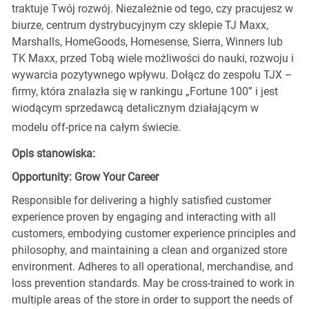
traktuje Twój rozwój. Niezależnie od tego, czy pracujesz w
biurze, centrum dystrybucyjnym czy sklepie TJ Maxx,
Marshalls, HomeGoods, Homesense, Sierra, Winners lub
TK Maxx, przed Tobą wiele możliwości do nauki, rozwoju i
wywarcia pozytywnego wpływu. Dołącz do zespołu TJX –
firmy, która znalazła się w rankingu „Fortune 100” i jest
wiodącym sprzedawcą detalicznym działającym w
modelu off-price na całym świecie.
Opis stanowiska:
Opportunity: Grow Your Career
Responsible for delivering a highly satisfied customer
experience proven by engaging and interacting with all
customers, embodying customer experience principles and
philosophy, and maintaining a clean and organized store
environment. Adheres to all operational, merchandise, and
loss prevention standards. May be cross-trained to work in
multiple areas of the store in order to support the needs of