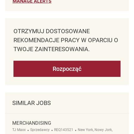
MANAGE ALERTS
OTRZYMUJ DOSTOSOWANE
REKOMENDACJE PRACY W OPARCIU O
TWOJE ZAINTERESOWANIA.
Rozpocząć
SIMILAR JOBS
MERCHANDISING
Kategoria
ReqId
Lokalizacja
TJ Maxx
Sprzedawcy
REQ143521
New York, Nowy Jork,