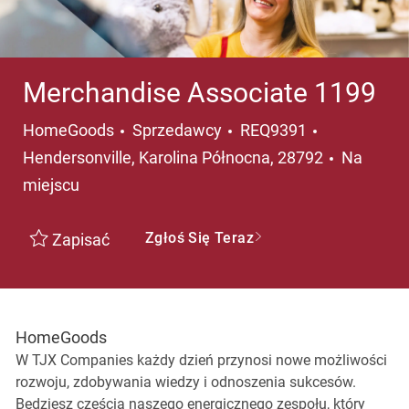
Merchandise Associate 1199
Kategoria
Lokalizacja
HomeGoods
Sprzedawcy
REQ9391
Hendersonville, Karolina Północna, 28792
Na
miejscu
Zgłoś Się Teraz
Zapisać
HomeGoods
W TJX Companies każdy dzień przynosi nowe możliwości
rozwoju, zdobywania wiedzy i odnoszenia sukcesów.
Będziesz częścią naszego energicznego zespołu, który