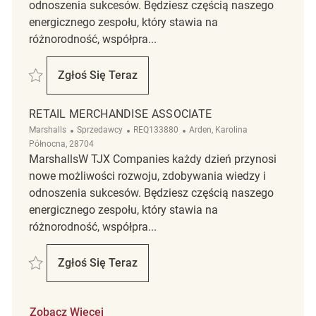
odnoszenia sukcesów. Będziesz częścią naszego
energicznego zespołu, który stawia na
różnorodność, współpra...
Zapisać Retail Merchandise Associate REQ138607
Zgłoś Się Teraz
Retail Merchandise Associate
RETAIL MERCHANDISE ASSOCIATE
Kategoria
ReqId
Lokalizacja
Marshalls
Sprzedawcy
REQ133880
Arden, Karolina
Północna, 28704
MarshallsW TJX Companies każdy dzień przynosi
nowe możliwości rozwoju, zdobywania wiedzy i
odnoszenia sukcesów. Będziesz częścią naszego
energicznego zespołu, który stawia na
różnorodność, współpra...
Zapisać Retail Merchandise Associate REQ133880
Zgłoś Się Teraz
Retail Merchandise Associate
Zobacz Więcej