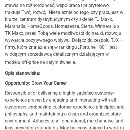
stawia na różnorodność, współpracę i priorytetowo
traktuje Twój rozwój. Niezależnie od tego, czy pracujesz w
biurze, centrum dystrybucyjnym czy sklepie TJ Maxx,
Marshalls, HomeGoods, Homesense, Sierra, Winners lub
TK Maxx, przed Tobą wiele możliwości do nauki, rozwoju i
wywarcia pozytywnego wpływu. Dołącz do zespołu TJX –
firmy, która znalazła się w rankingu „Fortune 100” i jest
wiodącym sprzedawcą detalicznym działającym w
modelu off-price na całym świecie.
Opis stanowiska:
Opportunity: Grow Your Career
Responsible for delivering a highly satisfied customer
experience proven by engaging and interacting with all
customers, embodying customer experience principles and
philosophy, and maintaining a clean and organized store
environment. Adheres to all operational, merchandise, and
loss prevention standards. May be cross-trained to work in