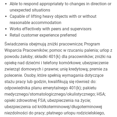
Able to respond appropriately to changes in direction or
unexpected situations
Capable of lifting heavy objects with or without
reasonable accommodation
Works effectively with peers and supervisors
Retail customer experience preferred
Świadczenia obejmują zniżki pracownicze; Program
Wsparcia Pracowników; pomoc w rzucaniu palenia; urlop z
powodu żałoby; składki 401(k) dla pracowników; zniżki na
opiekę nad dziećmi i telefony komórkowe; ubezpieczenie
zwierząt domowych i prawne; unię kredytową; premie za
polecenie. Osoby, które spełnią wymagania dotyczące
stażu pracy lub godzin, kwalifikują się również do:
odpowiednika planu emerytalnego 401(k); pakietu
medycznego/stomatologicznego/okulistycznego; HSA;
opieki zdrowotnej FSA; ubezpieczenia na życie;
ubezpieczenia od krótkoterminowej/długoterminowej
niezdolności do pracy; płatnego urlopu rodzicielskiego,