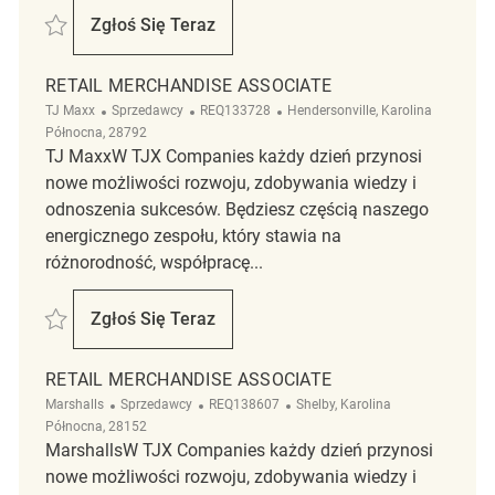
Zapisać Retail Merchandise Associate REQ143140
Zgłoś Się Teraz
Retail Merchandise Associate
RETAIL MERCHANDISE ASSOCIATE
Kategoria
ReqId
Lokalizacja
TJ Maxx
Sprzedawcy
REQ133728
Hendersonville, Karolina
Północna, 28792
TJ MaxxW TJX Companies każdy dzień przynosi
nowe możliwości rozwoju, zdobywania wiedzy i
odnoszenia sukcesów. Będziesz częścią naszego
energicznego zespołu, który stawia na
różnorodność, współpracę...
Zapisać Retail Merchandise Associate REQ133728
Zgłoś Się Teraz
Retail Merchandise Associate
RETAIL MERCHANDISE ASSOCIATE
Kategoria
ReqId
Lokalizacja
Marshalls
Sprzedawcy
REQ138607
Shelby, Karolina
Północna, 28152
MarshallsW TJX Companies każdy dzień przynosi
nowe możliwości rozwoju, zdobywania wiedzy i