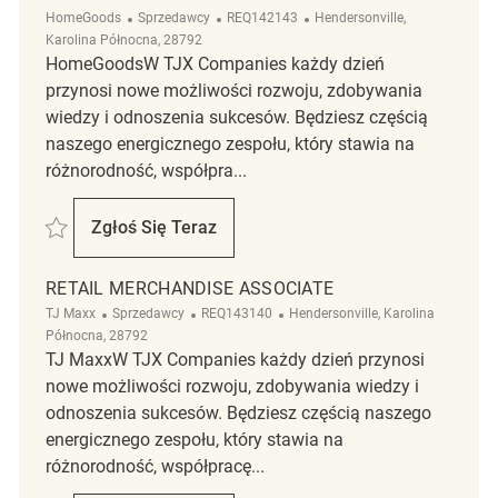
Kategoria
ReqId
Lokalizacja
HomeGoods
Sprzedawcy
REQ142143
Hendersonville,
Karolina Północna, 28792
HomeGoodsW TJX Companies każdy dzień
przynosi nowe możliwości rozwoju, zdobywania
wiedzy i odnoszenia sukcesów. Będziesz częścią
naszego energicznego zespołu, który stawia na
różnorodność, współpra...
Zapisać Merchandise Associate 1199 REQ142143
Zgłoś Się Teraz
Merchandise Associate 1199
RETAIL MERCHANDISE ASSOCIATE
Kategoria
ReqId
Lokalizacja
TJ Maxx
Sprzedawcy
REQ143140
Hendersonville, Karolina
Północna, 28792
TJ MaxxW TJX Companies każdy dzień przynosi
nowe możliwości rozwoju, zdobywania wiedzy i
odnoszenia sukcesów. Będziesz częścią naszego
energicznego zespołu, który stawia na
różnorodność, współpracę...