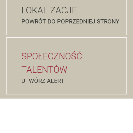
LOKALIZACJE
POWRÓT DO POPRZEDNIEJ STRONY
SPOŁECZNOŚĆ
TALENTÓW
UTWÓRZ ALERT