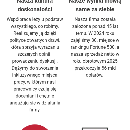
Nasza kultura
Nasze wyniki mówią
doskonałości
same za siebie
Współpraca leży u podstaw
Nasza firma została
wszystkiego, co robimy.
założona ponad 45 lat
Realizujemy ją dzięki
temu. W 2024 roku
polityce otwartych drzwi,
zajęliśmy 80. miejsce w
która sprzyja wyrażaniu
rankingu Fortune 500, a
szczerych opinii i
nasza sprzedaż netto w
prowadzeniu dyskusji.
roku obrotowym 2025
Dążymy do stworzenia
przekroczyła 56 mld
inkluzywnego miejsca
dolarów.
pracy, w którym nasi
pracownicy czują się
doceniani i chętnie
angażują się w działania
firmy.