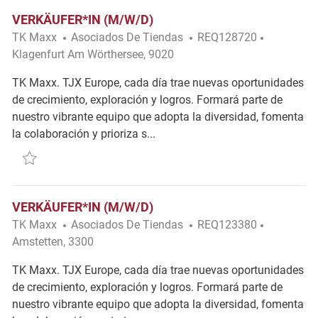
VERKÄUFER*IN (M/W/D)
Categoría
Ubicación
TK Maxx
Asociados De Tiendas
REQ128720
Klagenfurt Am Wörthersee, 9020
TK Maxx. TJX Europe, cada día trae nuevas oportunidades
de crecimiento, exploración y logros. Formará parte de
nuestro vibrante equipo que adopta la diversidad, fomenta
la colaboración y prioriza s...
Salvar Verkäufer*in (m/w/d) REQ128720
VERKÄUFER*IN (M/W/D)
Categoría
Ubicación
TK Maxx
Asociados De Tiendas
REQ123380
Amstetten, 3300
TK Maxx. TJX Europe, cada día trae nuevas oportunidades
de crecimiento, exploración y logros. Formará parte de
nuestro vibrante equipo que adopta la diversidad, fomenta