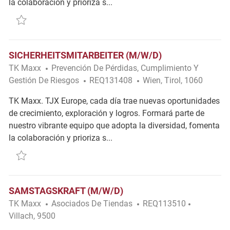
la colaboración y prioriza s...
Salvar Verkäufer*in (m/w/d) REQ123380
SICHERHEITSMITARBEITER (M/W/D)
Categoría
TK Maxx
Prevención De Pérdidas, Cumplimiento Y
Ubicación
Gestión De Riesgos
REQ131408
Wien, Tirol, 1060
TK Maxx. TJX Europe, cada día trae nuevas oportunidades
de crecimiento, exploración y logros. Formará parte de
nuestro vibrante equipo que adopta la diversidad, fomenta
la colaboración y prioriza s...
Salvar Sicherheitsmitarbeiter (m/w/d) REQ131408
SAMSTAGSKRAFT (M/W/D)
Categoría
Ubicación
TK Maxx
Asociados De Tiendas
REQ113510
Villach, 9500