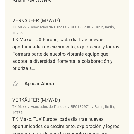
SIMILAR JOBS
VERKÄUFER (M/W/D)
Categoría
ReqId
Ubicación
TK Maxx
Asociados de Tiendas
REQ137208
Berlin, Berlín,
10785
TK Maxx. TJX Europe, cada día trae nuevas
oportunidades de crecimiento, exploración y logros.
Formará parte de nuestro vibrante equipo que
adopta la diversidad, fomenta la colaboración y
prioriza s...
Salvar Verkäufer (m/w/d) REQ137208
Aplicar Ahora
Verkäufer (m/w/d)
VERKÄUFER (M/W/D)
Categoría
ReqId
Ubicación
TK Maxx
Asociados de Tiendas
REQ130971
Berlin, Berlín,
10785
TK Maxx. TJX Europe, cada día trae nuevas
oportunidades de crecimiento, exploración y logros.
Formará parte de nuestro vibrante equipo que