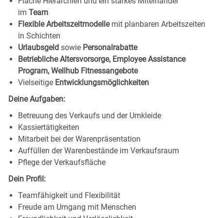
Flache Hierarchien und ein starkes Miteinander
im
Team
Flexible Arbeitszeitmodelle
mit planbaren Arbeitszeiten
in Schichten
Urlaubsgeld
sowie
Personalrabatte
Betriebliche Altersvorsorge, Employee Assistance
Program, Wellhub Fitnessangebote
Vielseitige
Entwicklungsmöglichkeiten
Deine Aufgaben:
Betreuung des Verkaufs und der Umkleide
Kassiertätigkeiten
Mitarbeit bei der Warenpräsentation
Auffüllen der Warenbestände im Verkaufsraum
Pflege der Verkaufsfläche
Dein Profil:
Teamfähigkeit und Flexibilität
Freude am Umgang mit Menschen