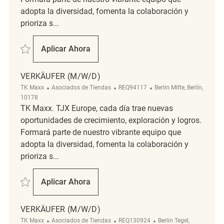
adopta la diversidad, fomenta la colaboración y
prioriza s...
Salvar Verkäufer (m/w/d) REQ130971
Aplicar Ahora
Verkäufer (m/w/d)
VERKÄUFER (M/W/D)
Categoría
ReqId
Ubicación
TK Maxx
Asociados de Tiendas
REQ94117
Berlin Mitte, Berlín,
10178
TK Maxx. TJX Europe, cada día trae nuevas
oportunidades de crecimiento, exploración y logros.
Formará parte de nuestro vibrante equipo que
adopta la diversidad, fomenta la colaboración y
prioriza s...
Salvar Verkäufer (m/w/d) REQ94117
Aplicar Ahora
Verkäufer (m/w/d)
VERKÄUFER (M/W/D)
Categoría
ReqId
Ubicación
TK Maxx
Asociados de Tiendas
REQ130924
Berlin Tegel,