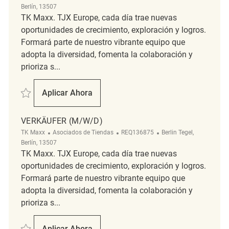
Berlín, 13507
TK Maxx. TJX Europe, cada día trae nuevas
oportunidades de crecimiento, exploración y logros.
Formará parte de nuestro vibrante equipo que
adopta la diversidad, fomenta la colaboración y
prioriza s...
Salvar Verkäufer (m/w/d) REQ130924
Aplicar Ahora
Verkäufer (m/w/d)
VERKÄUFER (M/W/D)
Categoría
ReqId
Ubicación
TK Maxx
Asociados de Tiendas
REQ136875
Berlin Tegel,
Berlín, 13507
TK Maxx. TJX Europe, cada día trae nuevas
oportunidades de crecimiento, exploración y logros.
Formará parte de nuestro vibrante equipo que
adopta la diversidad, fomenta la colaboración y
prioriza s...
Salvar Verkäufer (m/w/d) REQ136875
Aplicar Ahora