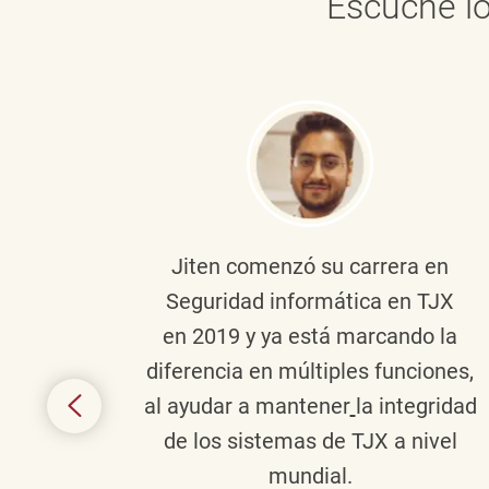
Escuche lo
onante
Jiten
comenzó su carrera en
en
Seguridad informática en TJX
ivo en
en 2019 y ya está marcando la
la
diferencia en múltiples funciones,
 con
al ayudar a mantener
la integridad
tes
de los sistemas de TJX a nivel
te en
mundial.