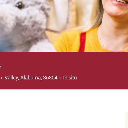
e
Ubicación
Valley, Alabama, 36854
In situ