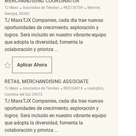
MERCHANDISING COORDINATOR
Categoría
ReqId
Ubicación
TJ Maxx
Asociados de Tiendas
REQ130759
Morrow,
Georgia, 30260
TJ MaxxTJX Companies, cada día trae nuevas
oportunidades de crecimiento, exploración y
logros. Será incluido en nuestro vibrante equipo
que adopta la diversidad, fomenta la
colaboración y prioriza ...
Salvar Merchandising Coordinator REQ130759
Aplicar Ahora
Merchandising Coordinator
RETAIL MERCHANDISING ASSOCIATE
Categoría
ReqId
Ubicación
TJ Maxx
Asociados de Tiendas
REQ104016
Lexington,
Carolina del Sur, 29072
TJ MaxxTJX Companies, cada día trae nuevas
oportunidades de crecimiento, exploración y
logros. Será incluido en nuestro vibrante equipo
que adopta la diversidad, fomenta la
colaboración y prioriza ...