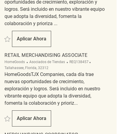
oportunidades de crecimiento, exploración y
logros. Será incluido en nuestro vibrante equipo
que adopta la diversidad, fomenta la
colaboración y prioriza ...
Salvar Overnight Merchandising Associate REQ142820
Aplicar Ahora
Overnight Merchandising Associate
RETAIL MERCHANDISING ASSOCIATE
Categoría
ReqId
Ubicación
HomeGoods
Asociados de Tiendas
REQ138457
Tallahassee, Florida, 32312
HomeGoodsTJX Companies, cada día trae
nuevas oportunidades de crecimiento,
exploración y logros. Será incluido en nuestro
vibrante equipo que adopta la diversidad,
fomenta la colaboración y prioriz...
Salvar Retail Merchandising Associate REQ138457
Aplicar Ahora
Retail Merchandising Associate