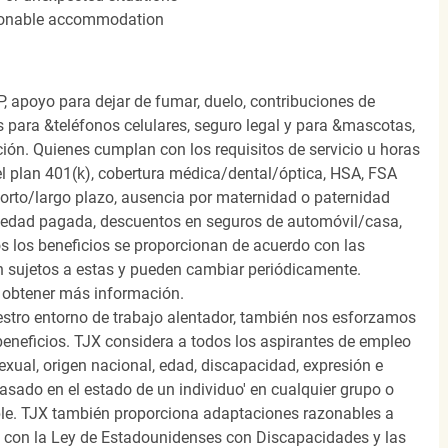
easonable accommodation
, apoyo para dejar de fumar, duelo, contribuciones de
s para &teléfonos celulares, seguro legal y para &mascotas,
ión. Quienes cumplan con los requisitos de servicio u horas
el plan 401(k), cobertura médica/dental/óptica, HSA, FSA
orto/largo plazo, ausencia por maternidad o paternidad
medad pagada, descuentos en seguros de automóvil/casa,
s los beneficios se proporcionan de acuerdo con las
n sujetos a estas y pueden cambiar periódicamente.
 obtener más información.
stro entorno de trabajo alentador, también nos esforzamos
beneficios. TJX considera a todos los aspirantes de empleo
 sexual, origen nacional, edad, discapacidad, expresión e
 basado en el estado de un individuo' en cualquier grupo o
icable. TJX también proporciona adaptaciones razonables a
o con la Ley de Estadounidenses con Discapacidades y las