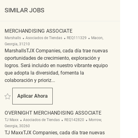
SIMILAR JOBS
MERCHANDISING ASSOCIATE
Categoría
ReqId
Ubicación
Marshalls
Asociados de Tiendas
REQ111329
Macon,
Georgia, 31210
MarshallsTJX Companies, cada día trae nuevas
oportunidades de crecimiento, exploración y
logros. Será incluido en nuestro vibrante equipo
que adopta la diversidad, fomenta la
colaboración y prioriz...
Salvar Merchandising Associate REQ111329
Aplicar Ahora
Merchandising Associate
OVERNIGHT MERCHANDISING ASSOCIATE
Categoría
ReqId
Ubicación
TJ Maxx
Asociados de Tiendas
REQ142820
Morrow,
Georgia, 30260
TJ MaxxTJX Companies, cada día trae nuevas