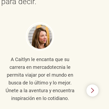
para decir.
A Caitlyn
le encanta que su
Braul
carrera en mercadotecnia le
pers
permita viajar por el mundo en
ento
busca de lo último y lo mejor.
lid
Únete a la aventura y encuentra
TJX,
inspiración en lo cotidiano.
en 
algo