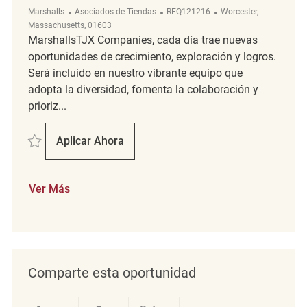
Categoría
ReqId
Ubicación
Marshalls
Asociados de Tiendas
REQ121216
Worcester,
Massachusetts, 01603
MarshallsTJX Companies, cada día trae nuevas
oportunidades de crecimiento, exploración y logros.
Será incluido en nuestro vibrante equipo que
adopta la diversidad, fomenta la colaboración y
prioriz...
Salvar Part Time Merchandising Associate REQ121216
Aplicar Ahora
Part Time Merchandising Associate
Ver Más
Comparte esta oportunidad