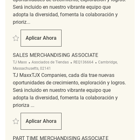
Será incluido en nuestro vibrante equipo que
adopta la diversidad, fomenta la colaboración y
prioriz...
Salvar merchandising / Cashier REQ117884
Aplicar Ahora
Merchandising / Cashier
SALES MERCHANDISING ASSOCIATE
Categoría
ReqId
Ubicación
TJ Maxx
Asociados de Tiendas
REQ136664
Cambridge,
Massachusetts, 02141
TJ MaxxTJX Companies, cada día trae nuevas
oportunidades de crecimiento, exploración y logros.
Será incluido en nuestro vibrante equipo que
adopta la diversidad, fomenta la colaboración y
prioriza ...
Salvar Sales Merchandising Associate REQ136664
Aplicar Ahora
Sales Merchandising Associate
PART TIME MERCHANDISING ASSOCIATE