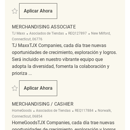
Salvar Merchandising Associate REQ142314
Aplicar Ahora
Merchandising Associate
MERCHANDISING ASSOCIATE
Categoría
ReqId
Ubicación
TJ Maxx
Asociados de Tiendas
REQ127897
New Milford,
Connecticut, 06776
TJ MaxxTJX Companies, cada día trae nuevas
oportunidades de crecimiento, exploración y logros.
Será incluido en nuestro vibrante equipo que
adopta la diversidad, fomenta la colaboración y
prioriza ...
Salvar Merchandising Associate REQ127897
Aplicar Ahora
Merchandising Associate
MERCHANDISING / CASHIER
Categoría
ReqId
Ubicación
HomeGoods
Asociados de Tiendas
REQ117884
Norwalk,
Connecticut, 06854
HomeGoodsTJX Companies, cada día trae nuevas
oportunidades de crecimiento, exploración y logros.