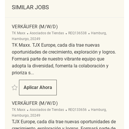
SIMILAR JOBS
VERKÄUFER (M/W/D)
Categoría
ReqId
Ubicación
TK Maxx
Asociados de Tiendas
REQ136538
Hamburg,
Hamburgo, 20249
TK Maxx. TJX Europe, cada día trae nuevas
oportunidades de crecimiento, exploración y logros.
Formará parte de nuestro vibrante equipo que
adopta la diversidad, fomenta la colaboración y
prioriza s...
Salvar Verkäufer (m/w/d) REQ136538
Aplicar Ahora
Verkäufer (m/w/d)
VERKÄUFER (M/W/D)
Categoría
ReqId
Ubicación
TK Maxx
Asociados de Tiendas
REQ133656
Hamburg,
Hamburgo, 20249
TJX Europe, cada día trae nuevas oportunidades de
crecimiento, exploración y logros. Formará parte de