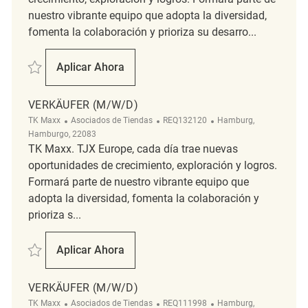
nuestro vibrante equipo que adopta la diversidad,
fomenta la colaboración y prioriza su desarro...
Salvar Verkäufer (m/w/d) REQ133656
Aplicar Ahora
Verkäufer (m/w/d)
VERKÄUFER (M/W/D)
Categoría
ReqId
Ubicación
TK Maxx
Asociados de Tiendas
REQ132120
Hamburg,
Hamburgo, 22083
TK Maxx. TJX Europe, cada día trae nuevas
oportunidades de crecimiento, exploración y logros.
Formará parte de nuestro vibrante equipo que
adopta la diversidad, fomenta la colaboración y
prioriza s...
Salvar Verkäufer (m/w/d) REQ132120
Aplicar Ahora
Verkäufer (m/w/d)
VERKÄUFER (M/W/D)
Categoría
ReqId
Ubicación
TK Maxx
Asociados de Tiendas
REQ111998
Hamburg,