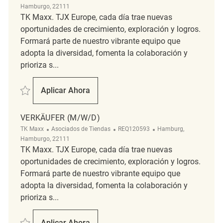
Hamburgo, 22111
TK Maxx. TJX Europe, cada día trae nuevas
oportunidades de crecimiento, exploración y logros.
Formará parte de nuestro vibrante equipo que
adopta la diversidad, fomenta la colaboración y
prioriza s...
Salvar Verkäufer (m/w/d) REQ111998
Aplicar Ahora
Verkäufer (m/w/d)
VERKÄUFER (M/W/D)
Categoría
ReqId
Ubicación
TK Maxx
Asociados de Tiendas
REQ120593
Hamburg,
Hamburgo, 22111
TK Maxx. TJX Europe, cada día trae nuevas
oportunidades de crecimiento, exploración y logros.
Formará parte de nuestro vibrante equipo que
adopta la diversidad, fomenta la colaboración y
prioriza s...
Salvar Verkäufer (m/w/d) REQ120593
Aplicar Ahora