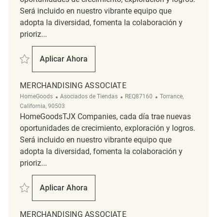
Será incluido en nuestro vibrante equipo que
adopta la diversidad, fomenta la colaboración y
prioriz...
Salvar Merchandising Associate REQ69306
Aplicar Ahora
Merchandising Associate
MERCHANDISING ASSOCIATE
Categoría
ReqId
Ubicación
HomeGoods
Asociados de Tiendas
REQ87160
Torrance,
California, 90503
HomeGoodsTJX Companies, cada día trae nuevas
oportunidades de crecimiento, exploración y logros.
Será incluido en nuestro vibrante equipo que
adopta la diversidad, fomenta la colaboración y
prioriz...
Salvar Merchandising Associate REQ87160
Aplicar Ahora
Merchandising Associate
MERCHANDISING ASSOCIATE