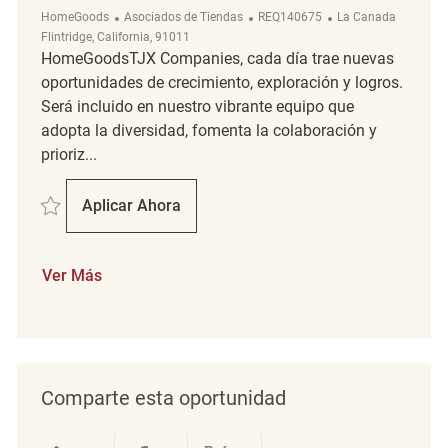
Categoría
ReqId
Ubicación
HomeGoods
Asociados de Tiendas
REQ140675
La Canada
Flintridge, California, 91011
HomeGoodsTJX Companies, cada día trae nuevas
oportunidades de crecimiento, exploración y logros.
Será incluido en nuestro vibrante equipo que
adopta la diversidad, fomenta la colaboración y
prioriz...
Salvar Merchandising Associate REQ140675
Aplicar Ahora
Merchandising Associate
Ver Más
Comparte esta oportunidad