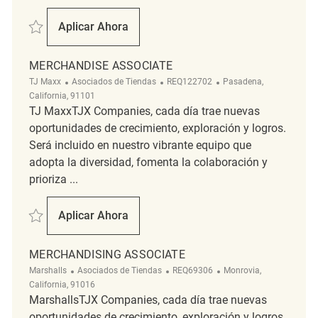
Salvar Merchandise Associate REQ143303
Aplicar Ahora
Merchandise Associate
MERCHANDISE ASSOCIATE
Categoría
ReqId
Ubicación
TJ Maxx
Asociados de Tiendas
REQ122702
Pasadena,
California, 91101
TJ MaxxTJX Companies, cada día trae nuevas
oportunidades de crecimiento, exploración y logros.
Será incluido en nuestro vibrante equipo que
adopta la diversidad, fomenta la colaboración y
prioriza ...
Salvar Merchandise Associate REQ122702
Aplicar Ahora
Merchandise Associate
MERCHANDISING ASSOCIATE
Categoría
ReqId
Ubicación
Marshalls
Asociados de Tiendas
REQ69306
Monrovia,
California, 91016
MarshallsTJX Companies, cada día trae nuevas
oportunidades de crecimiento, exploración y logros.