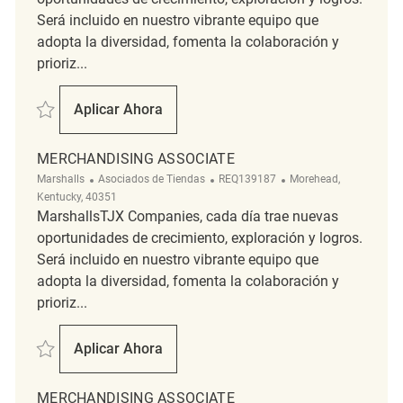
Será incluido en nuestro vibrante equipo que
adopta la diversidad, fomenta la colaboración y
prioriz...
Salvar Merchandising Associate REQ127892
Aplicar Ahora
Merchandising Associate
MERCHANDISING ASSOCIATE
Categoría
ReqId
Ubicación
Marshalls
Asociados de Tiendas
REQ139187
Morehead,
Kentucky, 40351
MarshallsTJX Companies, cada día trae nuevas
oportunidades de crecimiento, exploración y logros.
Será incluido en nuestro vibrante equipo que
adopta la diversidad, fomenta la colaboración y
prioriz...
Salvar Merchandising Associate REQ139187
Aplicar Ahora
Merchandising Associate
MERCHANDISING ASSOCIATE