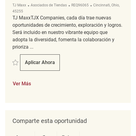
Categoría
ReqId
Ubicación
TJ Maxx
Asociados de Tiendas
REQ96065
Cincinnati, Ohio,
45255
TJ MaxxTJX Companies, cada día trae nuevas
oportunidades de crecimiento, exploración y logros.
Será incluido en nuestro vibrante equipo que
adopta la diversidad, fomenta la colaboración y
prioriza ...
Salvar Merchandising Associate REQ96065
Aplicar Ahora
Merchandising Associate
Ver Más
Comparte esta oportunidad