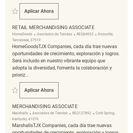
Salvar Merchandising Associate REQ113883
Aplicar Ahora
Merchandising Associate
RETAIL MERCHANDISING ASSOCIATE
Categoría
ReqId
Ubicación
HomeGoods
Asociados de Tiendas
REQ64033
Knoxville,
Tennessee, 37919
HomeGoodsTJX Companies, cada día trae nuevas
oportunidades de crecimiento, exploración y logros.
Será incluido en nuestro vibrante equipo que
adopta la diversidad, fomenta la colaboración y
prioriz...
Salvar Retail Merchandising Associate REQ64033
Aplicar Ahora
Retail Merchandising Associate
MERCHANDISING ASSOCIATE
Categoría
ReqId
Ubicación
Marshalls
Asociados de Tiendas
REQ127892
Cold Spring,
Kentucky, 41076
MarshallsTJX Companies, cada día trae nuevas
oportunidades de crecimiento, exploración y logros.