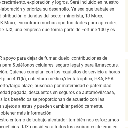
recimiento, exploración y logros. Será incluido en nuestro
laboración y prioriza su desarrollo. Ya sea que trabaje en
distribución o tiendas del sector minorista, TJ Maxx,
TK Maxx, encontrará muchas oportunidades para aprender,
 de TJX, una empresa que forma parte de Fortune 100 y es
, apoyo para dejar de fumar, duelo, contribuciones de
s para &teléfonos celulares, seguro legal y para &mascotas,
ión. Quienes cumplan con los requisitos de servicio u horas
el plan 401(k), cobertura médica/dental/óptica, HSA, FSA
orto/largo plazo, ausencia por maternidad o paternidad
medad pagada, descuentos en seguros de automóvil/casa,
s los beneficios se proporcionan de acuerdo con las
n sujetos a estas y pueden cambiar periódicamente.
 obtener más información.
stro entorno de trabajo alentador, también nos esforzamos
beneficios. TJX considera a todos los aspirantes de empleo