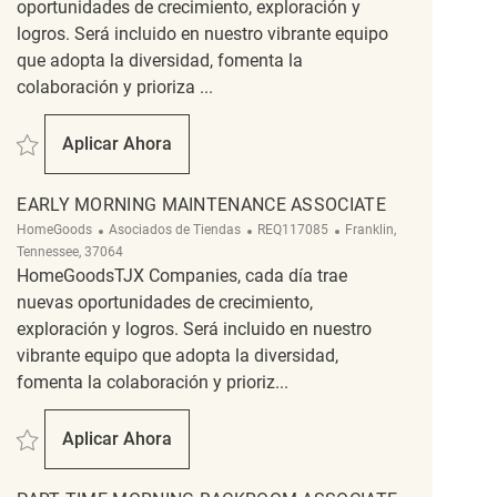
oportunidades de crecimiento, exploración y
logros. Será incluido en nuestro vibrante equipo
que adopta la diversidad, fomenta la
colaboración y prioriza ...
Salvar Early Morning Backroom Associate REQ135667
Aplicar Ahora
Early Morning Backroom Associate
EARLY MORNING MAINTENANCE ASSOCIATE
Categoría
ReqId
Ubicación
HomeGoods
Asociados de Tiendas
REQ117085
Franklin,
Tennessee, 37064
HomeGoodsTJX Companies, cada día trae
nuevas oportunidades de crecimiento,
exploración y logros. Será incluido en nuestro
vibrante equipo que adopta la diversidad,
fomenta la colaboración y prioriz...
Salvar Early Morning Maintenance Associate REQ117085
Aplicar Ahora
Early Morning Maintenance Associate