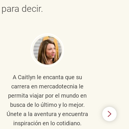
para decir.
A Caitlyn
le encanta que su
Braul
carrera en mercadotecnia le
pers
permita viajar por el mundo en
ento
busca de lo último y lo mejor.
lid
Únete a la aventura y encuentra
TJX,
inspiración en lo cotidiano.
en 