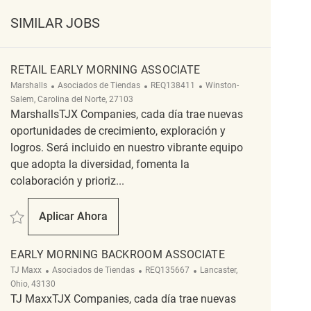
SIMILAR JOBS
RETAIL EARLY MORNING ASSOCIATE
Categoría
ReqId
Ubicación
Marshalls
Asociados de Tiendas
REQ138411
Winston-
Salem, Carolina del Norte, 27103
MarshallsTJX Companies, cada día trae nuevas
oportunidades de crecimiento, exploración y
logros. Será incluido en nuestro vibrante equipo
que adopta la diversidad, fomenta la
colaboración y prioriz...
Salvar Retail Early Morning Associate REQ138411
Aplicar Ahora
Retail Early Morning Associate
EARLY MORNING BACKROOM ASSOCIATE
Categoría
ReqId
Ubicación
TJ Maxx
Asociados de Tiendas
REQ135667
Lancaster,
Ohio, 43130
TJ MaxxTJX Companies, cada día trae nuevas