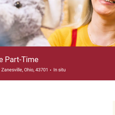
te Part-Time
Ubicación
Zanesville, Ohio, 43701
In situ