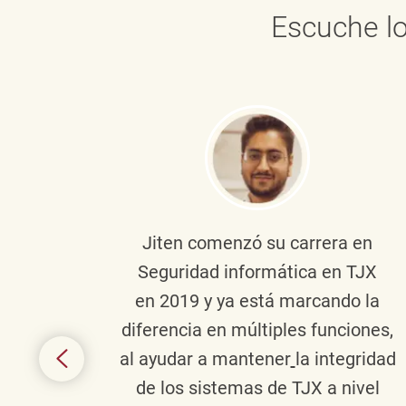
Escuche lo
onante
Jiten
comenzó su carrera en
en
Seguridad informática en TJX
ivo en
en 2019 y ya está marcando la
la
diferencia en múltiples funciones,
 con
al ayudar a mantener
la integridad
tes
de los sistemas de TJX a nivel