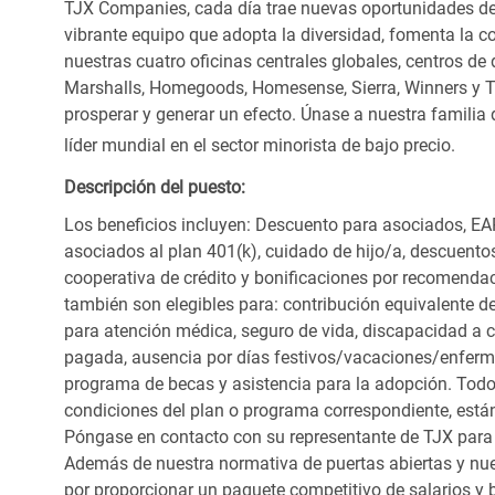
TJX Companies, cada día trae nuevas oportunidades de c
vibrante equipo que adopta la diversidad, fomenta la co
nuestras cuatro oficinas centrales globales, centros de 
Marshalls, Homegoods, Homesense, Sierra, Winners y 
prosperar y generar un efecto. Únase a nuestra familia
líder mundial en el sector minorista de bajo precio.
Descripción del puesto:
Los beneficios incluyen: Descuento para asociados, EAP
asociados al plan 401(k), cuidado de hijo/a, descuento
cooperativa de crédito y bonificaciones por recomendac
también son elegibles para: contribución equivalente d
para atención médica, seguro de vida, discapacidad a c
pagada, ausencia por días festivos/vacaciones/enfer
programa de becas y asistencia para la adopción. Todo
condiciones del plan o programa correspondiente, está
Póngase en contacto con su representante de TJX para
Además de nuestra normativa de puertas abiertas y nue
por proporcionar un paquete competitivo de salarios y 