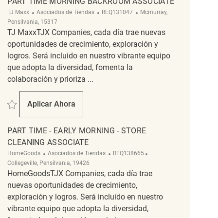
PART TIME MORNING BACKROOM ASSOCIATE
Categoría
ReqId
Ubicación
TJ Maxx
Asociados de Tiendas
REQ131047
Mcmurray,
Pensilvania, 15317
TJ MaxxTJX Companies, cada día trae nuevas
oportunidades de crecimiento, exploración y
logros. Será incluido en nuestro vibrante equipo
que adopta la diversidad, fomenta la
colaboración y prioriza ...
Salvar Part Time Morning Backroom Associate REQ131047
Aplicar Ahora
Part Time Morning Backroom Associate
PART TIME - EARLY MORNING - STORE
CLEANING ASSOCIATE
Categoría
ReqId
Ubicación
HomeGoods
Asociados de Tiendas
REQ138665
Collegeville, Pensilvania, 19426
HomeGoodsTJX Companies, cada día trae
nuevas oportunidades de crecimiento,
exploración y logros. Será incluido en nuestro
vibrante equipo que adopta la diversidad,