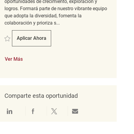
oportunidades de crecimiento, exploración y
logros. Formará parte de nuestro vibrante equipo
que adopta la diversidad, fomenta la
colaboración y prioriza s...
Salvar Mitarbeiter im Verkauf REQ138628
Aplicar Ahora
Mitarbeiter Im Verkauf
Ver Más
Comparte esta oportunidad
Compartir a través de LinkedIn
Compartir a través de Facebook
Compartir a través de twitter
Compartir por correo electró