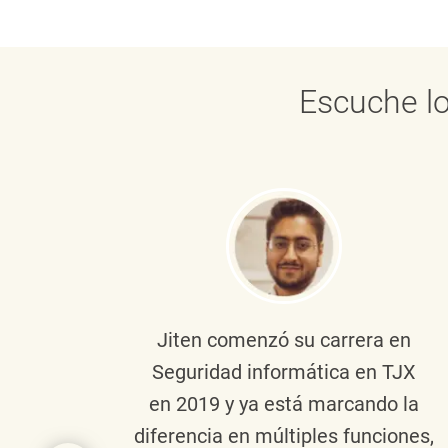
Escuche lo
onante
Jiten
comenzó su carrera en
en
Seguridad informática en TJX
ivo en
en 2019 y ya está marcando la
la
diferencia en múltiples funciones,