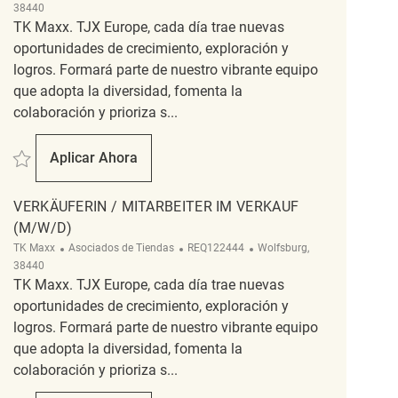
38440
TK Maxx. TJX Europe, cada día trae nuevas
oportunidades de crecimiento, exploración y
logros. Formará parte de nuestro vibrante equipo
que adopta la diversidad, fomenta la
colaboración y prioriza s...
Salvar Verkäuferin / Mitarbeiter im Verkauf (m/w/d) REQ122441
Aplicar Ahora
Verkäuferin / Mitarbeiter Im Verkauf (m/w/d)
VERKÄUFERIN / MITARBEITER IM VERKAUF
(M/W/D)
Categoría
ReqId
Ubicación
TK Maxx
Asociados de Tiendas
REQ122444
Wolfsburg,
38440
TK Maxx. TJX Europe, cada día trae nuevas
oportunidades de crecimiento, exploración y
logros. Formará parte de nuestro vibrante equipo
que adopta la diversidad, fomenta la
colaboración y prioriza s...