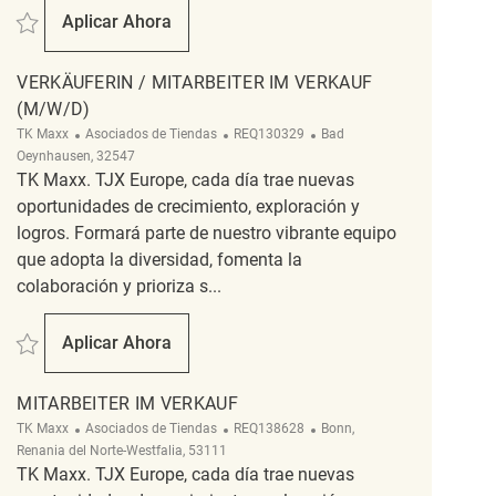
Salvar Verkäuferin / Mitarbeiter im Verkauf (m/w/d) REQ122444
Aplicar Ahora
Verkäuferin / Mitarbeiter Im Verkauf (m/w/d)
VERKÄUFERIN / MITARBEITER IM VERKAUF
(M/W/D)
Categoría
ReqId
Ubicación
TK Maxx
Asociados de Tiendas
REQ130329
Bad
Oeynhausen, 32547
TK Maxx. TJX Europe, cada día trae nuevas
oportunidades de crecimiento, exploración y
logros. Formará parte de nuestro vibrante equipo
que adopta la diversidad, fomenta la
colaboración y prioriza s...
Salvar Verkäuferin / Mitarbeiter im Verkauf (m/w/d) REQ130329
Aplicar Ahora
Verkäuferin / Mitarbeiter Im Verkauf (m/w/d)
MITARBEITER IM VERKAUF
Categoría
ReqId
Ubicación
TK Maxx
Asociados de Tiendas
REQ138628
Bonn,
Renania del Norte-Westfalia, 53111
TK Maxx. TJX Europe, cada día trae nuevas