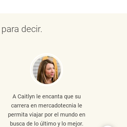
para decir.
A Caitlyn
le encanta que su
Braul
carrera en mercadotecnia le
pers
permita viajar por el mundo en
ento
busca de lo último y lo mejor.
lid