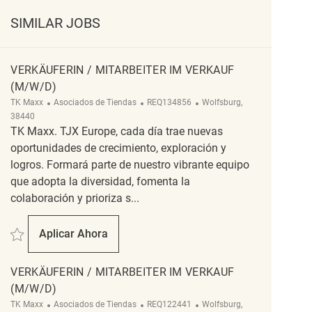
SIMILAR JOBS
VERKÄUFERIN / MITARBEITER IM VERKAUF
(M/W/D)
Categoría
ReqId
Ubicación
TK Maxx
Asociados de Tiendas
REQ134856
Wolfsburg,
38440
TK Maxx. TJX Europe, cada día trae nuevas
oportunidades de crecimiento, exploración y
logros. Formará parte de nuestro vibrante equipo
que adopta la diversidad, fomenta la
colaboración y prioriza s...
Salvar Verkäuferin / Mitarbeiter im Verkauf (m/w/d) REQ134856
Aplicar Ahora
Verkäuferin / Mitarbeiter Im Verkauf (m/w/d)
VERKÄUFERIN / MITARBEITER IM VERKAUF
(M/W/D)
Categoría
ReqId
Ubicación
TK Maxx
Asociados de Tiendas
REQ122441
Wolfsburg,