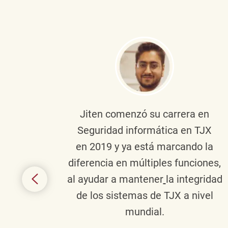
onante
Jiten
comenzó su carrera en
en
Seguridad informática en TJX
ivo en
en 2019 y ya está marcando la
la
diferencia en múltiples funciones,
 con
al ayudar a mantener
la integridad
tes
de los sistemas de TJX a nivel
te en
mundial.