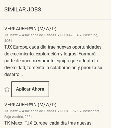
SIMILAR JOBS
VERKÄUFER*IN (M/W/D)
Categoría
ReqId
Ubicación
TK Maxx
Asociados de Tiendas
REQ142004
Pasching,
4061
TJX Europe, cada día trae nuevas oportunidades
de crecimiento, exploración y logros. Formará
parte de nuestro vibrante equipo que adopta la
diversidad, fomenta la colaboración y prioriza su
desarro...
Salvar Verkäufer*in (m/w/d) REQ142004
Aplicar Ahora
Verkäufer*in (m/w/d)
VERKÄUFER*IN (M/W/D)
Categoría
ReqId
Ubicación
TK Maxx
Asociados de Tiendas
REQ139575
Vösendorf,
Baja Austria, 2334
TK Maxx. TJX Europe, cada día trae nuevas