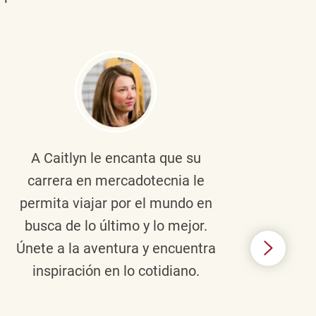
A Caitlyn
le encanta que su
Braul
carrera en mercadotecnia le
pers
permita viajar por el mundo en
ento
busca de lo último y lo mejor.
lid
Únete a la aventura y encuentra
TJX,
inspiración en lo cotidiano.
en 
algo