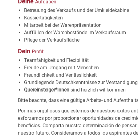
Deine
Aufgaben:
Betreuung des Verkaufs und der
Umkleidekabine
Kassiertätigkeiten
Mitarbeit bei der
Warenpräsentation
Auffüllen der Warenbestände im
Verkaufsraum
Pflege der
Verkaufsfläche
Dein
Profil:
Teamfähigkeit und
Flexibilität
Freude am Umgang mit
Menschen
Freundlichkeit und
Verlässlichkeit
Grundlegende Deutschkenntnisse zur Verständigung 
Quereinsteiger*innen
sind herzlich willkommen
Bitte beachte, dass eine gültige Arbeits- und Aufentha
Por más orgullosos que estemos de nuestros éxitos ant
esforzamos por proporcionar oportunidades de crecimie
beneficios. Comparta nuestra determinación de pensar
nuestro futuro. Consideramos a todos los aspirantes de