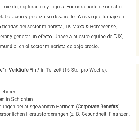
imiento, exploración y logros. Formará parte de nuestro
laboración y prioriza su desarrollo. Ya sea que trabaje en
s o tiendas del sector minorista, TK Maxx & Homesense,
rar y generar un efecto. Únase a nuestro equipo de TJX,
undial en el sector minorista de bajo precio.
ne*n
Verkäufer*in /
in Teilzeit (15 Std. pro Woche).
nehmen
ten in
Schichten
igungen bei ausgewählten Partnern (
Corporate Benefits
)
ersönlichen Herausforderungen (z. B. Gesundheit, Finanzen,