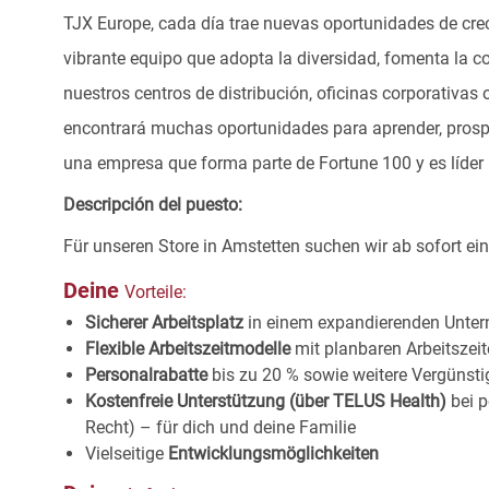
TJX Europe, cada día trae nuevas oportunidades de crec
vibrante equipo que adopta la diversidad, fomenta la co
nuestros centros de distribución, oficinas corporativa
encontrará muchas oportunidades para aprender, prospe
una empresa que forma parte de Fortune 100 y es líder m
Descripción del puesto:
Für unseren Store in Amstetten
suchen wir ab sofort ei
Deine
Vorteile:
Sicherer Arbeitsplatz
in einem expandierenden
Unter
Flexible Arbeitszeitmodelle
mit planbaren Arbeitszei
Personalrabatte
bis zu 20 % sowie weitere Vergünst
Kostenfreie Unterstützung (über TELUS Health)
bei p
Recht) – für dich und deine Familie
Vielseitige
Entwicklungsmöglichkeiten