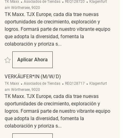
Categoría
ReqId
Ubicación
TK Maxx
Asociados de Tiendas
REQ128720
Klagenfurt
am Wörthersee, 9020
TK Maxx. TJX Europe, cada día trae nuevas
oportunidades de crecimiento, exploración y
logros. Formará parte de nuestro vibrante equipo
que adopta la diversidad, fomenta la
colaboración y prioriza s...
Salvar Verkäufer*in (m/w/d) REQ128720
Aplicar Ahora
Verkäufer*in (m/w/d)
VERKÄUFER*IN (M/W/D)
Categoría
ReqId
Ubicación
TK Maxx
Asociados de Tiendas
REQ128717
Klagenfurt
am Wörthersee, 9020
TK Maxx. TJX Europe, cada día trae nuevas
oportunidades de crecimiento, exploración y
logros. Formará parte de nuestro vibrante equipo
que adopta la diversidad, fomenta la
colaboración y prioriza s...