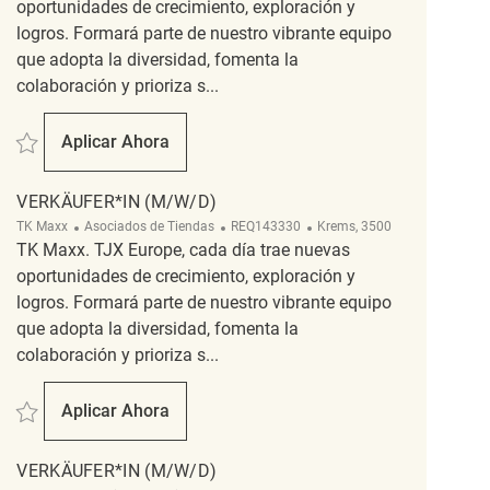
oportunidades de crecimiento, exploración y
logros. Formará parte de nuestro vibrante equipo
que adopta la diversidad, fomenta la
colaboración y prioriza s...
Salvar Verkäufer*in (m/w/d) REQ139575
Aplicar Ahora
Verkäufer*in (m/w/d)
VERKÄUFER*IN (M/W/D)
Categoría
ReqId
Ubicación
TK Maxx
Asociados de Tiendas
REQ143330
Krems, 3500
TK Maxx. TJX Europe, cada día trae nuevas
oportunidades de crecimiento, exploración y
logros. Formará parte de nuestro vibrante equipo
que adopta la diversidad, fomenta la
colaboración y prioriza s...
Salvar Verkäufer*in (m/w/d) REQ143330
Aplicar Ahora
Verkäufer*in (m/w/d)
VERKÄUFER*IN (M/W/D)