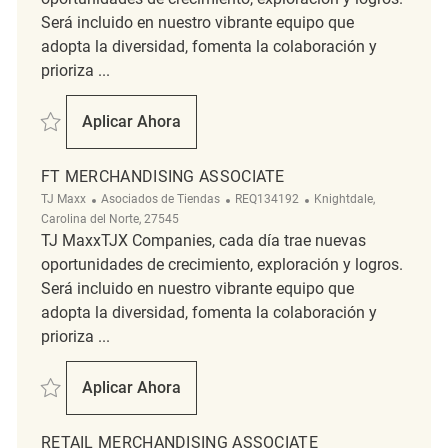
Será incluido en nuestro vibrante equipo que
adopta la diversidad, fomenta la colaboración y
prioriza ...
Salvar PT Merchandising Associate REQ134180
Aplicar Ahora
PT Merchandising Associate
FT MERCHANDISING ASSOCIATE
Categoría
ReqId
Ubicación
TJ Maxx
Asociados de Tiendas
REQ134192
Knightdale,
Carolina del Norte, 27545
TJ MaxxTJX Companies, cada día trae nuevas
oportunidades de crecimiento, exploración y logros.
Será incluido en nuestro vibrante equipo que
adopta la diversidad, fomenta la colaboración y
prioriza ...
Salvar FT Merchandising Associate REQ134192
Aplicar Ahora
FT Merchandising Associate
RETAIL MERCHANDISING ASSOCIATE