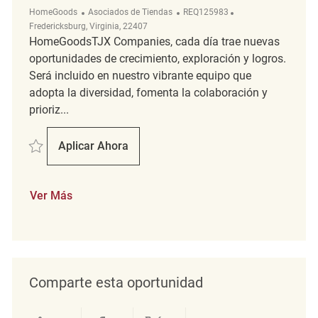
Categoría
ReqId
Ubicación
HomeGoods
Asociados de Tiendas
REQ125983
Fredericksburg, Virginia, 22407
HomeGoodsTJX Companies, cada día trae nuevas
oportunidades de crecimiento, exploración y logros.
Será incluido en nuestro vibrante equipo que
adopta la diversidad, fomenta la colaboración y
prioriz...
Salvar Retail Merchandising Associate REQ125983
Aplicar Ahora
Retail Merchandising Associate
Ver Más
Comparte esta oportunidad