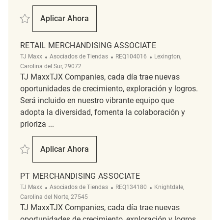
Salvar Retail Merchandising REQ139472
Aplicar Ahora
Retail Merchandising
RETAIL MERCHANDISING ASSOCIATE
Categoría
ReqId
Ubicación
TJ Maxx
Asociados de Tiendas
REQ104016
Lexington,
Carolina del Sur, 29072
TJ MaxxTJX Companies, cada día trae nuevas
oportunidades de crecimiento, exploración y logros.
Será incluido en nuestro vibrante equipo que
adopta la diversidad, fomenta la colaboración y
prioriza ...
Salvar Retail Merchandising Associate REQ104016
Aplicar Ahora
Retail Merchandising Associate
PT MERCHANDISING ASSOCIATE
Categoría
ReqId
Ubicación
TJ Maxx
Asociados de Tiendas
REQ134180
Knightdale,
Carolina del Norte, 27545
TJ MaxxTJX Companies, cada día trae nuevas
oportunidades de crecimiento, exploración y logros.