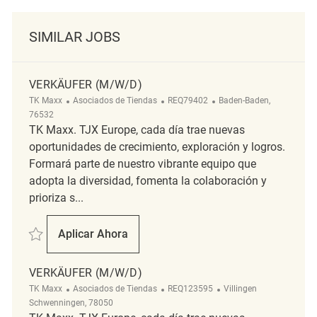
SIMILAR JOBS
VERKÄUFER (M/W/D)
Categoría
ReqId
Ubicación
TK Maxx
Asociados de Tiendas
REQ79402
Baden-Baden,
76532
TK Maxx. TJX Europe, cada día trae nuevas
oportunidades de crecimiento, exploración y logros.
Formará parte de nuestro vibrante equipo que
adopta la diversidad, fomenta la colaboración y
prioriza s...
Salvar Verkäufer (m/w/d) REQ79402
Aplicar Ahora
Verkäufer (m/w/d)
VERKÄUFER (M/W/D)
Categoría
ReqId
Ubicación
TK Maxx
Asociados de Tiendas
REQ123595
Villingen
Schwenningen, 78050