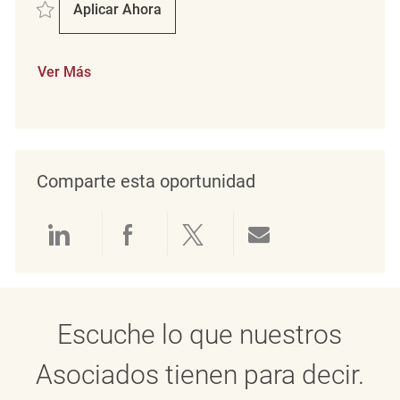
Salvar Verkäufer (m/w/d) REQ130341
Aplicar Ahora
Verkäufer (m/w/d)
Ver Más
Comparte esta oportunidad
Compartir a través de LinkedIn
Compartir a través de Face
Compartir a través de 
Compartir por 
Escuche lo que nuestros
Asociados tienen para decir.