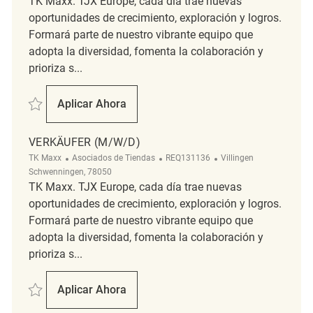
TK Maxx. TJX Europe, cada día trae nuevas
oportunidades de crecimiento, exploración y logros.
Formará parte de nuestro vibrante equipo que
adopta la diversidad, fomenta la colaboración y
prioriza s...
Salvar Verkäufer (m/w/d) REQ123595
Aplicar Ahora
Verkäufer (m/w/d)
VERKÄUFER (M/W/D)
Categoría
ReqId
Ubicación
TK Maxx
Asociados de Tiendas
REQ131136
Villingen
Schwenningen, 78050
TK Maxx. TJX Europe, cada día trae nuevas
oportunidades de crecimiento, exploración y logros.
Formará parte de nuestro vibrante equipo que
adopta la diversidad, fomenta la colaboración y
prioriza s...
Salvar Verkäufer (m/w/d) REQ131136
Aplicar Ahora
Verkäufer (m/w/d)