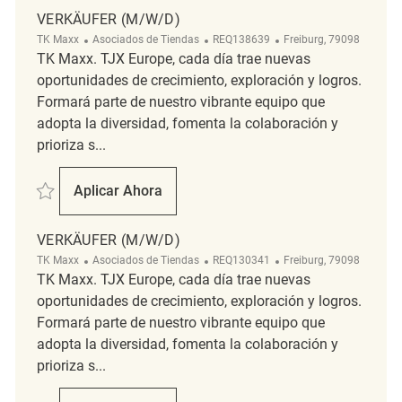
VERKÄUFER (M/W/D)
Categoría
ReqId
Ubicación
TK Maxx
Asociados de Tiendas
REQ138639
Freiburg, 79098
TK Maxx. TJX Europe, cada día trae nuevas
oportunidades de crecimiento, exploración y logros.
Formará parte de nuestro vibrante equipo que
adopta la diversidad, fomenta la colaboración y
prioriza s...
Salvar Verkäufer (m/w/d) REQ138639
Aplicar Ahora
Verkäufer (m/w/d)
VERKÄUFER (M/W/D)
Categoría
ReqId
Ubicación
TK Maxx
Asociados de Tiendas
REQ130341
Freiburg, 79098
TK Maxx. TJX Europe, cada día trae nuevas
oportunidades de crecimiento, exploración y logros.
Formará parte de nuestro vibrante equipo que
adopta la diversidad, fomenta la colaboración y
prioriza s...