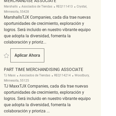
MERCHANDISE ASSOCIATE
Categoría
ReqId
Ubicación
Marshalls
Asociados de Tiendas
REQ111413
Crystal,
Minnesota, 55428
MarshallsTJX Companies, cada día trae nuevas
oportunidades de crecimiento, exploración y
logros. Será incluido en nuestro vibrante equipo
que adopta la diversidad, fomenta la
colaboración y prioriz...
Salvar Merchandise Associate REQ111413
Aplicar Ahora
Merchandise Associate
PART TIME MERCHANDISING ASSOCIATE
Categoría
ReqId
Ubicación
TJ Maxx
Asociados de Tiendas
REQ114214
Woodbury,
Minnesota, 55125
TJ MaxxTJX Companies, cada día trae nuevas
oportunidades de crecimiento, exploración y
logros. Será incluido en nuestro vibrante equipo
que adopta la diversidad, fomenta la
colaboración y prioriza ...