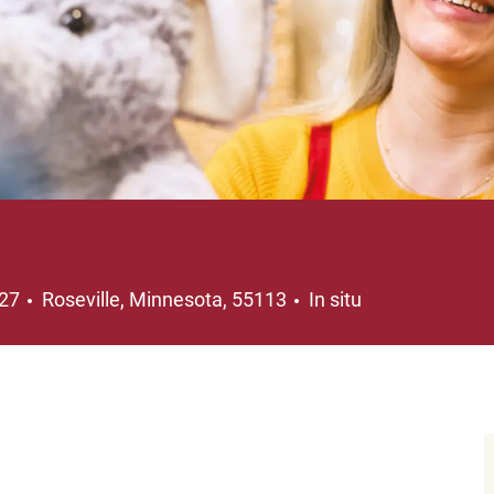
Ubicación
827
Roseville, Minnesota, 55113
In situ