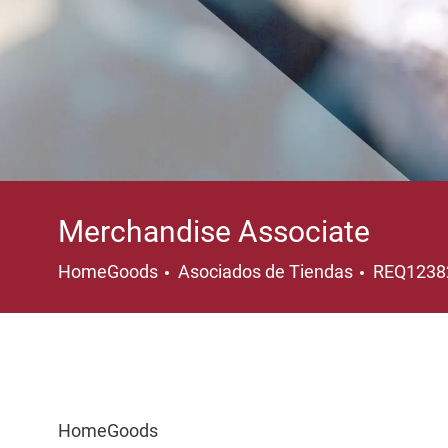
Merchandise Associate
Categoría
HomeGoods
Asociados de Tiendas
REQ123
HomeGoods