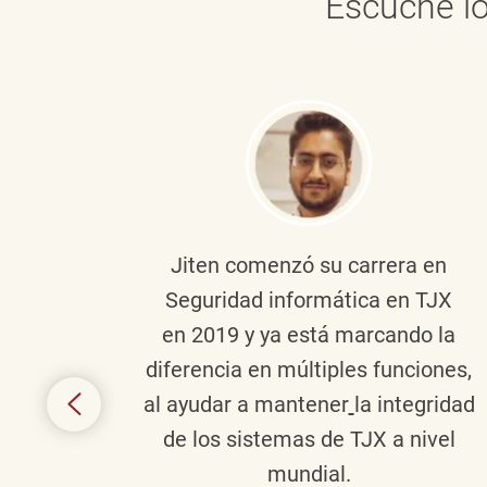
Escuche lo
onante
Jiten
comenzó su carrera en
en
Seguridad informática en TJX
ivo en
en 2019 y ya está marcando la
la
diferencia en múltiples funciones,
 con
al ayudar a mantener
la integridad
tes
de los sistemas de TJX a nivel
te en
mundial.