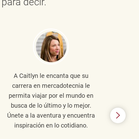
para decir.
A Caitlyn
le encanta que su
Braul
carrera en mercadotecnia le
pers
permita viajar por el mundo en
ento
busca de lo último y lo mejor.
lid
Únete a la aventura y encuentra
TJX,
inspiración en lo cotidiano.
en 
algo