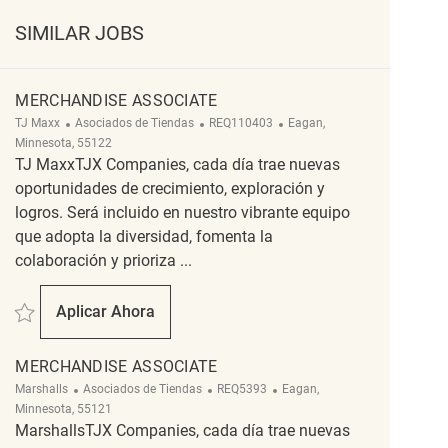
SIMILAR JOBS
MERCHANDISE ASSOCIATE
Categoría
ReqId
Ubicación
TJ Maxx
Asociados de Tiendas
REQ110403
Eagan,
Minnesota, 55122
TJ MaxxTJX Companies, cada día trae nuevas
oportunidades de crecimiento, exploración y
logros. Será incluido en nuestro vibrante equipo
que adopta la diversidad, fomenta la
colaboración y prioriza ...
Salvar Merchandise Associate REQ110403
Aplicar Ahora
Merchandise Associate
MERCHANDISE ASSOCIATE
Categoría
ReqId
Ubicación
Marshalls
Asociados de Tiendas
REQ5393
Eagan,
Minnesota, 55121
MarshallsTJX Companies, cada día trae nuevas