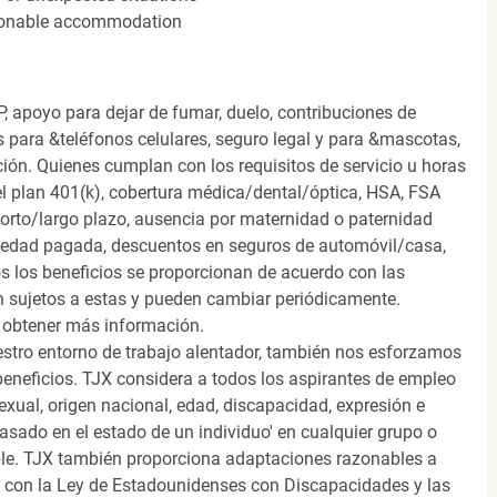
easonable accommodation
, apoyo para dejar de fumar, duelo, contribuciones de
s para &teléfonos celulares, seguro legal y para &mascotas,
ión. Quienes cumplan con los requisitos de servicio u horas
el plan 401(k), cobertura médica/dental/óptica, HSA, FSA
orto/largo plazo, ausencia por maternidad o paternidad
medad pagada, descuentos en seguros de automóvil/casa,
s los beneficios se proporcionan de acuerdo con las
n sujetos a estas y pueden cambiar periódicamente.
 obtener más información.
stro entorno de trabajo alentador, también nos esforzamos
beneficios. TJX considera a todos los aspirantes de empleo
 sexual, origen nacional, edad, discapacidad, expresión e
 basado en el estado de un individuo' en cualquier grupo o
icable. TJX también proporciona adaptaciones razonables a
o con la Ley de Estadounidenses con Discapacidades y las