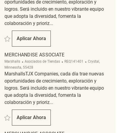
oportunidades de crecimiento, exploración y
logros. Será incluido en nuestro vibrante equipo
que adopta la diversidad, fomenta la
colaboración y prioriz...
Salvar Merchandise Associate REQ5393
Aplicar Ahora
Merchandise Associate
MERCHANDISE ASSOCIATE
Categoría
ReqId
Ubicación
Marshalls
Asociados de Tiendas
REQ141401
Crystal,
Minnesota, 55428
MarshallsTJX Companies, cada día trae nuevas
oportunidades de crecimiento, exploración y
logros. Será incluido en nuestro vibrante equipo
que adopta la diversidad, fomenta la
colaboración y prioriz...
Salvar Merchandise Associate REQ141401
Aplicar Ahora
Merchandise Associate