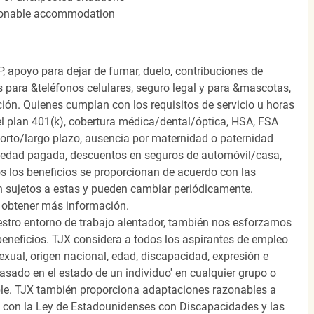
easonable accommodation
, apoyo para dejar de fumar, duelo, contribuciones de
s para &teléfonos celulares, seguro legal y para &mascotas,
ión. Quienes cumplan con los requisitos de servicio u horas
el plan 401(k), cobertura médica/dental/óptica, HSA, FSA
orto/largo plazo, ausencia por maternidad o paternidad
medad pagada, descuentos en seguros de automóvil/casa,
s los beneficios se proporcionan de acuerdo con las
n sujetos a estas y pueden cambiar periódicamente.
 obtener más información.
stro entorno de trabajo alentador, también nos esforzamos
beneficios. TJX considera a todos los aspirantes de empleo
 sexual, origen nacional, edad, discapacidad, expresión e
 basado en el estado de un individuo' en cualquier grupo o
icable. TJX también proporciona adaptaciones razonables a
o con la Ley de Estadounidenses con Discapacidades y las