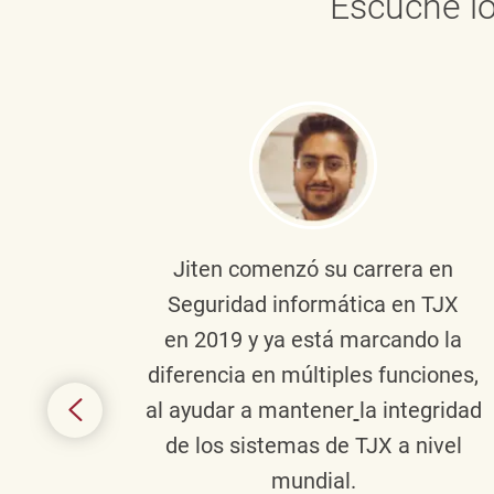
Escuche lo
onante
Jiten
comenzó su carrera en
en
Seguridad informática en TJX
ivo en
en 2019 y ya está marcando la
la
diferencia en múltiples funciones,
 con
al ayudar a mantener
la integridad
tes
de los sistemas de TJX a nivel
te en
mundial.