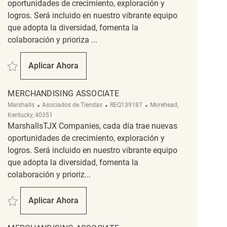
oportunidades de crecimiento, exploración y
logros. Será incluido en nuestro vibrante equipo
que adopta la diversidad, fomenta la
colaboración y prioriza ...
Salvar Merchandising Associate REQ113883
Aplicar Ahora
Merchandising Associate
MERCHANDISING ASSOCIATE
Categoría
ReqId
Ubicación
Marshalls
Asociados de Tiendas
REQ139187
Morehead,
Kentucky, 40351
MarshallsTJX Companies, cada día trae nuevas
oportunidades de crecimiento, exploración y
logros. Será incluido en nuestro vibrante equipo
que adopta la diversidad, fomenta la
colaboración y prioriz...
Salvar Merchandising Associate REQ139187
Aplicar Ahora
Merchandising Associate