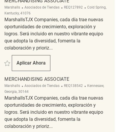
MERCHANDISING ASSOCIATE
Categoría
ReqId
Ubicación
Marshalls
Asociados de Tiendas
REQ127892
Cold Spring,
Kentucky, 41076
MarshallsTJX Companies, cada día trae nuevas
oportunidades de crecimiento, exploración y
logros. Será incluido en nuestro vibrante equipo
que adopta la diversidad, fomenta la
colaboración y prioriz...
Salvar Merchandising Associate REQ127892
Aplicar Ahora
Merchandising Associate
MERCHANDISING ASSOCIATE
Categoría
ReqId
Ubicación
Marshalls
Asociados de Tiendas
REQ138542
Kennesaw,
Georgia, 30144
MarshallsTJX Companies, cada día trae nuevas
oportunidades de crecimiento, exploración y
logros. Será incluido en nuestro vibrante equipo
que adopta la diversidad, fomenta la
colaboración y prioriz...