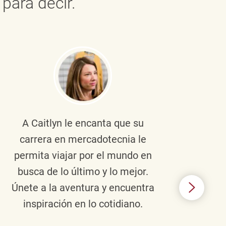
para decir.
A Caitlyn
le encanta que su
Braul
carrera en mercadotecnia le
pers
permita viajar por el mundo en
ento
busca de lo último y lo mejor.
lid
Únete a la aventura y encuentra
TJX,
inspiración en lo cotidiano.
en 
algo