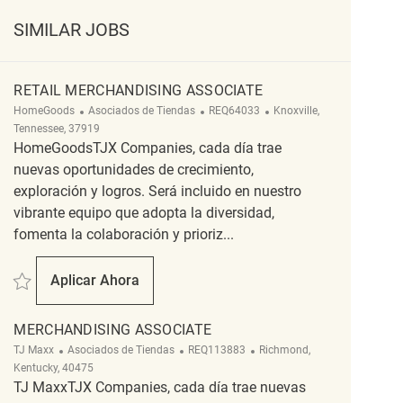
SIMILAR JOBS
RETAIL MERCHANDISING ASSOCIATE
Categoría
ReqId
Ubicación
HomeGoods
Asociados de Tiendas
REQ64033
Knoxville,
Tennessee, 37919
HomeGoodsTJX Companies, cada día trae
nuevas oportunidades de crecimiento,
exploración y logros. Será incluido en nuestro
vibrante equipo que adopta la diversidad,
fomenta la colaboración y prioriz...
Salvar Retail Merchandising Associate REQ64033
Aplicar Ahora
Retail Merchandising Associate
MERCHANDISING ASSOCIATE
Categoría
ReqId
Ubicación
TJ Maxx
Asociados de Tiendas
REQ113883
Richmond,
Kentucky, 40475
TJ MaxxTJX Companies, cada día trae nuevas