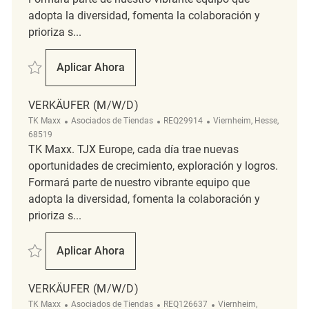
adopta la diversidad, fomenta la colaboración y
prioriza s...
Salvar Verkäufer (m/w/d) REQ93645
Aplicar Ahora
Verkäufer (m/w/d)
VERKÄUFER (M/W/D)
Categoría
ReqId
Ubicación
TK Maxx
Asociados de Tiendas
REQ29914
Viernheim, Hesse,
68519
TK Maxx. TJX Europe, cada día trae nuevas
oportunidades de crecimiento, exploración y logros.
Formará parte de nuestro vibrante equipo que
adopta la diversidad, fomenta la colaboración y
prioriza s...
Salvar Verkäufer (m/w/d) REQ29914
Aplicar Ahora
Verkäufer (m/w/d)
VERKÄUFER (M/W/D)
Categoría
ReqId
Ubicación
TK Maxx
Asociados de Tiendas
REQ126637
Viernheim,