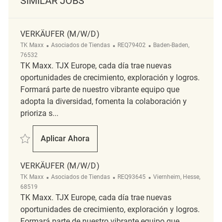
SIMILAR JOBS
VERKÄUFER (M/W/D)
Categoría
ReqId
Ubicación
TK Maxx
Asociados de Tiendas
REQ79402
Baden-Baden,
76532
TK Maxx. TJX Europe, cada día trae nuevas
oportunidades de crecimiento, exploración y logros.
Formará parte de nuestro vibrante equipo que
adopta la diversidad, fomenta la colaboración y
prioriza s...
Salvar Verkäufer (m/w/d) REQ79402
Aplicar Ahora
Verkäufer (m/w/d)
VERKÄUFER (M/W/D)
Categoría
ReqId
Ubicación
TK Maxx
Asociados de Tiendas
REQ93645
Viernheim, Hesse,
68519
TK Maxx. TJX Europe, cada día trae nuevas
oportunidades de crecimiento, exploración y logros.
Formará parte de nuestro vibrante equipo que