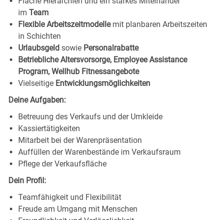
Flache Hierarchien und ein starkes Miteinander
im
Team
Flexible Arbeitszeitmodelle
mit planbaren Arbeitszeiten
in Schichten
Urlaubsgeld
sowie
Personalrabatte
Betriebliche Altersvorsorge, Employee Assistance
Program, Wellhub Fitnessangebote
Vielseitige
Entwicklungsmöglichkeiten
Deine Aufgaben:
Betreuung des Verkaufs und der Umkleide
Kassiertätigkeiten
Mitarbeit bei der Warenpräsentation
Auffüllen der Warenbestände im Verkaufsraum
Pflege der Verkaufsfläche
Dein Profil:
Teamfähigkeit und Flexibilität
Freude am Umgang mit Menschen