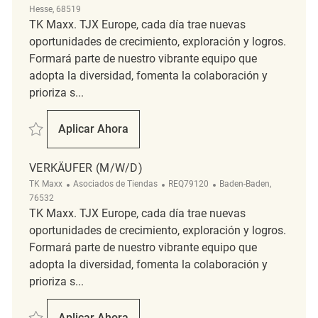
Hesse, 68519
TK Maxx. TJX Europe, cada día trae nuevas
oportunidades de crecimiento, exploración y logros.
Formará parte de nuestro vibrante equipo que
adopta la diversidad, fomenta la colaboración y
prioriza s...
Salvar Verkäufer (m/w/d) REQ126637
Aplicar Ahora
Verkäufer (m/w/d)
VERKÄUFER (M/W/D)
Categoría
ReqId
Ubicación
TK Maxx
Asociados de Tiendas
REQ79120
Baden-Baden,
76532
TK Maxx. TJX Europe, cada día trae nuevas
oportunidades de crecimiento, exploración y logros.
Formará parte de nuestro vibrante equipo que
adopta la diversidad, fomenta la colaboración y
prioriza s...
Salvar Verkäufer (m/w/d) REQ79120
Aplicar Ahora