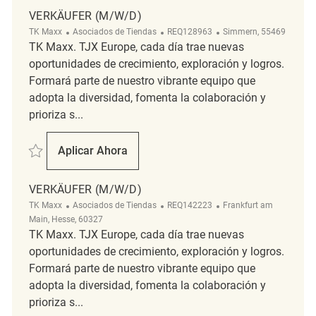
VERKÄUFER (M/W/D)
Categoría
ReqId
Ubicación
TK Maxx
Asociados de Tiendas
REQ128963
Simmern, 55469
TK Maxx. TJX Europe, cada día trae nuevas
oportunidades de crecimiento, exploración y logros.
Formará parte de nuestro vibrante equipo que
adopta la diversidad, fomenta la colaboración y
prioriza s...
Salvar Verkäufer (m/w/d) REQ128963
Aplicar Ahora
Verkäufer (m/w/d)
VERKÄUFER (M/W/D)
Categoría
ReqId
Ubicación
TK Maxx
Asociados de Tiendas
REQ142223
Frankfurt am
Main, Hesse, 60327
TK Maxx. TJX Europe, cada día trae nuevas
oportunidades de crecimiento, exploración y logros.
Formará parte de nuestro vibrante equipo que
adopta la diversidad, fomenta la colaboración y
prioriza s...