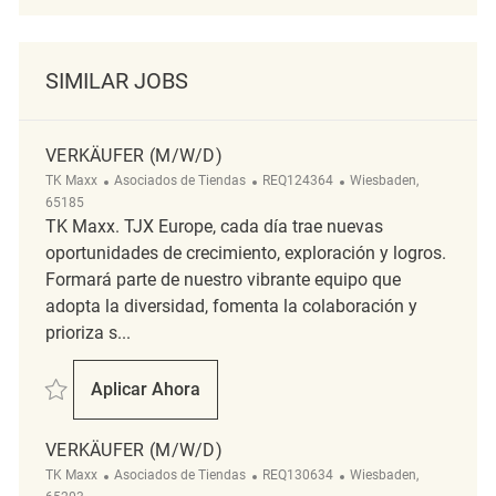
SIMILAR JOBS
VERKÄUFER (M/W/D)
Categoría
ReqId
Ubicación
TK Maxx
Asociados de Tiendas
REQ124364
Wiesbaden,
65185
TK Maxx. TJX Europe, cada día trae nuevas
oportunidades de crecimiento, exploración y logros.
Formará parte de nuestro vibrante equipo que
adopta la diversidad, fomenta la colaboración y
prioriza s...
Salvar Verkäufer (m/w/d) REQ124364
Aplicar Ahora
Verkäufer (m/w/d)
VERKÄUFER (M/W/D)
Categoría
ReqId
Ubicación
TK Maxx
Asociados de Tiendas
REQ130634
Wiesbaden,