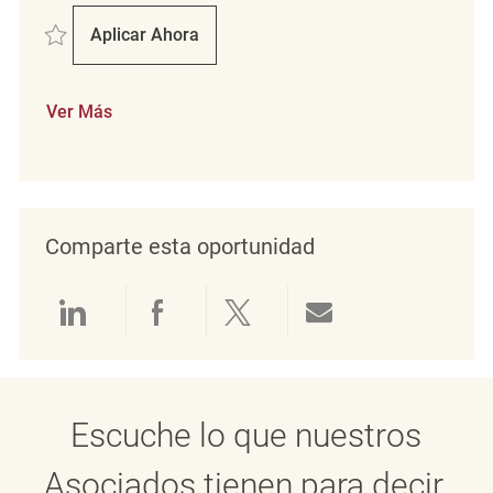
Salvar Verkäufer (m/w/d) REQ142223
Aplicar Ahora
Verkäufer (m/w/d)
Ver Más
Comparte esta oportunidad
Compartir a través de LinkedIn
Compartir a través de Face
Compartir a través de 
Compartir por 
Escuche lo que nuestros
Asociados tienen para decir.