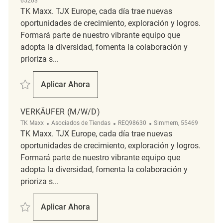
65203
TK Maxx. TJX Europe, cada día trae nuevas
oportunidades de crecimiento, exploración y logros.
Formará parte de nuestro vibrante equipo que
adopta la diversidad, fomenta la colaboración y
prioriza s...
Salvar Verkäufer (m/w/d) REQ130634
Aplicar Ahora
Verkäufer (m/w/d)
VERKÄUFER (M/W/D)
Categoría
ReqId
Ubicación
TK Maxx
Asociados de Tiendas
REQ98630
Simmern, 55469
TK Maxx. TJX Europe, cada día trae nuevas
oportunidades de crecimiento, exploración y logros.
Formará parte de nuestro vibrante equipo que
adopta la diversidad, fomenta la colaboración y
prioriza s...
Salvar Verkäufer (m/w/d) REQ98630
Aplicar Ahora
Verkäufer (m/w/d)