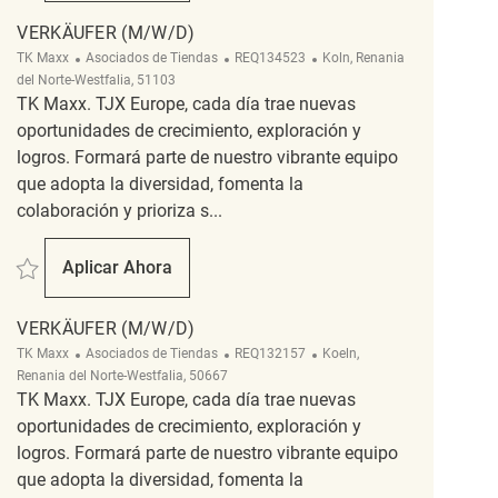
VERKÄUFER (M/W/D)
Categoría
ReqId
Ubicación
TK Maxx
Asociados de Tiendas
REQ134523
Koln, Renania
del Norte-Westfalia, 51103
TK Maxx. TJX Europe, cada día trae nuevas
oportunidades de crecimiento, exploración y
logros. Formará parte de nuestro vibrante equipo
que adopta la diversidad, fomenta la
colaboración y prioriza s...
Salvar Verkäufer (M/W/D) REQ134523
Aplicar Ahora
Verkäufer (M/W/D)
VERKÄUFER (M/W/D)
Categoría
ReqId
Ubicación
TK Maxx
Asociados de Tiendas
REQ132157
Koeln,
Renania del Norte-Westfalia, 50667
TK Maxx. TJX Europe, cada día trae nuevas
oportunidades de crecimiento, exploración y
logros. Formará parte de nuestro vibrante equipo
que adopta la diversidad, fomenta la