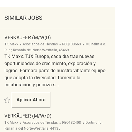
SIMILAR JOBS
VERKÄUFER (M/W(D)
Categoría
ReqId
Ubicación
TK Maxx
Asociados de Tiendas
REQ108663
Mülheim a.d.
Ruhr, Renania del Norte-Westfalia, 45469
TK Maxx. TJX Europe, cada día trae nuevas
oportunidades de crecimiento, exploración y
logros. Formará parte de nuestro vibrante equipo
que adopta la diversidad, fomenta la
colaboración y prioriza s...
Salvar Verkäufer (m/w(d) REQ108663
Aplicar Ahora
Verkäufer (m/w(d)
VERKÄUFER (M/W/D)
Categoría
ReqId
Ubicación
TK Maxx
Asociados de Tiendas
REQ132408
Dortmund,
Renania del Norte-Westfalia, 44135