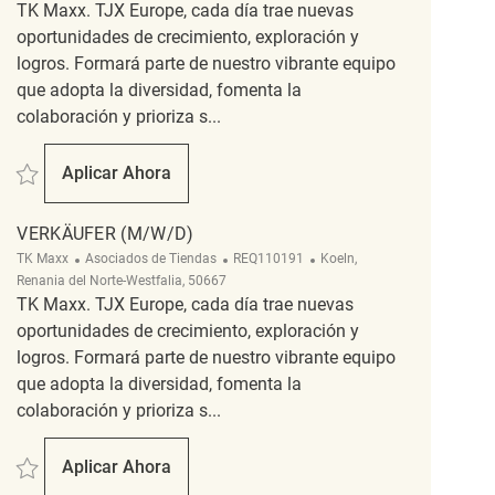
TK Maxx. TJX Europe, cada día trae nuevas
oportunidades de crecimiento, exploración y
logros. Formará parte de nuestro vibrante equipo
que adopta la diversidad, fomenta la
colaboración y prioriza s...
Salvar Verkäufer (m/w/d) REQ132408
Aplicar Ahora
Verkäufer (m/w/d)
VERKÄUFER (M/W/D)
Categoría
ReqId
Ubicación
TK Maxx
Asociados de Tiendas
REQ110191
Koeln,
Renania del Norte-Westfalia, 50667
TK Maxx. TJX Europe, cada día trae nuevas
oportunidades de crecimiento, exploración y
logros. Formará parte de nuestro vibrante equipo
que adopta la diversidad, fomenta la
colaboración y prioriza s...
Salvar Verkäufer (m/w/d) REQ110191
Aplicar Ahora
Verkäufer (m/w/d)