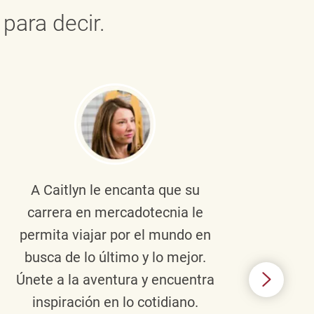
para decir.
A Caitlyn
le encanta que su
Braul
carrera en mercadotecnia le
pers
permita viajar por el mundo en
ento
busca de lo último y lo mejor.
lid
Únete a la aventura y encuentra
TJX,
inspiración en lo cotidiano.
en 