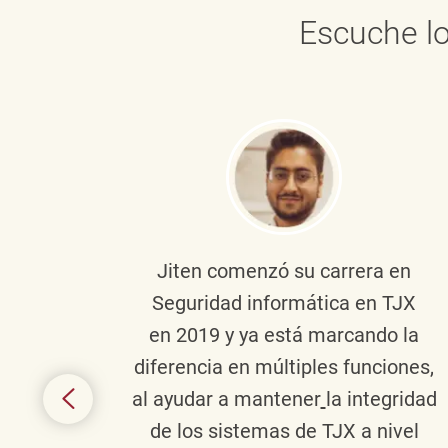
Escuche lo
onante
Jiten
comenzó su carrera en
en
Seguridad informática en TJX
ivo en
en 2019 y ya está marcando la
la
diferencia en múltiples funciones,
 con
al ayudar a mantener
la integridad
tes
de los sistemas de TJX a nivel