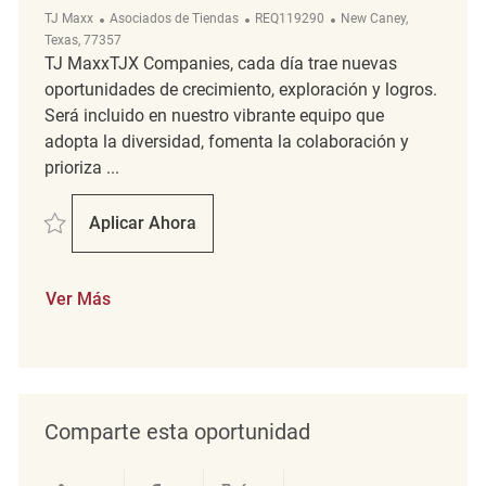
Categoría
ReqId
Ubicación
TJ Maxx
Asociados de Tiendas
REQ119290
New Caney,
Texas, 77357
TJ MaxxTJX Companies, cada día trae nuevas
oportunidades de crecimiento, exploración y logros.
Será incluido en nuestro vibrante equipo que
adopta la diversidad, fomenta la colaboración y
prioriza ...
Salvar Merchandise Associate REQ119290
Aplicar Ahora
Merchandise Associate
Ver Más
Comparte esta oportunidad