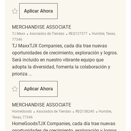
Salvar Merchandise Associate REQ141976
Aplicar Ahora
Merchandise Associate
MERCHANDISE ASSOCIATE
Categoría
ReqId
Ubicación
TJ Maxx
Asociados de Tiendas
REQ127377
Humble, Texas,
77346
TJ MaxxTJX Companies, cada día trae nuevas
oportunidades de crecimiento, exploración y logros.
Será incluido en nuestro vibrante equipo que
adopta la diversidad, fomenta la colaboración y
prioriza ...
Salvar Merchandise Associate REQ127377
Aplicar Ahora
Merchandise Associate
MERCHANDISE ASSOCIATE
Categoría
ReqId
Ubicación
HomeGoods
Asociados de Tiendas
REQ138240
Humble,
Texas, 77346
HomeGoodsTJX Companies, cada día trae nuevas
oportunidades de crecimiento, exploración y logros.