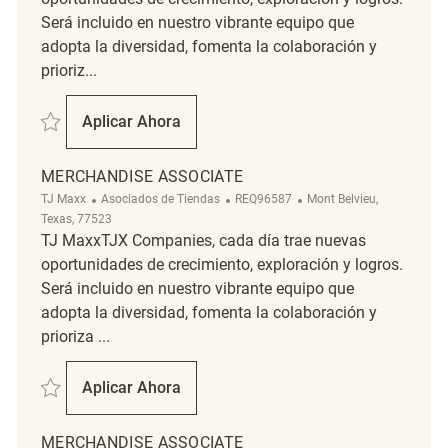
Será incluido en nuestro vibrante equipo que
adopta la diversidad, fomenta la colaboración y
prioriz...
Salvar Merchandise Associate REQ138240
Aplicar Ahora
Merchandise Associate
MERCHANDISE ASSOCIATE
Categoría
ReqId
Ubicación
TJ Maxx
Asociados de Tiendas
REQ96587
Mont Belvieu,
Texas, 77523
TJ MaxxTJX Companies, cada día trae nuevas
oportunidades de crecimiento, exploración y logros.
Será incluido en nuestro vibrante equipo que
adopta la diversidad, fomenta la colaboración y
prioriza ...
Salvar Merchandise Associate REQ96587
Aplicar Ahora
Merchandise Associate
MERCHANDISE ASSOCIATE