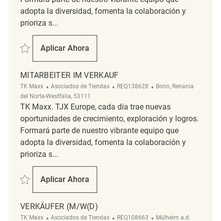
adopta la diversidad, fomenta la colaboración y
prioriza s...
Salvar Verkäufer (m/w/d) REQ79402
Aplicar Ahora
Verkäufer (m/w/d)
MITARBEITER IM VERKAUF
Categoría
ReqId
Ubicación
TK Maxx
Asociados de Tiendas
REQ138628
Bonn, Renania
del Norte-Westfalia, 53111
TK Maxx. TJX Europe, cada día trae nuevas
oportunidades de crecimiento, exploración y logros.
Formará parte de nuestro vibrante equipo que
adopta la diversidad, fomenta la colaboración y
prioriza s...
Salvar Mitarbeiter im Verkauf REQ138628
Aplicar Ahora
Mitarbeiter Im Verkauf
VERKÄUFER (M/W(D)
Categoría
ReqId
Ubicación
TK Maxx
Asociados de Tiendas
REQ108663
Mülheim a.d.