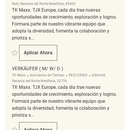
Ruhr, Renania del Norte-Westfalia, 45469
TK Maxx. TJX Europe, cada día trae nuevas
oportunidades de crecimiento, exploración y logros.
Formará parte de nuestro vibrante equipo que
adopta la diversidad, fomenta la colaboración y
prioriza s...
Salvar Verkäufer (m/w(d) REQ108663
Aplicar Ahora
Verkäufer (m/w(d)
VERKÄUFER ( M/ W/ D )
Categoría
ReqId
Ubicación
TK Maxx
Asociados de Tiendas
REQ129963
Detmold,
Renania del Norte-Westfalia, 32756
TK Maxx. TJX Europe, cada día trae nuevas
oportunidades de crecimiento, exploración y logros.
Formará parte de nuestro vibrante equipo que
adopta la diversidad, fomenta la colaboración y
prioriza s...
Salvar Verkäufer ( m/ w/ d ) REQ129963
Aplicar Ahora