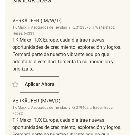
SIMILAR JOBS
VERKÄUFER ( M/W/D)
Categoría
ReqId
Ubicación
TK Maxx
Asociados de Tiendas
REQ123575
Weiterstadt,
Hesse, 64331
TK Maxx. TJX Europe, cada día trae nuevas
oportunidades de crecimiento, exploración y logros.
Formará parte de nuestro vibrante equipo que
adopta la diversidad, fomenta la colaboración y
prioriza s...
Salvar Verkäufer ( m/w/d) REQ123575
Aplicar Ahora
Verkäufer ( M/w/d)
VERKÄUFER (M/W/D)
Categoría
ReqId
Ubicación
TK Maxx
Asociados de Tiendas
REQ79402
Baden-Baden,
76532
TK Maxx. TJX Europe, cada día trae nuevas
oportunidades de crecimiento, exploración y logros.
Formará parte de nuestro vibrante equipo que