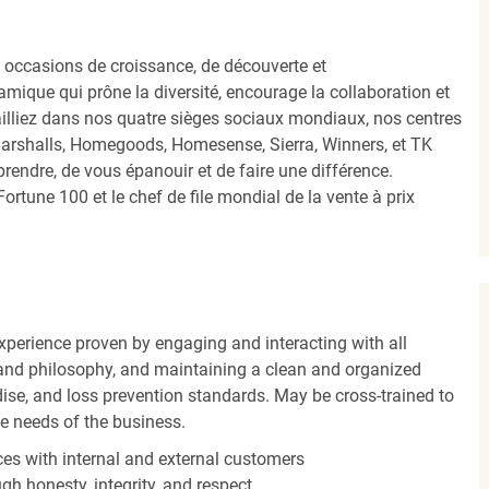
occasions de croissance, de découverte et
mique qui prône la diversité, encourage la collaboration et
ailliez dans nos quatre sièges sociaux mondiaux, nos centres
Marshalls, Homegoods, Homesense, Sierra, Winners, et TK
ndre, de vous épanouir et de faire une différence.
ortune 100 et le chef de file mondial de la vente à prix
experience proven by engaging and interacting with all
and philosophy, and maintaining a clean and organized
ise, and loss prevention standards. May be cross-trained to
he needs of the business.
es with internal and external customers
gh honesty, integrity, and respect