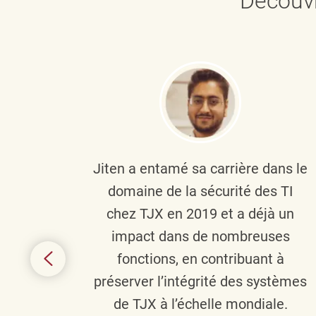
Découvr
plus
Jiten a entamé sa carrière dans le
c’est
domaine de la sécurité des TI
tion
chez TJX en 2019 et a déjà un
nes et
impact dans de nombreuses
 terme
fonctions, en contribuant à
it le
préserver l’intégrité des systèmes
s
de TJX à l’échelle mondiale.