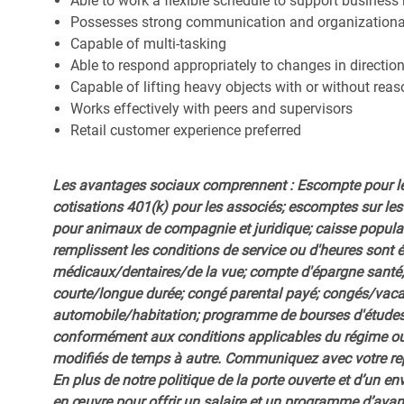
Able to work a flexible schedule to support business
Possesses strong communication and organizational s
Capable of multi-tasking
Able to respond appropriately to changes in directio
Capable of lifting heavy objects with or without r
Works effectively with peers and supervisors
Retail customer experience preferred
Les avantages sociaux comprennent : Escompte pour le
cotisations 401(k) pour les associés; escomptes sur les 
pour animaux de compagnie et juridique; caisse popula
remplissent les conditions de service ou d'heures sont 
médicaux/dentaires/de la vue; compte d'épargne santé; 
courte/longue durée; congé parental payé; congés/vac
automobile/habitation; programme de bourses d'études;
conformément aux conditions applicables du régime ou d
modifiés de temps à autre. Communiquez avec votre re
En plus de notre politique de la porte ouverte et d’un e
en œuvre pour offrir un salaire et un programme d’avan