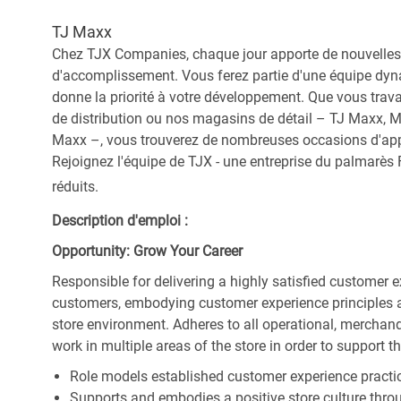
TJ Maxx
Chez TJX Companies, chaque jour apporte de nouvelles 
d'accomplissement. Vous ferez partie d'une équipe dyna
donne la priorité à votre développement. Que vous trav
de distribution ou nos magasins de détail – TJ Maxx, 
Maxx –, vous trouverez de nombreuses occasions d'appre
Rejoignez l'équipe de TJX - une entreprise du palmarès F
réduits.
Description d'emploi :
Opportunity: Grow Your Career
Responsible for delivering a highly satisfied customer 
customers, embodying customer experience principles 
store environment. Adheres to all operational, merchand
work in multiple areas of the store in order to support t
Role models established customer experience practic
Supports and embodies a positive store culture throu