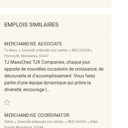
EMPLOIS SIMILAIRES
MERCHANDISE ASSOCIATE
Catégorie
ReqId
Emplacement
TJ Maxx
Associés préposés aux ventes
REQ103528
Plymouth, Minnesota, 55447
TJ MaxxChez TJX Companies, chaque jour
apporte de nouvelles occasions de croissance, de
découverte et d'accomplissement. Vous ferez
partie d'une équipe dynamique qui prône la
diversité, encourage l...
Sauvegarder Merchandise Associate REQ103528
MERCHANDISE COORDINATOR
Catégorie
ReqId
Emplacement
Sierra
Associés préposés aux ventes
REQ136424
Eden
Prairie, Minnesota, 55344