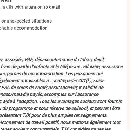
 needs
kills with attention to detail
n or unexpected situations
easonable accommodation
s associés; PAE; désaccoutumance du tabac; deuil;
frais de garde d'enfants et le téléphone cellulaire; assurance
ire; primes de recommandation. Les personnes qui
également admissibles à : contrepartie 401(k); soins
FSA de soins de santé; assurance-vie; invalidité de
ances/maladie payés; escomptes sur l'assurance
 aide à l'adoption. Tous les avantages sociaux sont fournis
u programme et sous réserve de celles-ci, et peuvent être
présentant TJX pour de plus amples renseignements.
nvironnement de travail positif, nous mettons également tout
tages sociaux concurrentiels. TJX considère toutes les