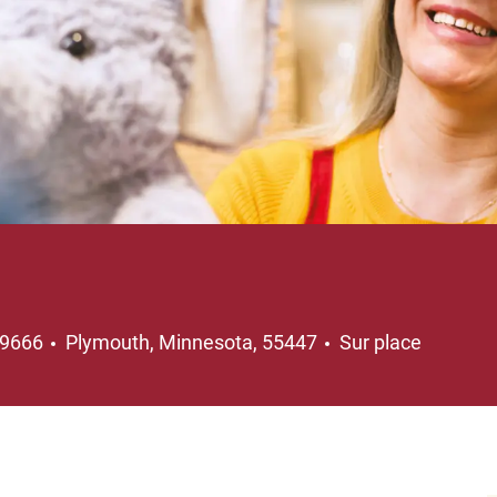
Emplacement
19666
Plymouth, Minnesota, 55447
Sur place