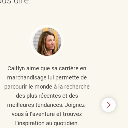
us dire.
Caitlyn aime que sa carrière en
Brau
marchandisage lui permette de
le
parcourir le monde à la recherche
diver
des plus récentes et des
un 
meilleures tendances. Joignez-
TJX,
vous à l’aventure et trouvez
élé
l’inspiration au quotidien.
C’e