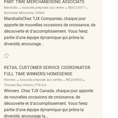
PART TIME MERCHANDISING ASSOCIATE
Catégorie
ReqId
Emplacement
Marshalls
Associés préposés aux ventes
REQ125977
Rochester, Minnesota, 55904
MarshallsChez TJX Companies, chaque jour
apporte de nouvelles occasions de croissance, de
découverte et d'accomplissement. Vous ferez
partie d'une équipe dynamique qui prône la
diversité, encourage...
Sauvegarder Part Time Merchandising Associate REQ125977
RETAIL CUSTOMER SERVICE COORDINATOR
FULL TIME WINNERS/HOMESENSE
Catégorie
ReqId
Emplacement
Winners
Associés préposés aux ventes
REQ140933
Thunder Bay, Ontario, P7B 5L6
Winners. Chez TJX Canada, chaque jour apporte
de nouvelles occasions de croissance, de
découverte et d'accomplissement. Vous ferez
partie d'une équipe dynamique qui prône la
diversité, encourage la...