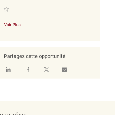
Sauvegarder Retail Customer Service Coordinator Full Time Winners/Home
Voir Plus
Partagez cette opportunité
Partager via LinkedIn
Partager via Facebook
Partager via twitter
Partager par e-mail