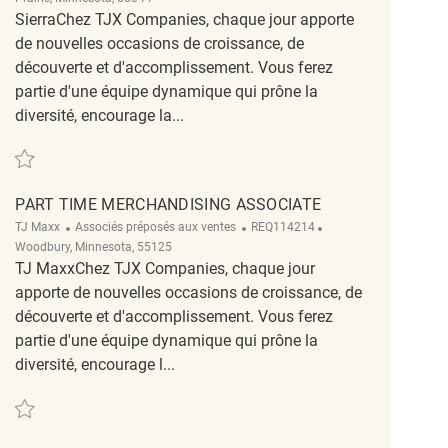
SierraChez TJX Companies, chaque jour apporte
de nouvelles occasions de croissance, de
découverte et d'accomplissement. Vous ferez
partie d'une équipe dynamique qui prône la
diversité, encourage la...
Sauvegarder Merchandise Coordinator REQ136424
PART TIME MERCHANDISING ASSOCIATE
Catégorie
ReqId
Emplacement
TJ Maxx
Associés préposés aux ventes
REQ114214
Woodbury, Minnesota, 55125
TJ MaxxChez TJX Companies, chaque jour
apporte de nouvelles occasions de croissance, de
découverte et d'accomplissement. Vous ferez
partie d'une équipe dynamique qui prône la
diversité, encourage l...
Sauvegarder Part Time Merchandising Associate REQ114214