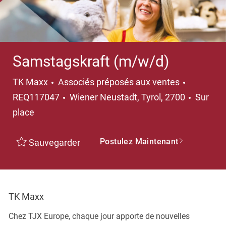
Samstagskraft (m/w/d)
Catégorie
TK Maxx
Associés préposés aux ventes
Emplacement
REQ117047
Wiener Neustadt, Tyrol, 2700
Sur
place
Postulez Maintenant
Sauvegarder
TK Maxx
Chez TJX Europe, chaque jour apporte de nouvelles