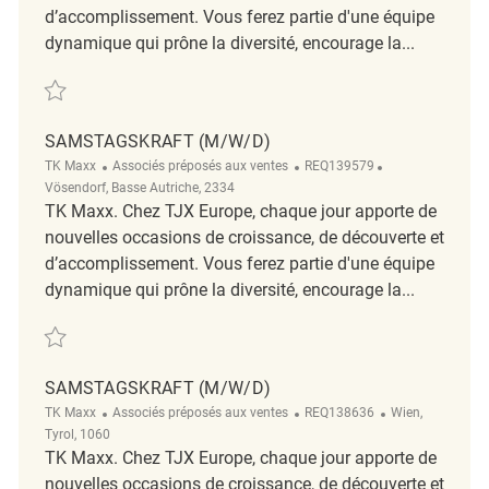
d’accomplissement. Vous ferez partie d'une équipe
dynamique qui prône la diversité, encourage la...
Sauvegarder Samstagskraft (m/w/d) REQ140300
SAMSTAGSKRAFT (M/W/D)
Catégorie
ReqId
Emplacement
TK Maxx
Associés préposés aux ventes
REQ139579
Vösendorf, Basse Autriche, 2334
TK Maxx. Chez TJX Europe, chaque jour apporte de
nouvelles occasions de croissance, de découverte et
d’accomplissement. Vous ferez partie d'une équipe
dynamique qui prône la diversité, encourage la...
Sauvegarder Samstagskraft (m/w/d) REQ139579
SAMSTAGSKRAFT (M/W/D)
Catégorie
ReqId
Emplacement
TK Maxx
Associés préposés aux ventes
REQ138636
Wien,
Tyrol, 1060
TK Maxx. Chez TJX Europe, chaque jour apporte de
nouvelles occasions de croissance, de découverte et