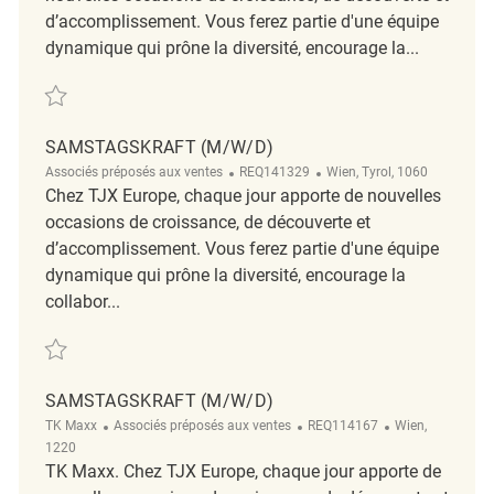
d’accomplissement. Vous ferez partie d'une équipe
dynamique qui prône la diversité, encourage la...
Sauvegarder Samstagskraft (m/w/d) REQ138636
SAMSTAGSKRAFT (M/W/D)
Catégorie
ReqId
Emplacement
Associés préposés aux ventes
REQ141329
Wien, Tyrol, 1060
Chez TJX Europe, chaque jour apporte de nouvelles
occasions de croissance, de découverte et
d’accomplissement. Vous ferez partie d'une équipe
dynamique qui prône la diversité, encourage la
collabor...
Sauvegarder Samstagskraft (m/w/d) REQ141329
SAMSTAGSKRAFT (M/W/D)
Catégorie
ReqId
Emplacement
TK Maxx
Associés préposés aux ventes
REQ114167
Wien,
1220
TK Maxx. Chez TJX Europe, chaque jour apporte de