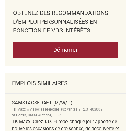
OBTENEZ DES RECOMMANDATIONS
D’EMPLOI PERSONNALISÉES EN
FONCTION DE VOS INTÉRÊTS.
Démarrer
EMPLOIS SIMILAIRES
SAMSTAGSKRAFT (M/W/D)
Catégorie
ReqId
Emplacement
TK Maxx
Associés préposés aux ventes
REQ140300
St.Pölten, Basse Autriche, 3107
TK Maxx. Chez TJX Europe, chaque jour apporte de
nouvelles occasions de croissance, de découverte et