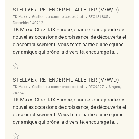
STELLVERTRETENDER FILIALLEITER (M/W/D)
Catégorie
ReqId
Emplacement
TK Maxx
Gestion du commerce de détail
REQ136885
Dusseldorf, 40212
TK Maxx. Chez TJX Europe, chaque jour apporte de
nouvelles occasions de croissance, de découverte et
d’accomplissement. Vous ferez partie d'une équipe
dynamique qui prône la diversité, encourage la...
Sauvegarder Stellvertretender Filialleiter (m/w/d) REQ136885
STELLVERTRETENDER FILIALLEITER (M/W/D)
Catégorie
ReqId
Emplacement
TK Maxx
Gestion du commerce de détail
REQ9827
Singen,
78224
TK Maxx. Chez TJX Europe, chaque jour apporte de
nouvelles occasions de croissance, de découverte et
d’accomplissement. Vous ferez partie d'une équipe
dynamique qui prône la diversité, encourage la...
Sauvegarder Stellvertretender Filialleiter (m/w/d) REQ9827