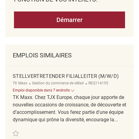
Démarrer
EMPLOIS SIMILAIRES
STELLVERTRETENDER FILIALLEITER (M/W/D)
Catégorie
ReqId
TK Maxx
Gestion du commerce de détail
REQ114155
Emploi disponible dans 7 endroits
TK Maxx. Chez TJX Europe, chaque jour apporte de
nouvelles occasions de croissance, de découverte et
d’accomplissement. Vous ferez partie d'une équipe
dynamique qui prône la diversité, encourage la...
Sauvegarder Stellvertretender Filialleiter (m/w/d) REQ114155