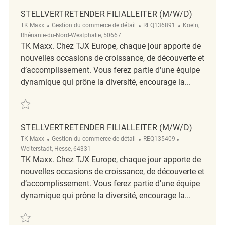
STELLVERTRETENDER FILIALLEITER (M/W/D)
Catégorie
ReqId
Emplacement
TK Maxx
Gestion du commerce de détail
REQ136891
Koeln,
Rhénanie-du-Nord-Westphalie, 50667
TK Maxx. Chez TJX Europe, chaque jour apporte de
nouvelles occasions de croissance, de découverte et
d’accomplissement. Vous ferez partie d'une équipe
dynamique qui prône la diversité, encourage la...
Sauvegarder Stellvertretender Filialleiter (m/w/d) REQ136891
STELLVERTRETENDER FILIALLEITER (M/W/D)
Catégorie
ReqId
Emplacement
TK Maxx
Gestion du commerce de détail
REQ135409
Weiterstadt, Hesse, 64331
TK Maxx. Chez TJX Europe, chaque jour apporte de
nouvelles occasions de croissance, de découverte et
d’accomplissement. Vous ferez partie d'une équipe
dynamique qui prône la diversité, encourage la...
Sauvegarder Stellvertretender Filialleiter (m/w/d) REQ135409