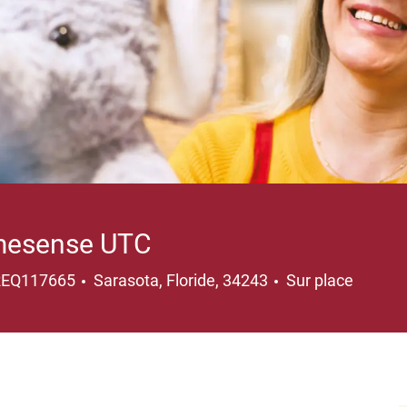
omesense UTC
Emplacement
REQ117665
Sarasota, Floride, 34243
Sur place