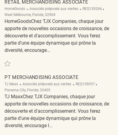
RETAIL MERCHANDISING ASSOCIATE
Catégorie
ReqId
Emplacement
HomeGoods
Associés préposés aux ventes
REQ139266
West Melbourne, Floride, 32904
HomeGoodsChez TJX Companies, chaque jour
apporte de nouvelles occasions de croissance, de
découverte et d'accomplissement. Vous ferez
partie d'une équipe dynamique qui prône la
diversité, encourage...
Sauvegarder Retail Merchandising Associate REQ139266
PT MERCHANDISING ASSOCIATE
Catégorie
ReqId
Emplacement
TJ Maxx
Associés préposés aux ventes
REQ139057
Panama City, Floride, 32405
TJ MaxxChez TJX Companies, chaque jour
apporte de nouvelles occasions de croissance, de
découverte et d'accomplissement. Vous ferez
partie d'une équipe dynamique qui prône la
diversité, encourage l...