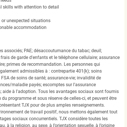
 needs
kills with attention to detail
n or unexpected situations
easonable accommodation
s associés; PAE; désaccoutumance du tabac; deuil;
frais de garde d'enfants et le téléphone cellulaire; assurance
ire; primes de recommandation. Les personnes qui
également admissibles à : contrepartie 401(k); soins
FSA de soins de santé; assurance-vie; invalidité de
ances/maladie payés; escomptes sur l'assurance
 aide à l'adoption. Tous les avantages sociaux sont fournis
u programme et sous réserve de celles-ci, et peuvent être
présentant TJX pour de plus amples renseignements.
nvironnement de travail positif, nous mettons également tout
tages sociaux concurrentiels. TJX considère toutes les
, à la religion, au sexe, à l’orientation sexuelle, à l’origine