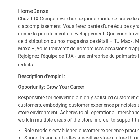
HomeSense
Chez TJX Companies, chaque jour apporte de nouvelles 
d'accomplissement. Vous ferez partie d'une équipe dyna
donne la priorité à votre développement. Que vous trav
de distribution ou nos magasins de détail – TJ Maxx, 
Maxx –, vous trouverez de nombreuses occasions d'appre
Rejoignez l'équipe de TJX - une entreprise du palmarès F
réduits.
Description d'emploi :
Opportunity: Grow Your Career
Responsible for delivering a highly satisfied customer 
customers, embodying customer experience principles 
store environment. Adheres to all operational, merchand
work in multiple areas of the store in order to support t
Role models established customer experience practic
Supports and embodies a positive store culture throu