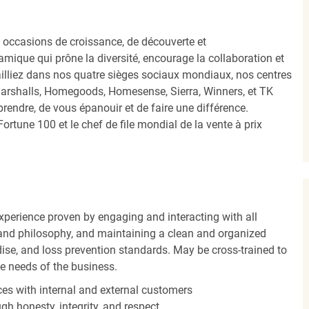
occasions de croissance, de découverte et
mique qui prône la diversité, encourage la collaboration et
ailliez dans nos quatre sièges sociaux mondiaux, nos centres
Marshalls, Homegoods, Homesense, Sierra, Winners, et TK
ndre, de vous épanouir et de faire une différence.
ortune 100 et le chef de file mondial de la vente à prix
experience proven by engaging and interacting with all
and philosophy, and maintaining a clean and organized
ise, and loss prevention standards. May be cross-trained to
he needs of the business.
es with internal and external customers
gh honesty, integrity, and respect