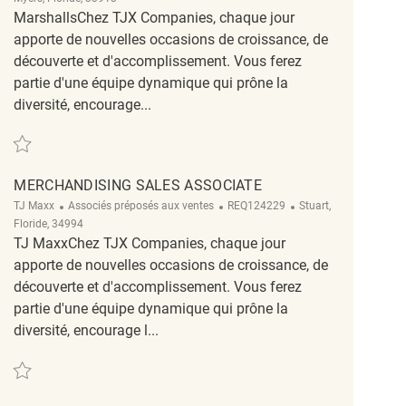
MarshallsChez TJX Companies, chaque jour
apporte de nouvelles occasions de croissance, de
découverte et d'accomplissement. Vous ferez
partie d'une équipe dynamique qui prône la
diversité, encourage...
Sauvegarder Part Time Merchandise Associate REQ104685
MERCHANDISING SALES ASSOCIATE
Catégorie
ReqId
Emplacement
TJ Maxx
Associés préposés aux ventes
REQ124229
Stuart,
Floride, 34994
TJ MaxxChez TJX Companies, chaque jour
apporte de nouvelles occasions de croissance, de
découverte et d'accomplissement. Vous ferez
partie d'une équipe dynamique qui prône la
diversité, encourage l...
Sauvegarder Merchandising Sales Associate REQ124229