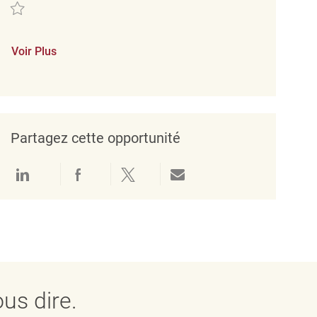
Sauvegarder PT Merchandising Associate REQ139057
Voir Plus
Partagez cette opportunité
Partager via LinkedIn
Partager via Facebook
Partager via twitter
Partager par e-mail
us dire.