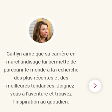
Caitlyn aime que sa carrière en
Brau
marchandisage lui permette de
le
parcourir le monde à la recherche
diver
des plus récentes et des
un 
meilleures tendances. Joignez-
TJX,
vous à l’aventure et trouvez
élé
l’inspiration au quotidien.
C’e
nou