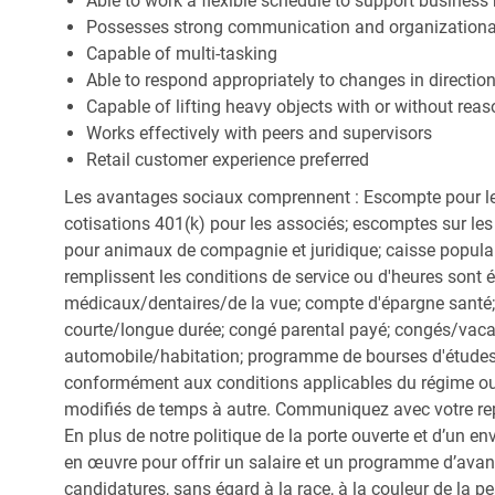
Able to work a flexible schedule to support business
Possesses strong communication and organizational s
Capable of multi-tasking
Able to respond appropriately to changes in directio
Capable of lifting heavy objects with or without r
Works effectively with peers and supervisors
Retail customer experience preferred
Les avantages sociaux comprennent : Escompte pour le
cotisations 401(k) pour les associés; escomptes sur les 
pour animaux de compagnie et juridique; caisse popula
remplissent les conditions de service ou d'heures sont 
médicaux/dentaires/de la vue; compte d'épargne santé; 
courte/longue durée; congé parental payé; congés/vac
automobile/habitation; programme de bourses d'études;
conformément aux conditions applicables du régime ou d
modifiés de temps à autre. Communiquez avec votre re
En plus de notre politique de la porte ouverte et d’un e
en œuvre pour offrir un salaire et un programme d’avan
candidatures, sans égard à la race, à la couleur de la peau