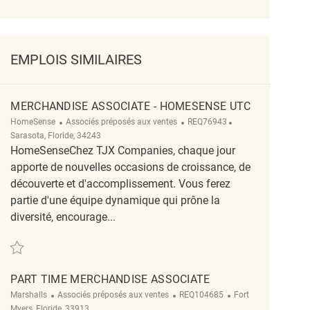
EMPLOIS SIMILAIRES
MERCHANDISE ASSOCIATE - HOMESENSE UTC
Catégorie
ReqId
Emplacement
HomeSense
Associés préposés aux ventes
REQ76943
Sarasota, Floride, 34243
HomeSenseChez TJX Companies, chaque jour
apporte de nouvelles occasions de croissance, de
découverte et d'accomplissement. Vous ferez
partie d'une équipe dynamique qui prône la
diversité, encourage...
Sauvegarder Merchandise Associate - Homesense UTC REQ76943
PART TIME MERCHANDISE ASSOCIATE
Catégorie
ReqId
Emplacement
Marshalls
Associés préposés aux ventes
REQ104685
Fort
Myers, Floride, 33913