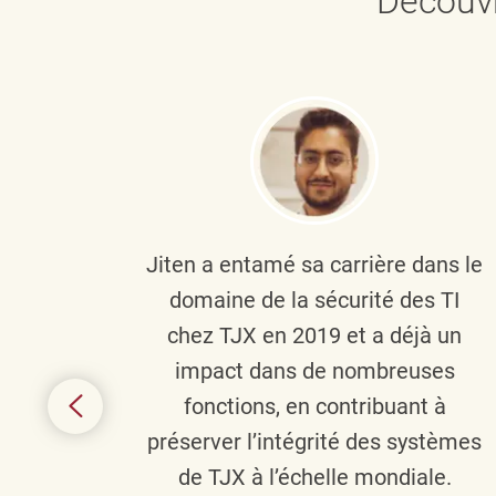
Découvr
plus
Jiten a entamé sa carrière dans le
c’est
domaine de la sécurité des TI
tion
chez TJX en 2019 et a déjà un
nes et
impact dans de nombreuses
 terme
fonctions, en contribuant à
it le
préserver l’intégrité des systèmes
s
de TJX à l’échelle mondiale.