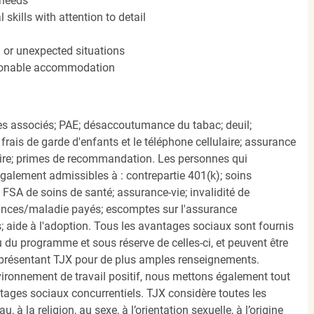
 needs
kills with attention to detail
n or unexpected situations
easonable accommodation
s associés; PAE; désaccoutumance du tabac; deuil;
frais de garde d'enfants et le téléphone cellulaire; assurance
ire; primes de recommandation. Les personnes qui
également admissibles à : contrepartie 401(k); soins
FSA de soins de santé; assurance-vie; invalidité de
ances/maladie payés; escomptes sur l'assurance
 aide à l'adoption. Tous les avantages sociaux sont fournis
u programme et sous réserve de celles-ci, et peuvent être
présentant TJX pour de plus amples renseignements.
nvironnement de travail positif, nous mettons également tout
tages sociaux concurrentiels. TJX considère toutes les
, à la religion, au sexe, à l’orientation sexuelle, à l’origine