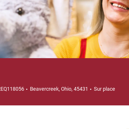
Emplacement
REQ118056
Beavercreek, Ohio, 45431
Sur place