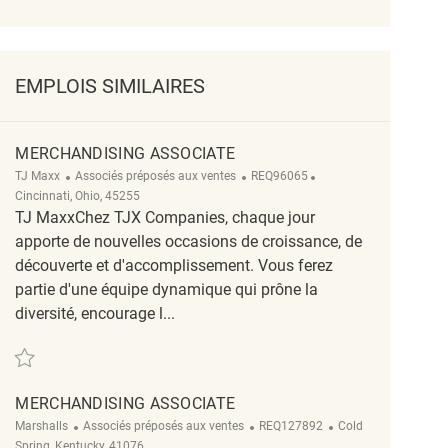
EMPLOIS SIMILAIRES
MERCHANDISING ASSOCIATE
Catégorie
ReqId
Emplacement
TJ Maxx
Associés préposés aux ventes
REQ96065
Cincinnati, Ohio, 45255
TJ MaxxChez TJX Companies, chaque jour
apporte de nouvelles occasions de croissance, de
découverte et d'accomplissement. Vous ferez
partie d'une équipe dynamique qui prône la
diversité, encourage l...
Sauvegarder Merchandising Associate REQ96065
MERCHANDISING ASSOCIATE
Catégorie
ReqId
Emplacement
Marshalls
Associés préposés aux ventes
REQ127892
Cold
Spring, Kentucky, 41076