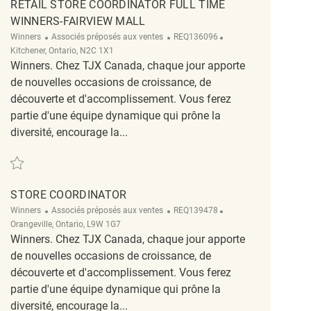
RETAIL STORE COORDINATOR FULL TIME
WINNERS-FAIRVIEW MALL
Catégorie
ReqId
Emplacement
Winners
Associés préposés aux ventes
REQ136096
Kitchener, Ontario, N2C 1X1
Winners. Chez TJX Canada, chaque jour apporte
de nouvelles occasions de croissance, de
découverte et d'accomplissement. Vous ferez
partie d'une équipe dynamique qui prône la
diversité, encourage la...
Sauvegarder Retail Store Coordinator Full Time Winners-Fairview Mall REQ1
STORE COORDINATOR
Catégorie
ReqId
Emplacement
Winners
Associés préposés aux ventes
REQ139478
Orangeville, Ontario, L9W 1G7
Winners. Chez TJX Canada, chaque jour apporte
de nouvelles occasions de croissance, de
découverte et d'accomplissement. Vous ferez
partie d'une équipe dynamique qui prône la
diversité, encourage la...