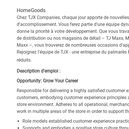
HomeGoods
Chez TJX Companies, chaque jour apporte de nouvelles 
d'accomplissement. Vous ferez partie d'une équipe dyna
donne la priorité à votre développement. Que vous trav
de distribution ou nos magasins de détail – TJ Maxx, 
Maxx –, vous trouverez de nombreuses occasions d'appre
Rejoignez l'équipe de TJX - une entreprise du palmarès F
réduits.
Description d'emploi :
Opportunity: Grow Your Career
Responsible for delivering a highly satisfied customer 
customers, embodying customer experience principles 
store environment. Adheres to all operational, merchand
work in multiple areas of the store in order to support t
Role models established customer experience practic
Supports and embodies a positive store culture throu