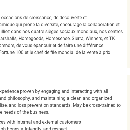
occasions de croissance, de découverte et
mique qui prône la diversité, encourage la collaboration et
ailliez dans nos quatre sièges sociaux mondiaux, nos centres
Marshalls, Homegoods, Homesense, Sierra, Winners, et TK
ndre, de vous épanouir et de faire une différence.
ortune 100 et le chef de file mondial de la vente à prix
experience proven by engaging and interacting with all
and philosophy, and maintaining a clean and organized
ise, and loss prevention standards. May be cross-trained to
he needs of the business.
es with internal and external customers
gh honesty, integrity, and respect