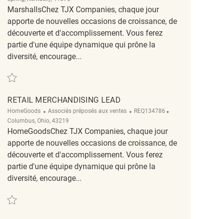
MarshallsChez TJX Companies, chaque jour
apporte de nouvelles occasions de croissance, de
découverte et d'accomplissement. Vous ferez
partie d'une équipe dynamique qui prône la
diversité, encourage...
Sauvegarder Merchandising Associate REQ127892
RETAIL MERCHANDISING LEAD
Catégorie
ReqId
Emplacement
HomeGoods
Associés préposés aux ventes
REQ134786
Columbus, Ohio, 43219
HomeGoodsChez TJX Companies, chaque jour
apporte de nouvelles occasions de croissance, de
découverte et d'accomplissement. Vous ferez
partie d'une équipe dynamique qui prône la
diversité, encourage...
Sauvegarder Retail Merchandising Lead REQ134786