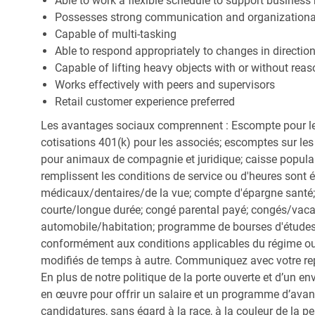
Able to work a flexible schedule to support business
Possesses strong communication and organizational s
Capable of multi-tasking
Able to respond appropriately to changes in directio
Capable of lifting heavy objects with or without r
Works effectively with peers and supervisors
Retail customer experience preferred
Les avantages sociaux comprennent : Escompte pour le
cotisations 401(k) pour les associés; escomptes sur les 
pour animaux de compagnie et juridique; caisse popula
remplissent les conditions de service ou d'heures sont 
médicaux/dentaires/de la vue; compte d'épargne santé; 
courte/longue durée; congé parental payé; congés/vac
automobile/habitation; programme de bourses d'études;
conformément aux conditions applicables du régime ou d
modifiés de temps à autre. Communiquez avec votre re
En plus de notre politique de la porte ouverte et d’un e
en œuvre pour offrir un salaire et un programme d’avan
candidatures, sans égard à la race, à la couleur de la peau