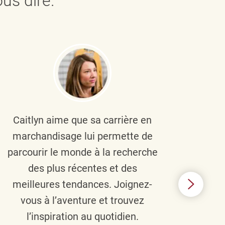
us dire.
Caitlyn aime que sa carrière en
Brau
marchandisage lui permette de
le
parcourir le monde à la recherche
diver
des plus récentes et des
un 
meilleures tendances. Joignez-
TJX,
vous à l’aventure et trouvez
élé
l’inspiration au quotidien.
C’e