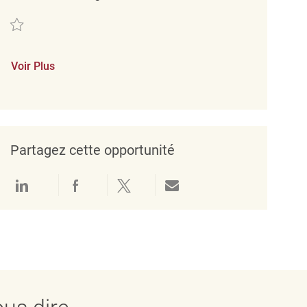
Sauvegarder Store Coordinator REQ139478
Voir Plus
Partagez cette opportunité
Partager via LinkedIn
Partager via Facebook
Partager via twitter
Partager par e-mail