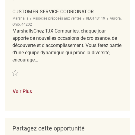
CUSTOMER SERVICE COORDINATOR
Catégorie
ReqId
Emplacement
Marshalls
Associés préposés aux ventes
REQ143119
Aurora,
Ohio, 44202
MarshallsChez TJX Companies, chaque jour
apporte de nouvelles occasions de croissance, de
découverte et d'accomplissement. Vous ferez partie
d'une équipe dynamique qui prône la diversité,
encourage...
Sauvegarder Customer Service Coordinator REQ143119
Voir Plus
Partagez cette opportunité