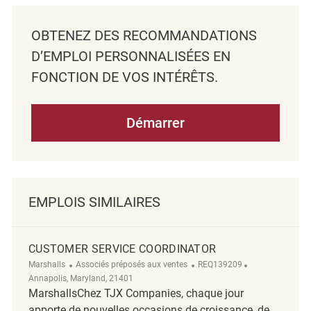
OBTENEZ DES RECOMMANDATIONS
D’EMPLOI PERSONNALISÉES EN
FONCTION DE VOS INTÉRÊTS.
Démarrer
EMPLOIS SIMILAIRES
CUSTOMER SERVICE COORDINATOR
Catégorie
ReqId
Emplacement
Marshalls
Associés préposés aux ventes
REQ139209
Annapolis, Maryland, 21401
MarshallsChez TJX Companies, chaque jour
apporte de nouvelles occasions de croissance, de