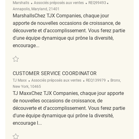
Catégorie
ReqId
Emplacement
Marshalls
Associés préposés aux ventes
REQ99493
Annapolis, Maryland, 21401
MarshallsChez TJX Companies, chaque jour
apporte de nouvelles occasions de croissance, de
découverte et d'accomplissement. Vous ferez partie
d'une équipe dynamique qui prône la diversité,
encourage...
Sauvegarder Merchandising Coordinator REQ99493
CUSTOMER SERVICE COORDINATOR
Catégorie
ReqId
Emplacement
TJ Maxx
Associés préposés aux ventes
REQ139979
Bronx,
New York, 10465
TJ MaxxChez TJX Companies, chaque jour apporte
de nouvelles occasions de croissance, de
découverte et d'accomplissement. Vous ferez partie
d'une équipe dynamique qui prône la diversité,
encourage l...
Sauvegarder customer service coordinator REQ139979