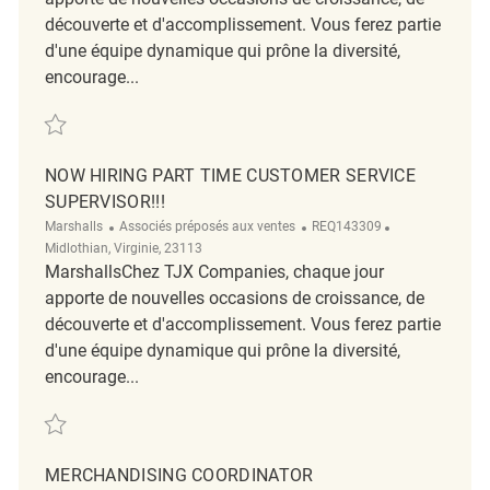
découverte et d'accomplissement. Vous ferez partie
d'une équipe dynamique qui prône la diversité,
encourage...
Sauvegarder Customer Service Coordinator REQ139209
NOW HIRING PART TIME CUSTOMER SERVICE
SUPERVISOR!!!
Catégorie
ReqId
Emplacement
Marshalls
Associés préposés aux ventes
REQ143309
Midlothian, Virginie, 23113
MarshallsChez TJX Companies, chaque jour
apporte de nouvelles occasions de croissance, de
découverte et d'accomplissement. Vous ferez partie
d'une équipe dynamique qui prône la diversité,
encourage...
Sauvegarder Now Hiring Part time Customer Service Supervisor!!! REQ
MERCHANDISING COORDINATOR