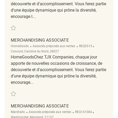
découverte et d'accomplissement. Vous ferez partie
d'une équipe dynamique qui prône la diversité,
encourage l...
Sauvegarder PT Merchandising Associate REQ134180
MERCHANDISING ASSOCIATE
Catégorie
ReqId
Emplacement
HomeGoods
Associés préposés aux ventes
REQ5515
Concord, Caroline du Nord, 28027
HomeGoodsChez TJX Companies, chaque jour
apporte de nouvelles occasions de croissance, de
découverte et d'accomplissement. Vous ferez partie
d'une équipe dynamique qui prône la diversité,
encourage...
Sauvegarder merchandising associate REQ5515
MERCHANDISING ASSOCIATE
Catégorie
ReqId
Emplacement
Marshalls
Associés préposés aux ventes
REQ141084
Westminster, Maryland, 21157