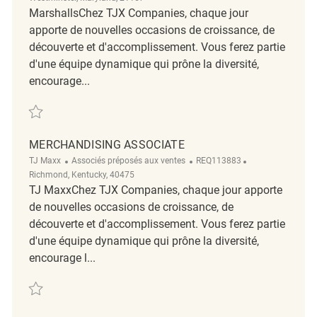
MarshallsChez TJX Companies, chaque jour
apporte de nouvelles occasions de croissance, de
découverte et d'accomplissement. Vous ferez partie
d'une équipe dynamique qui prône la diversité,
encourage...
Sauvegarder Merchandising Associate REQ141084
MERCHANDISING ASSOCIATE
Catégorie
ReqId
Emplacement
TJ Maxx
Associés préposés aux ventes
REQ113883
Richmond, Kentucky, 40475
TJ MaxxChez TJX Companies, chaque jour apporte
de nouvelles occasions de croissance, de
découverte et d'accomplissement. Vous ferez partie
d'une équipe dynamique qui prône la diversité,
encourage l...
Sauvegarder Merchandising Associate REQ113883