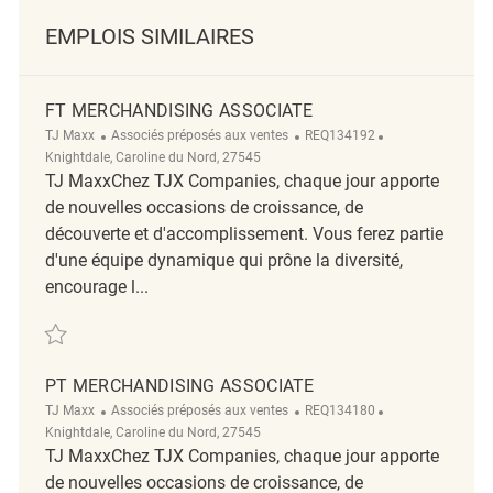
EMPLOIS SIMILAIRES
FT MERCHANDISING ASSOCIATE
Catégorie
ReqId
Emplacement
TJ Maxx
Associés préposés aux ventes
REQ134192
Knightdale, Caroline du Nord, 27545
TJ MaxxChez TJX Companies, chaque jour apporte
de nouvelles occasions de croissance, de
découverte et d'accomplissement. Vous ferez partie
d'une équipe dynamique qui prône la diversité,
encourage l...
Sauvegarder FT Merchandising Associate REQ134192
PT MERCHANDISING ASSOCIATE
Catégorie
ReqId
Emplacement
TJ Maxx
Associés préposés aux ventes
REQ134180
Knightdale, Caroline du Nord, 27545
TJ MaxxChez TJX Companies, chaque jour apporte
de nouvelles occasions de croissance, de