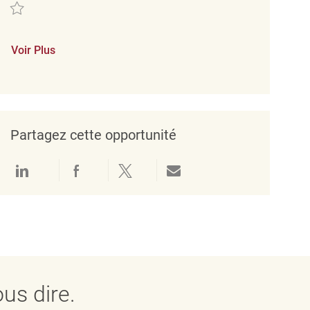
Sauvegarder Teamleiter Verkauf (m/w/d) REQ108985
Voir Plus
Partagez cette opportunité
Partager via LinkedIn
Partager via Facebook
Partager via twitter
Partager par e-mail
us dire.