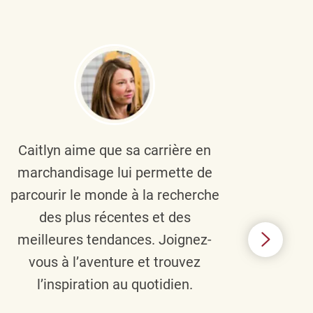
Caitlyn aime que sa carrière en
Brau
marchandisage lui permette de
le
parcourir le monde à la recherche
diver
des plus récentes et des
un 
meilleures tendances. Joignez-
TJX,
vous à l’aventure et trouvez
élé
l’inspiration au quotidien.
C’e
nou