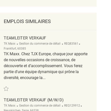
EMPLOIS SIMILAIRES
TEAMLEITER VERKAUF
Catégorie
ReqId
Emplacement
TK Maxx
Gestion du commerce de détail
REQ83561
Frankfurt, 60385
TK Maxx. Chez TJX Europe, chaque jour apporte
de nouvelles occasions de croissance, de
découverte et d’accomplissement. Vous ferez
partie d'une équipe dynamique qui prône la
diversité, encourage la...
Sauvegarder Teamleiter Verkauf REQ83561
TEAMLEITER VERKAUF (M/W/D)
Catégorie
ReqId
Emplacement
TK Maxx
Gestion du commerce de détail
REQ129912
Neunkirchen, Sarre, 66538