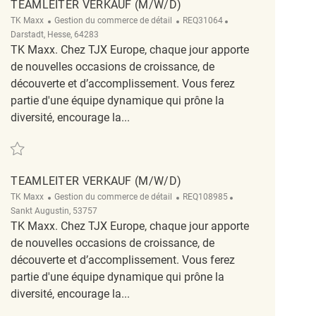
TEAMLEITER VERKAUF (M/W/D)
Catégorie
ReqId
Emplacement
TK Maxx
Gestion du commerce de détail
REQ31064
Darstadt, Hesse, 64283
TK Maxx. Chez TJX Europe, chaque jour apporte
de nouvelles occasions de croissance, de
découverte et d’accomplissement. Vous ferez
partie d'une équipe dynamique qui prône la
diversité, encourage la...
Sauvegarder Teamleiter Verkauf (m/w/d) REQ31064
TEAMLEITER VERKAUF (M/W/D)
Catégorie
ReqId
Emplacement
TK Maxx
Gestion du commerce de détail
REQ108985
Sankt Augustin, 53757
TK Maxx. Chez TJX Europe, chaque jour apporte
de nouvelles occasions de croissance, de
découverte et d’accomplissement. Vous ferez
partie d'une équipe dynamique qui prône la
diversité, encourage la...