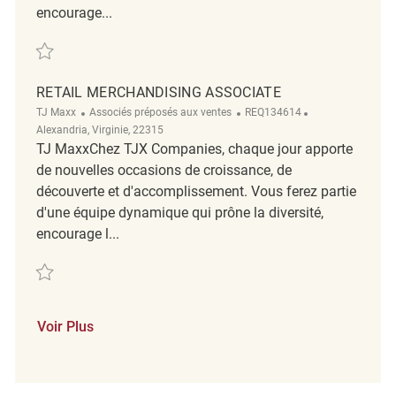
encourage...
Sauvegarder Temporary Merchandising Associate REQ138022
RETAIL MERCHANDISING ASSOCIATE
Catégorie
ReqId
Emplacement
TJ Maxx
Associés préposés aux ventes
REQ134614
Alexandria, Virginie, 22315
TJ MaxxChez TJX Companies, chaque jour apporte
de nouvelles occasions de croissance, de
découverte et d'accomplissement. Vous ferez partie
d'une équipe dynamique qui prône la diversité,
encourage l...
Sauvegarder Retail Merchandising Associate REQ134614
Voir Plus