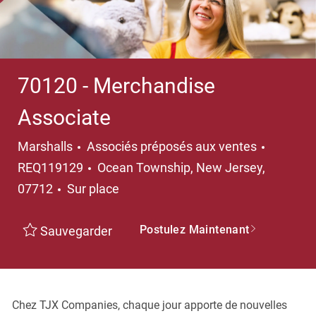
70120 - Merchandise
Associate
Catégorie
Marshalls
Associés préposés aux ventes
Emplacement
REQ119129
Ocean Township, New Jersey,
07712
Sur place
Postulez Maintenant
Sauvegarder
Chez TJX Companies, chaque jour apporte de nouvelles