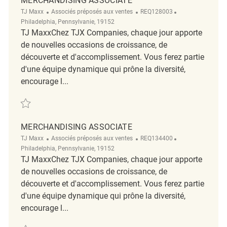
MERCHANDISING ASSOCIATE
Catégorie
ReqId
Emplacement
TJ Maxx
Associés préposés aux ventes
REQ128003
Philadelphia, Pennsylvanie, 19152
TJ MaxxChez TJX Companies, chaque jour apporte
de nouvelles occasions de croissance, de
découverte et d'accomplissement. Vous ferez partie
d'une équipe dynamique qui prône la diversité,
encourage l...
Sauvegarder Merchandising Associate REQ128003
MERCHANDISING ASSOCIATE
Catégorie
ReqId
Emplacement
TJ Maxx
Associés préposés aux ventes
REQ134400
Philadelphia, Pennsylvanie, 19152
TJ MaxxChez TJX Companies, chaque jour apporte
de nouvelles occasions de croissance, de
découverte et d'accomplissement. Vous ferez partie
d'une équipe dynamique qui prône la diversité,
encourage l...