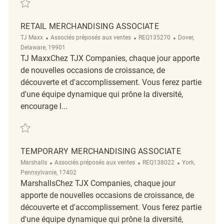
Sauvegarder Merchandising Associate REQ134400
RETAIL MERCHANDISING ASSOCIATE
Catégorie
ReqId
Emplacement
TJ Maxx
Associés préposés aux ventes
REQ135270
Dover,
Delaware, 19901
TJ MaxxChez TJX Companies, chaque jour apporte
de nouvelles occasions de croissance, de
découverte et d'accomplissement. Vous ferez partie
d'une équipe dynamique qui prône la diversité,
encourage l...
Sauvegarder Retail Merchandising Associate REQ135270
TEMPORARY MERCHANDISING ASSOCIATE
Catégorie
ReqId
Emplacement
Marshalls
Associés préposés aux ventes
REQ138022
York,
Pennsylvanie, 17402
MarshallsChez TJX Companies, chaque jour
apporte de nouvelles occasions de croissance, de
découverte et d'accomplissement. Vous ferez partie
d'une équipe dynamique qui prône la diversité,