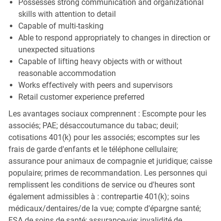
Possesses strong communication and organizational
skills with attention to detail
Capable of multi-tasking
Able to respond appropriately to changes in direction or
unexpected situations
Capable of lifting heavy objects with or without
reasonable accommodation
Works effectively with peers and supervisors
Retail customer experience preferred
Les avantages sociaux comprennent : Escompte pour les
associés; PAE; désaccoutumance du tabac; deuil;
cotisations 401(k) pour les associés; escomptes sur les
frais de garde d'enfants et le téléphone cellulaire;
assurance pour animaux de compagnie et juridique; caisse
populaire; primes de recommandation. Les personnes qui
remplissent les conditions de service ou d'heures sont
également admissibles à : contrepartie 401(k); soins
médicaux/dentaires/de la vue; compte d'épargne santé;
FSA de soins de santé; assurance-vie; invalidité de