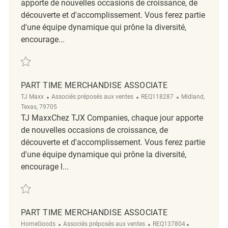
apporte de nouvelles occasions de croissance, de
découverte et d'accomplissement. Vous ferez partie
d'une équipe dynamique qui prône la diversité,
encourage...
Sauvegarder HomeGoods PT Merchandising Associate REQ136687
PART TIME MERCHANDISE ASSOCIATE
Catégorie
ReqId
Emplacement
TJ Maxx
Associés préposés aux ventes
REQ118287
Midland,
Texas, 79705
TJ MaxxChez TJX Companies, chaque jour apporte
de nouvelles occasions de croissance, de
découverte et d'accomplissement. Vous ferez partie
d'une équipe dynamique qui prône la diversité,
encourage l...
Sauvegarder Part Time Merchandise Associate REQ118287
PART TIME MERCHANDISE ASSOCIATE
Catégorie
ReqId
Emplacemen
HomeGoods
Associés préposés aux ventes
REQ137804