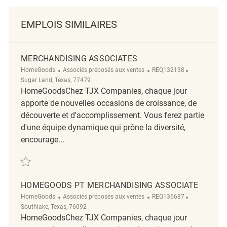
EMPLOIS SIMILAIRES
MERCHANDISING ASSOCIATES
Catégorie
ReqId
Emplacemen
HomeGoods
Associés préposés aux ventes
REQ132138
Sugar Land, Texas, 77479
HomeGoodsChez TJX Companies, chaque jour
apporte de nouvelles occasions de croissance, de
découverte et d'accomplissement. Vous ferez partie
d'une équipe dynamique qui prône la diversité,
encourage...
Sauvegarder Merchandising associates REQ132138
HOMEGOODS PT MERCHANDISING ASSOCIATE
Catégorie
ReqId
Emplacemen
HomeGoods
Associés préposés aux ventes
REQ136687
Southlake, Texas, 76092
HomeGoodsChez TJX Companies, chaque jour