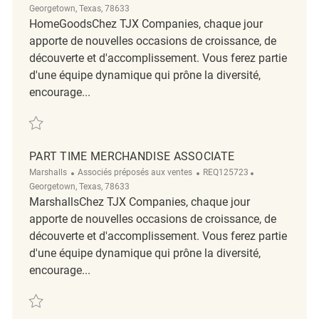
Georgetown, Texas, 78633
HomeGoodsChez TJX Companies, chaque jour
apporte de nouvelles occasions de croissance, de
découverte et d'accomplissement. Vous ferez partie
d'une équipe dynamique qui prône la diversité,
encourage...
Sauvegarder Part Time Merchandise Associate REQ137804
PART TIME MERCHANDISE ASSOCIATE
Catégorie
ReqId
Emplacement
Marshalls
Associés préposés aux ventes
REQ125723
Georgetown, Texas, 78633
MarshallsChez TJX Companies, chaque jour
apporte de nouvelles occasions de croissance, de
découverte et d'accomplissement. Vous ferez partie
d'une équipe dynamique qui prône la diversité,
encourage...
Sauvegarder Part Time Merchandise Associate REQ125723