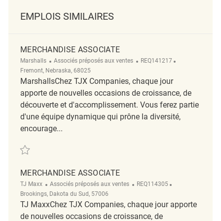
EMPLOIS SIMILAIRES
MERCHANDISE ASSOCIATE
Catégorie
ReqId
Emplacement
Marshalls
Associés préposés aux ventes
REQ141217
Fremont, Nebraska, 68025
MarshallsChez TJX Companies, chaque jour
apporte de nouvelles occasions de croissance, de
découverte et d'accomplissement. Vous ferez partie
d'une équipe dynamique qui prône la diversité,
encourage...
Sauvegarder Merchandise Associate REQ141217
MERCHANDISE ASSOCIATE
Catégorie
ReqId
Emplacement
TJ Maxx
Associés préposés aux ventes
REQ114305
Brookings, Dakota du Sud, 57006
TJ MaxxChez TJX Companies, chaque jour apporte
de nouvelles occasions de croissance, de