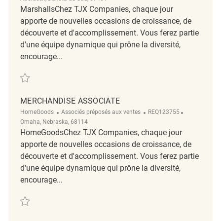
MarshallsChez TJX Companies, chaque jour
apporte de nouvelles occasions de croissance, de
découverte et d'accomplissement. Vous ferez partie
d'une équipe dynamique qui prône la diversité,
encourage...
Sauvegarder Merchandise Associate REQ138652
MERCHANDISE ASSOCIATE
Catégorie
ReqId
Emplacemen
HomeGoods
Associés préposés aux ventes
REQ123755
Omaha, Nebraska, 68114
HomeGoodsChez TJX Companies, chaque jour
apporte de nouvelles occasions de croissance, de
découverte et d'accomplissement. Vous ferez partie
d'une équipe dynamique qui prône la diversité,
encourage...
Sauvegarder Merchandise Associate REQ123755