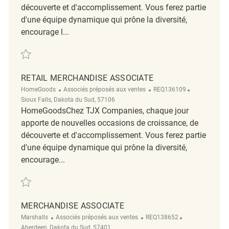
découverte et d'accomplissement. Vous ferez partie
d'une équipe dynamique qui prône la diversité,
encourage l...
Sauvegarder Merchandise Associate REQ114305
RETAIL MERCHANDISE ASSOCIATE
Catégorie
ReqId
Emplacemen
HomeGoods
Associés préposés aux ventes
REQ136109
Sioux Falls, Dakota du Sud, 57106
HomeGoodsChez TJX Companies, chaque jour
apporte de nouvelles occasions de croissance, de
découverte et d'accomplissement. Vous ferez partie
d'une équipe dynamique qui prône la diversité,
encourage...
Sauvegarder Retail Merchandise Associate REQ136109
MERCHANDISE ASSOCIATE
Catégorie
ReqId
Emplacement
Marshalls
Associés préposés aux ventes
REQ138652
Aberdeen, Dakota du Sud, 57401