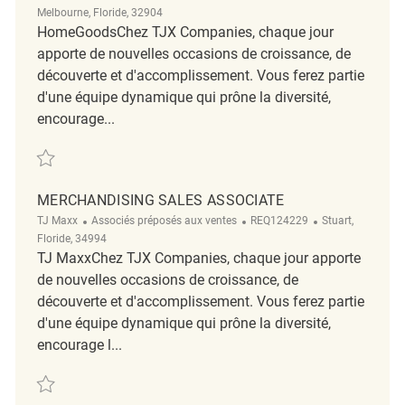
Melbourne, Floride, 32904
HomeGoodsChez TJX Companies, chaque jour
apporte de nouvelles occasions de croissance, de
découverte et d'accomplissement. Vous ferez partie
d'une équipe dynamique qui prône la diversité,
encourage...
Sauvegarder Retail Merchandising Associate REQ139266
MERCHANDISING SALES ASSOCIATE
Catégorie
ReqId
Emplacement
TJ Maxx
Associés préposés aux ventes
REQ124229
Stuart,
Floride, 34994
TJ MaxxChez TJX Companies, chaque jour apporte
de nouvelles occasions de croissance, de
découverte et d'accomplissement. Vous ferez partie
d'une équipe dynamique qui prône la diversité,
encourage l...
Sauvegarder Merchandising Sales Associate REQ124229