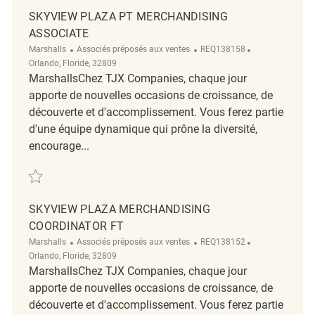
SKYVIEW PLAZA PT MERCHANDISING
ASSOCIATE
Catégorie
ReqId
Emplacement
Marshalls
Associés préposés aux ventes
REQ138158
Orlando, Floride, 32809
MarshallsChez TJX Companies, chaque jour
apporte de nouvelles occasions de croissance, de
découverte et d'accomplissement. Vous ferez partie
d'une équipe dynamique qui prône la diversité,
encourage...
Sauvegarder Skyview Plaza PT Merchandising Associate REQ138158
SKYVIEW PLAZA MERCHANDISING
COORDINATOR FT
Catégorie
ReqId
Emplacement
Marshalls
Associés préposés aux ventes
REQ138152
Orlando, Floride, 32809
MarshallsChez TJX Companies, chaque jour
apporte de nouvelles occasions de croissance, de
découverte et d'accomplissement. Vous ferez partie