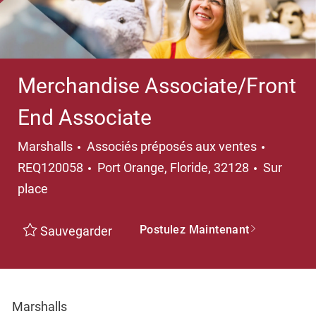
Merchandise Associate/Front
End Associate
Catégorie
Marshalls
Associés préposés aux ventes
Emplacement
REQ120058
Port Orange, Floride, 32128
Sur
place
Postulez Maintenant
Sauvegarder
Marshalls