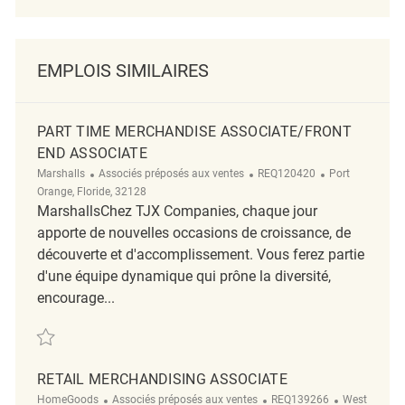
EMPLOIS SIMILAIRES
PART TIME MERCHANDISE ASSOCIATE/FRONT
END ASSOCIATE
Catégorie
ReqId
Emplacement
Marshalls
Associés préposés aux ventes
REQ120420
Port
Orange, Floride, 32128
MarshallsChez TJX Companies, chaque jour
apporte de nouvelles occasions de croissance, de
découverte et d'accomplissement. Vous ferez partie
d'une équipe dynamique qui prône la diversité,
encourage...
Sauvegarder Part Time Merchandise Associate/Front End Associate R
RETAIL MERCHANDISING ASSOCIATE
Catégorie
ReqId
Emplacemen
HomeGoods
Associés préposés aux ventes
REQ139266
West