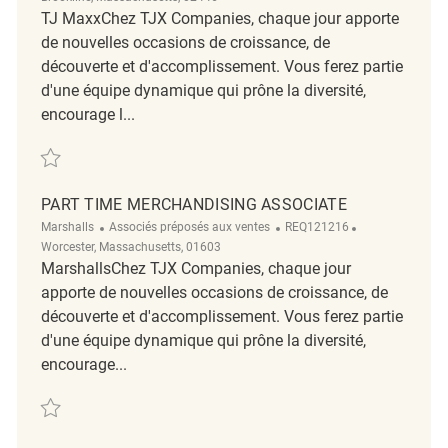
TJ MaxxChez TJX Companies, chaque jour apporte
de nouvelles occasions de croissance, de
découverte et d'accomplissement. Vous ferez partie
d'une équipe dynamique qui prône la diversité,
encourage l...
Sauvegarder part time merchandising associate REQ131059
PART TIME MERCHANDISING ASSOCIATE
Catégorie
ReqId
Emplacement
Marshalls
Associés préposés aux ventes
REQ121216
Worcester, Massachusetts, 01603
MarshallsChez TJX Companies, chaque jour
apporte de nouvelles occasions de croissance, de
découverte et d'accomplissement. Vous ferez partie
d'une équipe dynamique qui prône la diversité,
encourage...
Sauvegarder Part Time Merchandising Associate REQ121216