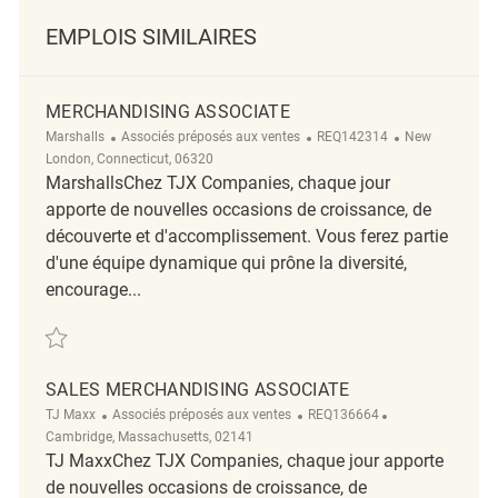
EMPLOIS SIMILAIRES
MERCHANDISING ASSOCIATE
Catégorie
ReqId
Emplacement
Marshalls
Associés préposés aux ventes
REQ142314
New
London, Connecticut, 06320
MarshallsChez TJX Companies, chaque jour
apporte de nouvelles occasions de croissance, de
découverte et d'accomplissement. Vous ferez partie
d'une équipe dynamique qui prône la diversité,
encourage...
Sauvegarder Merchandising Associate REQ142314
SALES MERCHANDISING ASSOCIATE
Catégorie
ReqId
Emplacement
TJ Maxx
Associés préposés aux ventes
REQ136664
Cambridge, Massachusetts, 02141
TJ MaxxChez TJX Companies, chaque jour apporte
de nouvelles occasions de croissance, de