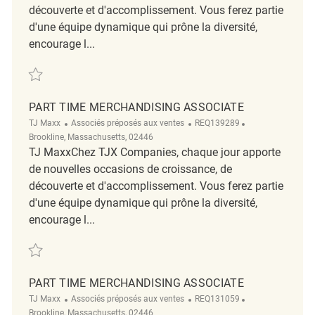
découverte et d'accomplissement. Vous ferez partie
d'une équipe dynamique qui prône la diversité,
encourage l...
Sauvegarder Sales Merchandising Associate REQ136664
PART TIME MERCHANDISING ASSOCIATE
Catégorie
ReqId
Emplacement
TJ Maxx
Associés préposés aux ventes
REQ139289
Brookline, Massachusetts, 02446
TJ MaxxChez TJX Companies, chaque jour apporte
de nouvelles occasions de croissance, de
découverte et d'accomplissement. Vous ferez partie
d'une équipe dynamique qui prône la diversité,
encourage l...
Sauvegarder part time merchandising associate REQ139289
PART TIME MERCHANDISING ASSOCIATE
Catégorie
ReqId
Emplacement
TJ Maxx
Associés préposés aux ventes
REQ131059
Brookline, Massachusetts, 02446