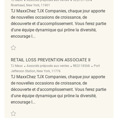
Riverhead, New York, 11901
TJ MaxxChez TJX Companies, chaque jour apporte
de nouvelles occasions de croissance, de
découverte et d'accomplissement. Vous ferez partie
d'une équipe dynamique qui prône la diversité,
encourage l...
Sauvegarder Retail Loss Prevention Associate II REQ137720
RETAIL LOSS PREVENTION ASSOCIATE II
Catégorie
ReqId
Emplacement
TJ Maxx
Associés préposés aux ventes
REQ118568
Port
Jefferson Station, New York, 11776
TJ MaxxChez TJX Companies, chaque jour apporte
de nouvelles occasions de croissance, de
découverte et d'accomplissement. Vous ferez partie
d'une équipe dynamique qui prône la diversité,
encourage l...
Sauvegarder Retail Loss Prevention Associate II REQ118568