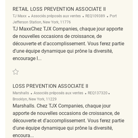
RETAIL LOSS PREVENTION ASSOCIATE II
Catégorie
ReqId
Emplacement
TJ Maxx
Associés préposés aux ventes
REQ109389
Port
Jefferson Station, New York, 11776
TJ MaxxChez TJX Companies, chaque jour apporte
de nouvelles occasions de croissance, de
découverte et d'accomplissement. Vous ferez partie
d'une équipe dynamique qui prône la diversité,
encourage l...
Sauvegarder Retail Loss Prevention Associate II REQ109389
LOSS PREVENTION ASSOCIATE II
Catégorie
ReqId
Emplacement
Marshalls
Associés préposés aux ventes
REQ137320
Brooklyn, New York, 11229
Marshalls. Chez TJX Companies, chaque jour
apporte de nouvelles occasions de croissance, de
découverte et d'accomplissement. Vous ferez partie
d'une équipe dynamique qui prône la diversité,
encoura...