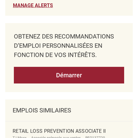
MANAGE ALERTS
OBTENEZ DES RECOMMANDATIONS
D’EMPLOI PERSONNALISÉES EN
FONCTION DE VOS INTÉRÊTS.
Démarrer
EMPLOIS SIMILAIRES
RETAIL LOSS PREVENTION ASSOCIATE II
Catégorie
ReqId
Emplacement
TJ Maxx
Associés préposés aux ventes
REQ137720