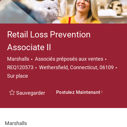
Retail Loss Prevention
Associate II
Catégorie
Marshalls
Associés préposés aux ventes
Emplacement
REQ120573
Wethersfield, Connecticut, 06109
Sur place
Postulez Maintenant
Sauvegarder
Marshalls