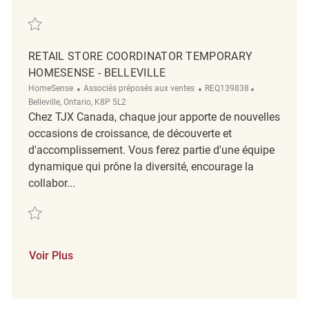
Sauvegarder Loss Prevention Associate II REQ137320
RETAIL STORE COORDINATOR TEMPORARY
HOMESENSE - BELLEVILLE
Catégorie
ReqId
Emplacement
HomeSense
Associés préposés aux ventes
REQ139838
Belleville, Ontario, K8P 5L2
Chez TJX Canada, chaque jour apporte de nouvelles
occasions de croissance, de découverte et
d'accomplissement. Vous ferez partie d'une équipe
dynamique qui prône la diversité, encourage la
collabor...
Sauvegarder Retail Store Coordinator Temporary HomeSense - Bellevil
Voir Plus