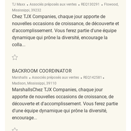
Catégorie
ReqId
Emplacement
TJ Maxx
Associés préposés aux ventes
REQ130291
Flowood,
Mississippi, 39232
Chez TJX Companies, chaque jour apporte de
nouvelles occasions de croissance, de découverte et
d'accomplissement. Vous ferez partie d'une équipe
dynamique qui prône la diversité, encourage la
colla...
Sauvegarder Backroom Coordinator REQ130291
BACKROOM COORDINATOR
Catégorie
ReqId
Emplacement
Marshalls
Associés préposés aux ventes
REQ142581
Madison, Mississippi, 39110
MarshallsChez TJX Companies, chaque jour
apporte de nouvelles occasions de croissance, de
découverte et d'accomplissement. Vous ferez partie
d'une équipe dynamique qui prône la diversité,
encourage...
Sauvegarder Backroom Coordinator REQ142581