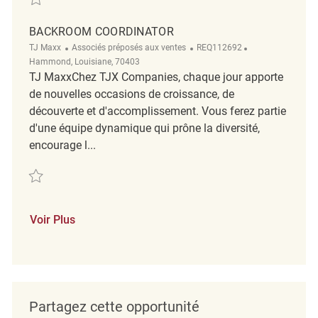
BACKROOM COORDINATOR
Catégorie
ReqId
Emplacement
TJ Maxx
Associés préposés aux ventes
REQ112692
Hammond, Louisiane, 70403
TJ MaxxChez TJX Companies, chaque jour apporte
de nouvelles occasions de croissance, de
découverte et d'accomplissement. Vous ferez partie
d'une équipe dynamique qui prône la diversité,
encourage l...
Sauvegarder Backroom Coordinator REQ112692
Voir Plus
Partagez cette opportunité