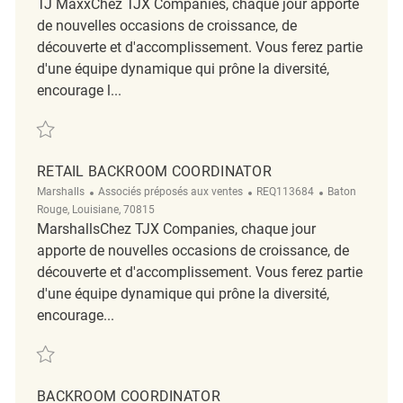
TJ MaxxChez TJX Companies, chaque jour apporte
de nouvelles occasions de croissance, de
découverte et d'accomplissement. Vous ferez partie
d'une équipe dynamique qui prône la diversité,
encourage l...
Sauvegarder Backroom Coordinator REQ131493
RETAIL BACKROOM COORDINATOR
Catégorie
ReqId
Emplacement
Marshalls
Associés préposés aux ventes
REQ113684
Baton
Rouge, Louisiane, 70815
MarshallsChez TJX Companies, chaque jour
apporte de nouvelles occasions de croissance, de
découverte et d'accomplissement. Vous ferez partie
d'une équipe dynamique qui prône la diversité,
encourage...
Sauvegarder Retail Backroom Coordinator REQ113684
BACKROOM COORDINATOR