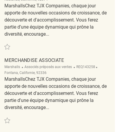
MarshallsChez TJX Companies, chaque jour
apporte de nouvelles occasions de croissance, de
découverte et d'accomplissement. Vous ferez
partie d'une équipe dynamique qui prône la
diversité, encourage...
Sauvegarder Merchandise Associate REQ120709
MERCHANDISE ASSOCIATE
Catégorie
ReqId
Emplacement
Marshalls
Associés préposés aux ventes
REQ143258
Fontana, Californie, 92336
MarshallsChez TJX Companies, chaque jour
apporte de nouvelles occasions de croissance, de
découverte et d'accomplissement. Vous ferez
partie d'une équipe dynamique qui prône la
diversité, encourage...
Sauvegarder merchandise associate REQ143258