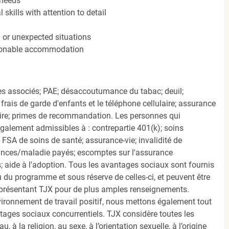
 needs
kills with attention to detail
n or unexpected situations
easonable accommodation
s associés; PAE; désaccoutumance du tabac; deuil;
frais de garde d'enfants et le téléphone cellulaire; assurance
ire; primes de recommandation. Les personnes qui
également admissibles à : contrepartie 401(k); soins
FSA de soins de santé; assurance-vie; invalidité de
ances/maladie payés; escomptes sur l'assurance
 aide à l'adoption. Tous les avantages sociaux sont fournis
u programme et sous réserve de celles-ci, et peuvent être
présentant TJX pour de plus amples renseignements.
nvironnement de travail positif, nous mettons également tout
tages sociaux concurrentiels. TJX considère toutes les
, à la religion, au sexe, à l’orientation sexuelle, à l’origine