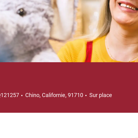
Emplacement
Q121257
Chino, Californie, 91710
Sur place