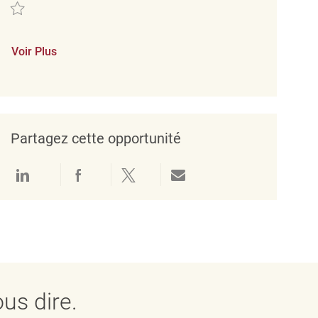
Sauvegarder Merchandise Associate REQ134283
Voir Plus
Partagez cette opportunité
Partager via LinkedIn
Partager via Facebook
Partager via twitter
Partager par e-mail
us dire.