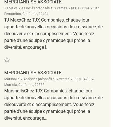
MERCHANDISE ASSOCIATE
Catégorie
ReqId
Emplacement
TJ Maxx
Associés préposés aux ventes
REQ137394
San
Bernardino, Californie, 92404
TJ MaxxChez TJX Companies, chaque jour
apporte de nouvelles occasions de croissance, de
découverte et d'accomplissement. Vous ferez
partie d'une équipe dynamique qui prône la
diversité, encourage l...
Sauvegarder Merchandise Associate REQ137394
MERCHANDISE ASSOCIATE
Catégorie
ReqId
Emplacement
Marshalls
Associés préposés aux ventes
REQ134283
Murrieta, Californie, 92562
MarshallsChez TJX Companies, chaque jour
apporte de nouvelles occasions de croissance, de
découverte et d'accomplissement. Vous ferez
partie d'une équipe dynamique qui prône la
diversité, encourage...