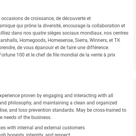
occasions de croissance, de découverte et
mique qui prône la diversité, encourage la collaboration et
ailliez dans nos quatre sièges sociaux mondiaux, nos centres
Marshalls, Homegoods, Homesense, Sierra, Winners, et TK
ndre, de vous épanouir et de faire une différence.
ortune 100 et le chef de file mondial de la vente à prix
experience proven by engaging and interacting with all
and philosophy, and maintaining a clean and organized
ise, and loss prevention standards. May be cross-trained to
he needs of the business.
es with internal and external customers
gh honesty, integrity, and respect