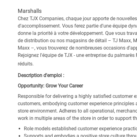
Marshalls
Chez TJX Companies, chaque jour apporte de nouvelles 
d'accomplissement. Vous ferez partie d'une équipe dyna
donne la priorité à votre développement. Que vous trav
de distribution ou nos magasins de détail – TJ Maxx, 
Maxx –, vous trouverez de nombreuses occasions d'appre
Rejoignez l'équipe de TJX - une entreprise du palmarès F
réduits.
Description d'emploi :
Opportunity: Grow Your Career
Responsible for delivering a highly satisfied customer 
customers, embodying customer experience principles 
store environment. Adheres to all operational, merchand
work in multiple areas of the store in order to support t
Role models established customer experience practic
Supports and embodies a positive store culture throu