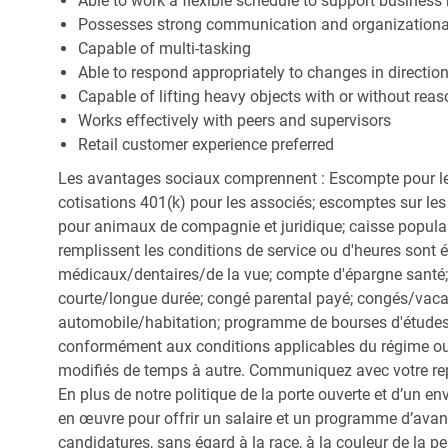
Able to work a flexible schedule to support business
Possesses strong communication and organizational s
Capable of multi-tasking
Able to respond appropriately to changes in directio
Capable of lifting heavy objects with or without r
Works effectively with peers and supervisors
Retail customer experience preferred
Les avantages sociaux comprennent : Escompte pour le
cotisations 401(k) pour les associés; escomptes sur les 
pour animaux de compagnie et juridique; caisse popula
remplissent les conditions de service ou d'heures sont 
médicaux/dentaires/de la vue; compte d'épargne santé; 
courte/longue durée; congé parental payé; congés/vac
automobile/habitation; programme de bourses d'études;
conformément aux conditions applicables du régime ou d
modifiés de temps à autre. Communiquez avec votre re
En plus de notre politique de la porte ouverte et d’un e
en œuvre pour offrir un salaire et un programme d’avan
candidatures, sans égard à la race, à la couleur de la peau