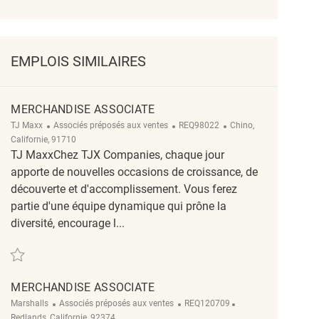
EMPLOIS SIMILAIRES
MERCHANDISE ASSOCIATE
Catégorie
ReqId
Emplacement
TJ Maxx
Associés préposés aux ventes
REQ98022
Chino,
Californie, 91710
TJ MaxxChez TJX Companies, chaque jour
apporte de nouvelles occasions de croissance, de
découverte et d'accomplissement. Vous ferez
partie d'une équipe dynamique qui prône la
diversité, encourage l...
Sauvegarder merchandise associate REQ98022
MERCHANDISE ASSOCIATE
Catégorie
ReqId
Emplacement
Marshalls
Associés préposés aux ventes
REQ120709
Redlands, Californie, 92374