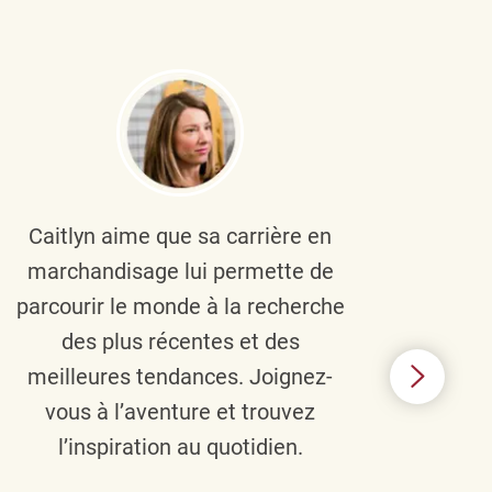
Caitlyn aime que sa carrière en
Brau
marchandisage lui permette de
le
parcourir le monde à la recherche
diver
des plus récentes et des
un 
meilleures tendances. Joignez-
TJX,
vous à l’aventure et trouvez
élé
l’inspiration au quotidien.
C’e
nou