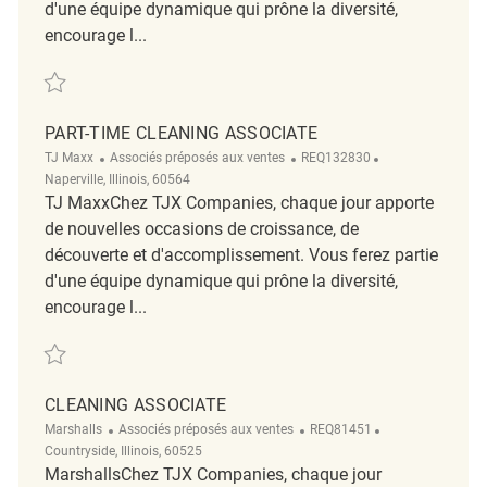
d'une équipe dynamique qui prône la diversité,
encourage l...
Sauvegarder Part Time Store Cleaning Associate REQ132706
PART-TIME CLEANING ASSOCIATE
Catégorie
ReqId
Emplacement
TJ Maxx
Associés préposés aux ventes
REQ132830
Naperville, Illinois, 60564
TJ MaxxChez TJX Companies, chaque jour apporte
de nouvelles occasions de croissance, de
découverte et d'accomplissement. Vous ferez partie
d'une équipe dynamique qui prône la diversité,
encourage l...
Sauvegarder Part-Time Cleaning Associate REQ132830
CLEANING ASSOCIATE
Catégorie
ReqId
Emplacement
Marshalls
Associés préposés aux ventes
REQ81451
Countryside, Illinois, 60525
MarshallsChez TJX Companies, chaque jour