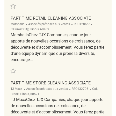
Sauvegarder Part time cleaning associate REQ130119
PART TIME RETAIL CLEANING ASSOCIATE
Catégorie
ReqId
Emplacement
Marshalls
Associés préposés aux ventes
REQ128655
Calumet City, Illinois, 60409
MarshallsChez TJX Companies, chaque jour
apporte de nouvelles occasions de croissance, de
découverte et d'accomplissement. Vous ferez partie
d'une équipe dynamique qui prône la diversité,
encourage...
Sauvegarder Part Time Retail Cleaning Associate REQ128655
PART TIME STORE CLEANING ASSOCIATE
Catégorie
ReqId
Emplacement
TJ Maxx
Associés préposés aux ventes
REQ132706
Oak
Brook, Illinois, 60521
TJ MaxxChez TJX Companies, chaque jour apporte
de nouvelles occasions de croissance, de
découverte et d'accomplissement. Vous ferez partie