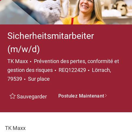
Sicherheitsmitarbeiter
(m/w/d)
Catégorie
TK Maxx
Prévention des pertes, conformité et
Emplacement
gestion des risques
REQ122429
Lörrach,
79539
Sur place
Postulez Maintenant
Sauvegarder
TK Maxx