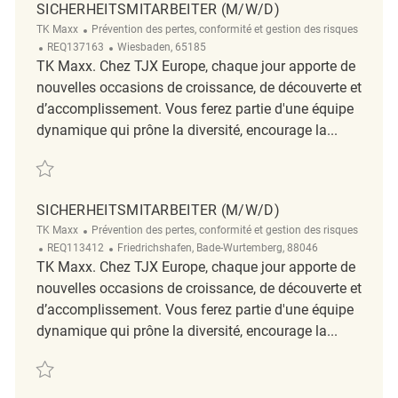
SICHERHEITSMITARBEITER (M/W/D)
Catégorie
TK Maxx
Prévention des pertes, conformité et gestion des risques
ReqId
Emplacement
REQ137163
Wiesbaden, 65185
TK Maxx. Chez TJX Europe, chaque jour apporte de
nouvelles occasions de croissance, de découverte et
d’accomplissement. Vous ferez partie d'une équipe
dynamique qui prône la diversité, encourage la...
Sauvegarder Sicherheitsmitarbeiter (m/w/d) REQ137163
SICHERHEITSMITARBEITER (M/W/D)
Catégorie
TK Maxx
Prévention des pertes, conformité et gestion des risques
ReqId
Emplacement
REQ113412
Friedrichshafen, Bade-Wurtemberg, 88046
TK Maxx. Chez TJX Europe, chaque jour apporte de
nouvelles occasions de croissance, de découverte et
d’accomplissement. Vous ferez partie d'une équipe
dynamique qui prône la diversité, encourage la...
Sauvegarder Sicherheitsmitarbeiter (m/w/d) REQ113412