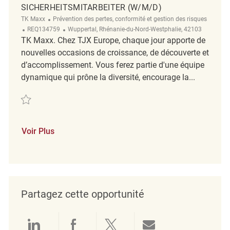
SICHERHEITSMITARBEITER (W/M/D)
Catégorie
TK Maxx
Prévention des pertes, conformité et gestion des risques
ReqId
Emplacement
REQ134759
Wuppertal, Rhénanie-du-Nord-Westphalie, 42103
TK Maxx. Chez TJX Europe, chaque jour apporte de
nouvelles occasions de croissance, de découverte et
d’accomplissement. Vous ferez partie d'une équipe
dynamique qui prône la diversité, encourage la...
Sauvegarder Sicherheitsmitarbeiter (w/m/d) REQ134759
Voir Plus
Partagez cette opportunité