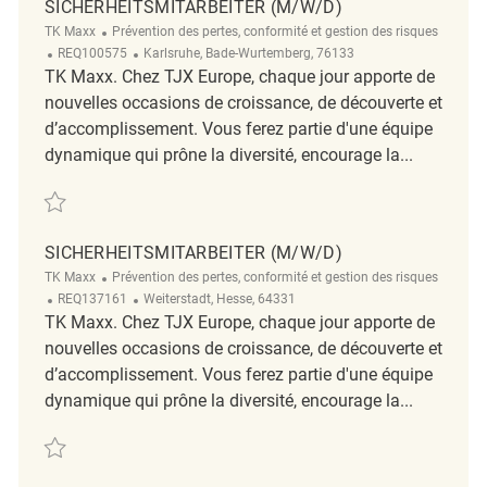
SICHERHEITSMITARBEITER (M/W/D)
Catégorie
TK Maxx
Prévention des pertes, conformité et gestion des risques
ReqId
Emplacement
REQ100575
Karlsruhe, Bade-Wurtemberg, 76133
TK Maxx. Chez TJX Europe, chaque jour apporte de
nouvelles occasions de croissance, de découverte et
d’accomplissement. Vous ferez partie d'une équipe
dynamique qui prône la diversité, encourage la...
Sauvegarder Sicherheitsmitarbeiter (m/w/d) REQ100575
SICHERHEITSMITARBEITER (M/W/D)
Catégorie
TK Maxx
Prévention des pertes, conformité et gestion des risques
ReqId
Emplacement
REQ137161
Weiterstadt, Hesse, 64331
TK Maxx. Chez TJX Europe, chaque jour apporte de
nouvelles occasions de croissance, de découverte et
d’accomplissement. Vous ferez partie d'une équipe
dynamique qui prône la diversité, encourage la...
Sauvegarder Sicherheitsmitarbeiter (m/w/d) REQ137161