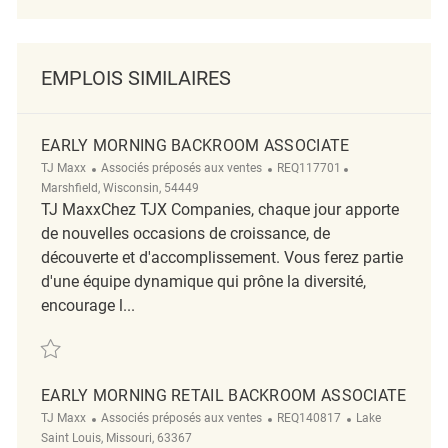
EMPLOIS SIMILAIRES
EARLY MORNING BACKROOM ASSOCIATE
Catégorie
ReqId
Emplacement
TJ Maxx
Associés préposés aux ventes
REQ117701
Marshfield, Wisconsin, 54449
TJ MaxxChez TJX Companies, chaque jour apporte
de nouvelles occasions de croissance, de
découverte et d'accomplissement. Vous ferez partie
d'une équipe dynamique qui prône la diversité,
encourage l...
Sauvegarder Early Morning Backroom Associate REQ117701
EARLY MORNING RETAIL BACKROOM ASSOCIATE
Catégorie
ReqId
Emplacement
TJ Maxx
Associés préposés aux ventes
REQ140817
Lake
Saint Louis, Missouri, 63367