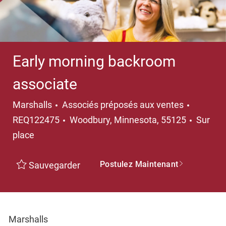
Early morning backroom
associate
Catégorie
Marshalls
Associés préposés aux ventes
Emplacement
REQ122475
Woodbury, Minnesota, 55125
Sur
place
Postulez Maintenant
Sauvegarder
Marshalls