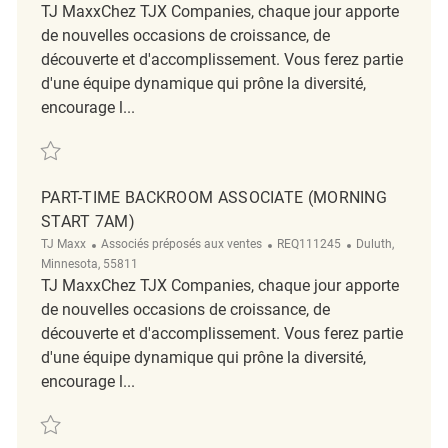
TJ MaxxChez TJX Companies, chaque jour apporte
de nouvelles occasions de croissance, de
découverte et d'accomplissement. Vous ferez partie
d'une équipe dynamique qui prône la diversité,
encourage l...
Sauvegarder Early Morning Retail Backroom Associate REQ140817
PART-TIME BACKROOM ASSOCIATE (MORNING
START 7AM)
Catégorie
ReqId
Emplacement
TJ Maxx
Associés préposés aux ventes
REQ111245
Duluth,
Minnesota, 55811
TJ MaxxChez TJX Companies, chaque jour apporte
de nouvelles occasions de croissance, de
découverte et d'accomplissement. Vous ferez partie
d'une équipe dynamique qui prône la diversité,
encourage l...
Sauvegarder Part-Time Backroom Associate (Morning Start 7am) REQ