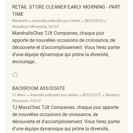
RETAIL STORE CLEANER EARLY MORNING - PART
TIME
Catégorie
ReqId
Emplacement
Marshalls
Associés préposés aux ventes
REQ105332
Woodbury, Minnesota, 55125
MarshallsChez TJX Companies, chaque jour
apporte de nouvelles occasions de croissance, de
découverte et d'accomplissement. Vous ferez partie
d'une équipe dynamique qui prône la diversité,
encourage...
Sauvegarder Retail Store Cleaner Early Morning - Part Time REQ105332
BACKROOM ASSOCIATE
Catégorie
ReqId
Emplacement
TJ Maxx
Associés préposés aux ventes
REQ132272
Baraboo,
Wisconsin, 53913
TJ MaxxChez TJX Companies, chaque jour apporte
de nouvelles occasions de croissance, de
découverte et d'accomplissement. Vous ferez partie
d'une équipe dynamique qui prône la diversité,