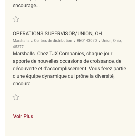
encourage...
Sauvegarder General Warehouse Associate - Dayton, OH REQ110307
OPERATIONS SUPERVISOR/UNION, OH
Catégorie
ReqId
Emplacement
Marshalls
Centres de distribution
REQ143070
Union, Ohio,
45377
Marshalls. Chez TJX Companies, chaque jour
apporte de nouvelles occasions de croissance, de
découverte et d'accomplissement. Vous ferez partie
d'une équipe dynamique qui prône la diversité,
encoura...
Sauvegarder Operations Supervisor/Union, OH REQ143070
Voir Plus