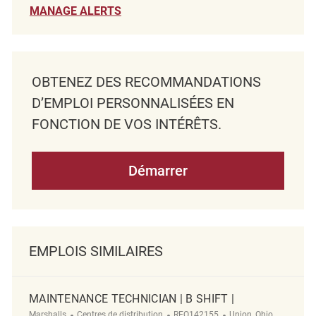
MANAGE ALERTS
OBTENEZ DES RECOMMANDATIONS
D’EMPLOI PERSONNALISÉES EN
FONCTION DE VOS INTÉRÊTS.
Démarrer
EMPLOIS SIMILAIRES
MAINTENANCE TECHNICIAN | B SHIFT |
Catégorie
ReqId
Emplacement
Marshalls
Centres de distribution
REQ142155
Union, Ohio,