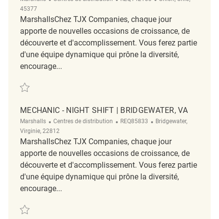
45377
MarshallsChez TJX Companies, chaque jour
apporte de nouvelles occasions de croissance, de
découverte et d'accomplissement. Vous ferez partie
d'une équipe dynamique qui prône la diversité,
encourage...
Sauvegarder Maintenance Technician | B Shift | REQ142155
MECHANIC - NIGHT SHIFT | BRIDGEWATER, VA
Catégorie
ReqId
Emplacement
Marshalls
Centres de distribution
REQ85833
Bridgewater,
Virginie, 22812
MarshallsChez TJX Companies, chaque jour
apporte de nouvelles occasions de croissance, de
découverte et d'accomplissement. Vous ferez partie
d'une équipe dynamique qui prône la diversité,
encourage...
Sauvegarder Mechanic - Night Shift | Bridgewater, VA REQ85833