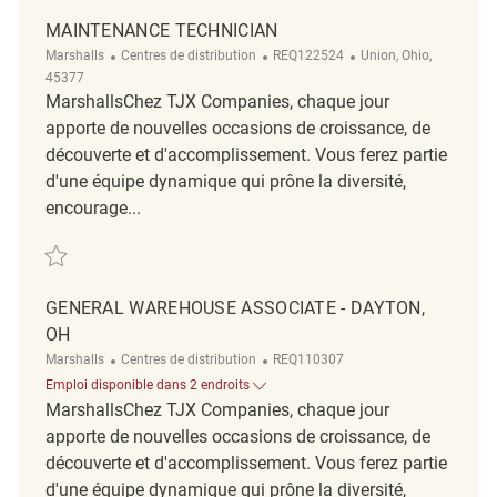
MAINTENANCE TECHNICIAN
Catégorie
ReqId
Emplacement
Marshalls
Centres de distribution
REQ122524
Union, Ohio,
45377
MarshallsChez TJX Companies, chaque jour
apporte de nouvelles occasions de croissance, de
découverte et d'accomplissement. Vous ferez partie
d'une équipe dynamique qui prône la diversité,
encourage...
Sauvegarder Maintenance Technician REQ122524
GENERAL WAREHOUSE ASSOCIATE - DAYTON,
OH
Catégorie
ReqId
Marshalls
Centres de distribution
REQ110307
Emploi disponible dans 2 endroits
MarshallsChez TJX Companies, chaque jour
apporte de nouvelles occasions de croissance, de
découverte et d'accomplissement. Vous ferez partie
d'une équipe dynamique qui prône la diversité,