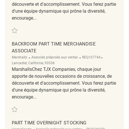
découverte et d'accomplissement. Vous ferez partie
d'une équipe dynamique qui prône la diversité,
encourage...
Sauvegarder Merchandise Associate (Part Time) REQ92293
BACKROOM PART TIME MERCHANDISE
ASSOCIATE
Catégorie
ReqId
Emplacement
Marshalls
Associés préposés aux ventes
REQ107744
Lancaster, Californie, 93536
MarshallsChez TJX Companies, chaque jour
apporte de nouvelles occasions de croissance, de
découverte et d'accomplissement. Vous ferez partie
d'une équipe dynamique qui prône la diversité,
encourage...
Sauvegarder Backroom Part Time Merchandise Associate REQ107744
PART TIME OVERNIGHT STOCKING
Catégorie
ReqId
Emplacemen