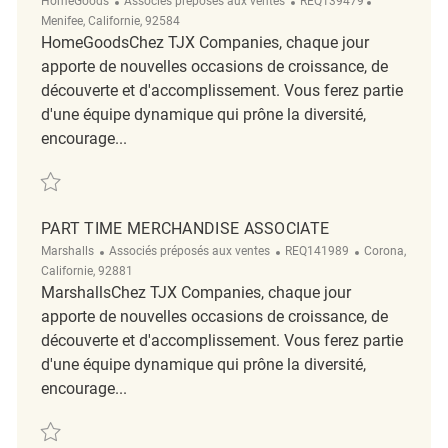
HomeGoods
Associés préposés aux ventes
REQ139479
Menifee, Californie, 92584
HomeGoodsChez TJX Companies, chaque jour
apporte de nouvelles occasions de croissance, de
découverte et d'accomplissement. Vous ferez partie
d'une équipe dynamique qui prône la diversité,
encourage...
Sauvegarder Part Time Overnight stocking REQ139479
PART TIME MERCHANDISE ASSOCIATE
Catégorie
ReqId
Emplacement
Marshalls
Associés préposés aux ventes
REQ141989
Corona,
Californie, 92881
MarshallsChez TJX Companies, chaque jour
apporte de nouvelles occasions de croissance, de
découverte et d'accomplissement. Vous ferez partie
d'une équipe dynamique qui prône la diversité,
encourage...
Sauvegarder Part time Merchandise Associate REQ141989