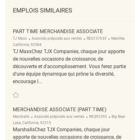
EMPLOIS SIMILAIRES
PART TIME MERCHANDISE ASSOCIATE
Catégorie
ReqId
Emplacement
TJ Maxx
Associés préposés aux ventes
REQ137633
Menifee,
Californie, 92584
TJ MaxxChez TJX Companies, chaque jour apporte
de nouvelles occasions de croissance, de
découverte et d'accomplissement. Vous ferez partie
d'une équipe dynamique qui prône la diversité,
encourage l...
Sauvegarder Part Time Merchandise Associate REQ137633
MERCHANDISE ASSOCIATE (PART TIME)
Catégorie
ReqId
Emplacement
Marshalls
Associés préposés aux ventes
REQ92293
Big Bear
Lake, Californie, 92315
MarshallsChez TJX Companies, chaque jour
apporte de nouvelles occasions de croissance, de