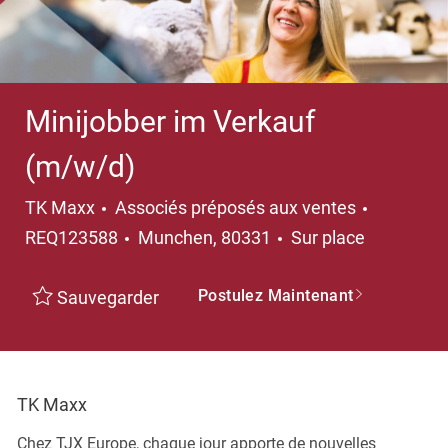
Minijobber im Verkauf
(m/w/d)
Catégorie
TK Maxx
Associés préposés aux ventes
Emplacement
REQ123588
Munchen, 80331
Sur place
Postulez Maintenant
Sauvegarder
TK Maxx
Chez TJX Europe, chaque jour apporte de nouvelles