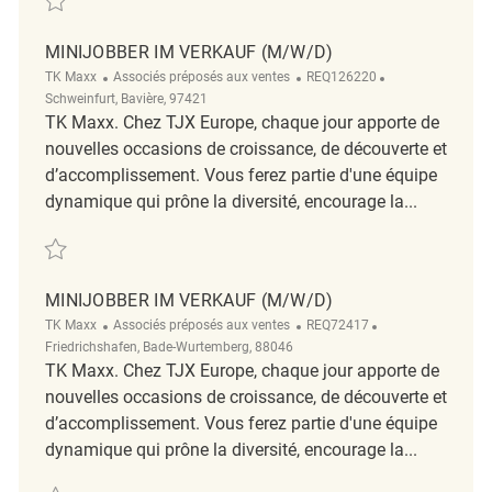
MINIJOBBER IM VERKAUF (M/W/D)
Catégorie
ReqId
Emplacement
TK Maxx
Associés préposés aux ventes
REQ126220
Schweinfurt, Bavière, 97421
TK Maxx. Chez TJX Europe, chaque jour apporte de
nouvelles occasions de croissance, de découverte et
d’accomplissement. Vous ferez partie d'une équipe
dynamique qui prône la diversité, encourage la...
Sauvegarder Minijobber im Verkauf (m/w/d) REQ126220
MINIJOBBER IM VERKAUF (M/W/D)
Catégorie
ReqId
Emplacement
TK Maxx
Associés préposés aux ventes
REQ72417
Friedrichshafen, Bade-Wurtemberg, 88046
TK Maxx. Chez TJX Europe, chaque jour apporte de
nouvelles occasions de croissance, de découverte et
d’accomplissement. Vous ferez partie d'une équipe
dynamique qui prône la diversité, encourage la...
Sauvegarder Minijobber im Verkauf (m/w/d) REQ72417