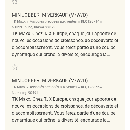
MINIJOBBER IM VERKAUF (M/W/D)
Catégorie
ReqId
Emplacement
TK Maxx
Associés préposés aux ventes
REQ128714
Neutraubling, Brême, 93073
TK Maxx. Chez TJX Europe, chaque jour apporte de
nouvelles occasions de croissance, de découverte et
d’accomplissement. Vous ferez partie d'une équipe
dynamique qui prône la diversité, encourage la...
Sauvegarder Minijobber im Verkauf (m/w/d) REQ128714
MINIJOBBER IM VERKAUF (M/W/D)
Catégorie
ReqId
Emplacement
TK Maxx
Associés préposés aux ventes
REQ123856
Nurnberg, 90491
TK Maxx. Chez TJX Europe, chaque jour apporte de
nouvelles occasions de croissance, de découverte et
d’accomplissement. Vous ferez partie d'une équipe
dynamique qui prône la diversité, encourage la...