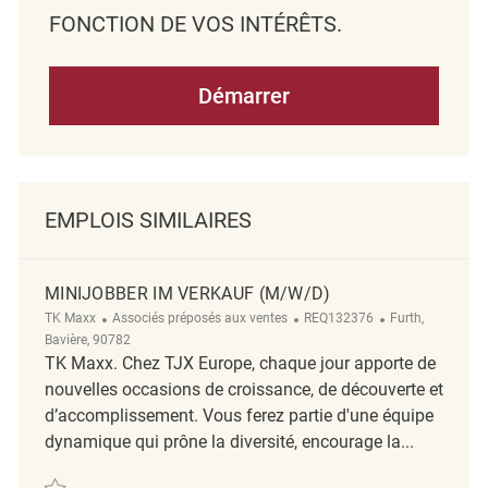
FONCTION DE VOS INTÉRÊTS.
Démarrer
EMPLOIS SIMILAIRES
MINIJOBBER IM VERKAUF (M/W/D)
Catégorie
ReqId
Emplacement
TK Maxx
Associés préposés aux ventes
REQ132376
Furth,
Bavière, 90782
TK Maxx. Chez TJX Europe, chaque jour apporte de
nouvelles occasions de croissance, de découverte et
d’accomplissement. Vous ferez partie d'une équipe
dynamique qui prône la diversité, encourage la...
Sauvegarder Minijobber im Verkauf (m/w/d) REQ132376