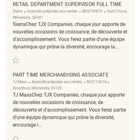
RETAIL DEPARTMENT SUPERVISOR FULL TIME
Catégorie
ReqId
Emplacement
Sierra
Associés préposés aux ventes
REQ139473
Saint Cloud,
Minnesota, 56301
SierraChez TJX Companies, chaque jour apporte de
nouvelles occasions de croissance, de découverte et
d'accomplissement. Vous ferez partie d'une équipe
dynamique qui prône la diversité, encourage la...
Sauvegarder Retail Department Supervisor Full Time REQ139473
PART TIME MERCHANDISING ASSOCIATE
Catégorie
ReqId
Emplacement
TJ Maxx
Associés préposés aux ventes
REQ114214
Woodbury, Minnesota, 55125
TJ MaxxChez TJX Companies, chaque jour apporte
de nouvelles occasions de croissance, de
découverte et d'accomplissement. Vous ferez partie
d'une équipe dynamique qui prône la diversité,
encourage l...
Sauvegarder Part Time Merchandising Associate REQ114214