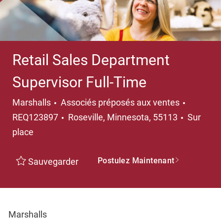
Retail Sales Department
Supervisor Full-Time
Catégorie
Marshalls
Associés préposés aux ventes
Emplacement
REQ123897
Roseville, Minnesota, 55113
Sur
place
Postulez Maintenant
Sauvegarder
Marshalls