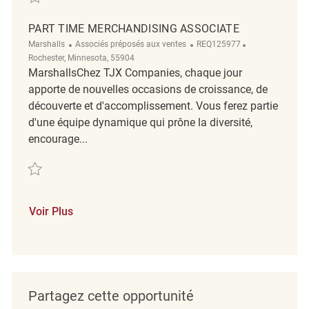
PART TIME MERCHANDISING ASSOCIATE
Catégorie
ReqId
Emplacement
Marshalls
Associés préposés aux ventes
REQ125977
Rochester, Minnesota, 55904
MarshallsChez TJX Companies, chaque jour
apporte de nouvelles occasions de croissance, de
découverte et d'accomplissement. Vous ferez partie
d'une équipe dynamique qui prône la diversité,
encourage...
Sauvegarder Part Time Merchandising Associate REQ125977
Voir Plus
Partagez cette opportunité