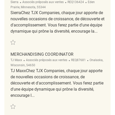
Catégorie
ReqId
Emplacement
Sierra
Associés préposés aux ventes
REQ136424
Eden
Prairie, Minnesota, 55344
SierraChez TJX Companies, chaque jour apporte de
nouvelles occasions de croissance, de découverte et
d'accomplissement. Vous ferez partie d'une équipe
dynamique qui prône la diversité, encourage la...
Sauvegarder Merchandise Coordinator REQ136424
MERCHANDISING COORDINATOR
Catégorie
ReqId
Emplacement
TJ Maxx
Associés préposés aux ventes
REQ87681
Onalaska,
Wisconsin, 54650
TJ MaxxChez TJX Companies, chaque jour apporte
de nouvelles occasions de croissance, de
découverte et d'accomplissement. Vous ferez partie
d'une équipe dynamique qui prône la diversité,
encourage l...
Sauvegarder Merchandising Coordinator REQ87681