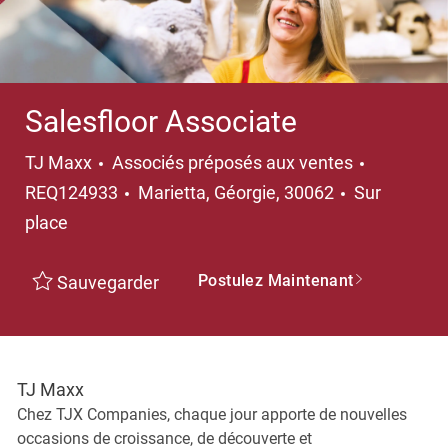
Salesfloor Associate
Catégorie
TJ Maxx
Associés préposés aux ventes
Emplacement
REQ124933
Marietta, Géorgie, 30062
Sur
place
Postulez Maintenant
Sauvegarder
TJ Maxx
Chez TJX Companies, chaque jour apporte de nouvelles
occasions de croissance, de découverte et