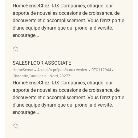
HomeSenseChez TJX Companies, chaque jour
apporte de nouvelles occasions de croissance, de
découverte et d'accomplissement. Vous ferez partie
d'une équipe dynamique qui prône la diversité,
encourage...
Sauvegarder Salesfloor Associate REQ89711
SALESFLOOR ASSOCIATE
Catégorie
ReqId
Emplacement
HomeSense
Associés préposés aux ventes
REQ112944
Charlotte, Caroline du Nord, 28277
HomeSenseChez TJX Companies, chaque jour
apporte de nouvelles occasions de croissance, de
découverte et d'accomplissement. Vous ferez partie
d'une équipe dynamique qui prône la diversité,
encourage...
Sauvegarder Salesfloor Associate REQ112944