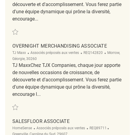
découverte et d'accomplissement. Vous ferez partie
d'une équipe dynamique qui prône la diversité,
encourage...
Sauvegarder Merchandising Associate REQ138542
OVERNIGHT MERCHANDISING ASSOCIATE
Catégorie
ReqId
Emplacement
TJ Maxx
Associés préposés aux ventes
REQ142820
Morrow,
Géorgie, 30260
TJ MaxxChez TJX Companies, chaque jour apporte
de nouvelles occasions de croissance, de
découverte et d'accomplissement. Vous ferez partie
d'une équipe dynamique qui prône la diversité,
encourage l...
Sauvegarder Overnight Merchandising Associate REQ142820
SALESFLOOR ASSOCIATE
Catégorie
ReqId
Emplacement
HomeSense
Associés préposés aux ventes
REQ89711
Greenville, Caroline du Sud, 29607