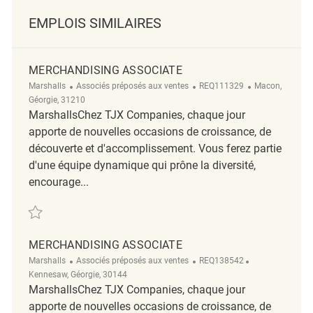
EMPLOIS SIMILAIRES
MERCHANDISING ASSOCIATE
Catégorie
ReqId
Emplacement
Marshalls
Associés préposés aux ventes
REQ111329
Macon,
Géorgie, 31210
MarshallsChez TJX Companies, chaque jour
apporte de nouvelles occasions de croissance, de
découverte et d'accomplissement. Vous ferez partie
d'une équipe dynamique qui prône la diversité,
encourage...
Sauvegarder Merchandising Associate REQ111329
MERCHANDISING ASSOCIATE
Catégorie
ReqId
Emplacement
Marshalls
Associés préposés aux ventes
REQ138542
Kennesaw, Géorgie, 30144
MarshallsChez TJX Companies, chaque jour
apporte de nouvelles occasions de croissance, de